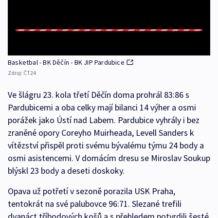
Basketbal - BK Děčín - BK JIP Pardubice
Zdroj:
ČT24
Ve šlágru 23. kola třetí Děčín doma prohrál 83:86 s
Pardubicemi a oba celky mají bilanci 14 výher a osmi
porážek jako Ústí nad Labem. Pardubice vyhrály i bez
zraněné opory Coreyho Muirheada, Levell Sanders k
vítězství přispěl proti svému bývalému týmu 24 body a
osmi asistencemi. V domácím dresu se Miroslav Soukup
blýskl 23 body a deseti doskoky.
Opava už potřetí v sezoně porazila USK Praha,
tentokrát na své palubovce 96:71. Slezané trefili
dvanáct tříbodových košů a s přehledem potvrdili šesté