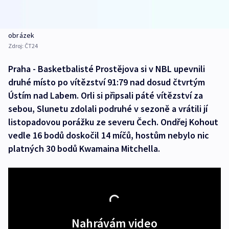
obrázek
Zdroj:
ČT24
Praha - Basketbalisté Prostějova si v NBL upevnili
druhé místo po vítězství 91:79 nad dosud čtvrtým
Ústím nad Labem. Orli si připsali páté vítězství za
sebou, Slunetu zdolali podruhé v sezoně a vrátili jí
listopadovou porážku ze severu Čech. Ondřej Kohout
vedle 16 bodů doskočil 14 míčů, hostům nebylo nic
platných 30 bodů Kwamaina Mitchella.
Nahrávám video