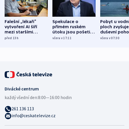
Falešní „lékaři“
Spekulace o
Pobyt u vodn
vytvoření AI šíří
přímém ruském
ploch zvyšuje
mezi staršími
útoku jsou pošetilé,
duševní poho
Poláky nebezpečné
míní estonský
ukázala
před 13
h
včera v 17:11
včera v 07:30
zdravotní rady
bezpečnostní
mezinárodní 
expert
Divácké centrum
každý všední den:
8:00—16:00 hodin
261 136 113
info@ceskatelevize.cz