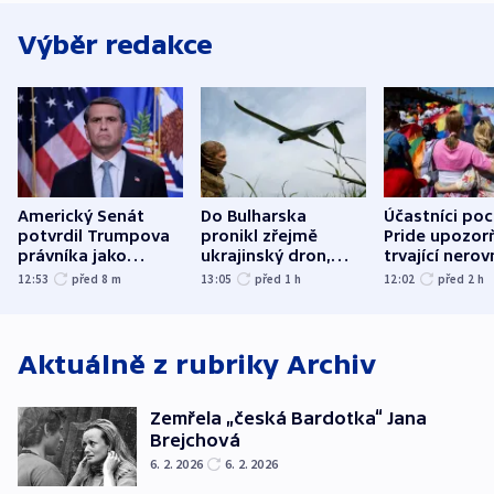
Výběr redakce
Americký Senát
Do Bulharska
Účastníci po
potvrdil Trumpova
pronikl zřejmě
Pride upozorň
právníka jako
ukrajinský dron,
trvající nerov
ministra
explodoval kilometr
společensko
12:53
před 8
m
13:05
před 1
h
12:02
před 2
h
spravedlnosti
od plynovodu
atmosféru
Aktuálně z rubriky
Archiv
Zemřela „česká Bardotka“ Jana
Brejchová
6. 2. 2026
6. 2. 2026