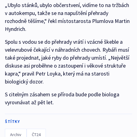
„Ubylo stánků, ubylo občerstvení, vidíme to na tržbách
v autokempu, takže se na napuštění přehrady
rozhodně těšíme,“ řekl místostarosta Plumlova Martin
Hyndrich.
Spolu s vodou se do přehrady vrátí i vzácné škeble a
velevrubové čekající v náhradních chovech. Rybáři musí
také projednat, jaké ryby do přehrady umístí. „Největší
diskuse asi proběhne o zastoupení i věkové struktuře
kapra,“ pravil Petr Loyka, který má na starosti
biologický dozor.
S citelným zásahem se příroda bude podle biologa
vyrovnávat až pět let.
ŠTÍTKY
Archiv
ČT24