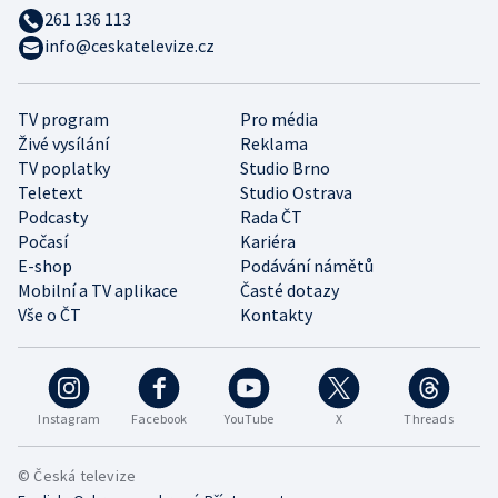
261 136 113
info@ceskatelevize.cz
TV program
Pro média
Živé vysílání
Reklama
TV poplatky
Studio Brno
Teletext
Studio Ostrava
Podcasty
Rada ČT
Počasí
Kariéra
E-shop
Podávání námětů
Mobilní a TV aplikace
Časté dotazy
Vše o ČT
Kontakty
Instagram
Facebook
YouTube
X
Threads
© Česká televize