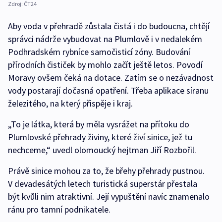
Zdroj:
ČT24
Aby voda v přehradě zůstala čistá i do budoucna, chtějí
správci nádrže vybudovat na Plumlově i v nedalekém
Podhradském rybníce samočisticí zóny. Budování
přírodních čističek by mohlo začít ještě letos. Povodí
Moravy ovšem čeká na dotace. Zatím se o nezávadnost
vody postarají dočasná opatření. Třeba aplikace síranu
železitého, na který přispěje i kraj.
„To je látka, která by měla vysrážet na přítoku do
Plumlovské přehrady živiny, které živí sinice, jež tu
nechceme,“ uvedl olomoucký hejtman Jiří Rozbořil.
Právě sinice mohou za to, že břehy přehrady pustnou.
V devadesátých letech turistická superstár přestala
být kvůli nim atraktivní. Její vypuštění navíc znamenalo
ránu pro tamní podnikatele.