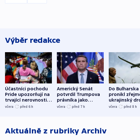
Výběr redakce
Účastníci pochodu
Americký Senát
Do Bulharska
Pride upozorňují na
potvrdil Trumpova
pronikl zřejm
trvající nerovnosti i
právníka jako
ukrajinský dr
společenskou
ministra
explodoval k
včera
před 6
h
včera
před 7
h
včera
před 8
h
atmosféru
spravedlnosti
od plynovod
Aktuálně z rubriky
Archiv