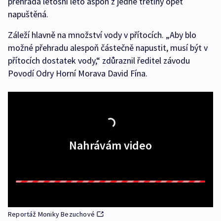
přehrada letošní léto aspoň z jedné třetiny opět
napuštěná.
Záleží hlavně na množství vody v přítocích. „Aby blo
možné přehradu alespoň částečně napustit, musí být v
přítocích dostatek vody,“ zdůraznil ředitel závodu
Povodí Odry Horní Morava David Fína.
Nahrávám video
Reportáž Moniky Bezuchové