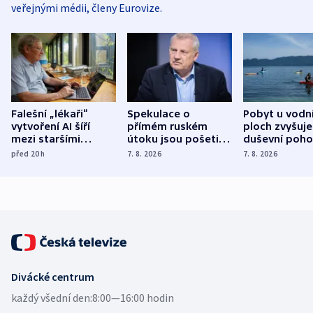
veřejnými médii, členy Eurovize.
Falešní „lékaři“
Spekulace o
Pobyt u vodn
vytvoření AI šíří
přímém ruském
ploch zvyšuje
mezi staršími
útoku jsou pošetilé,
duševní poho
Poláky nebezpečné
míní estonský
ukázala
před 20
h
7. 8. 2026
7. 8. 2026
zdravotní rady
bezpečnostní
mezinárodní 
expert
Divácké centrum
každý všední den:
8:00—16:00 hodin