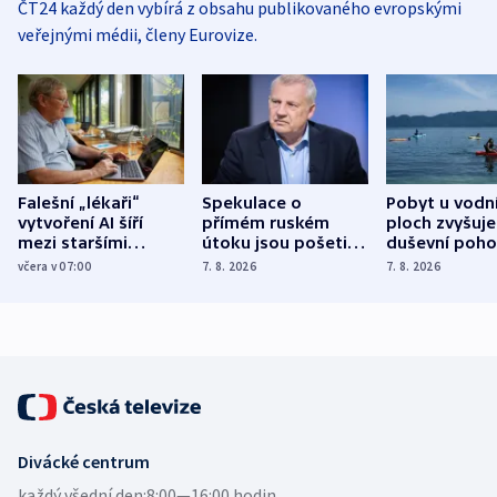
ČT24 každý den vybírá z obsahu publikovaného evropskými
veřejnými médii, členy Eurovize.
Falešní „lékaři“
Spekulace o
Pobyt u vodn
vytvoření AI šíří
přímém ruském
ploch zvyšuje
mezi staršími
útoku jsou pošetilé,
duševní poho
Poláky nebezpečné
míní estonský
ukázala
včera v 07:00
7. 8. 2026
7. 8. 2026
zdravotní rady
bezpečnostní
mezinárodní 
expert
Divácké centrum
každý všední den:
8:00—16:00 hodin