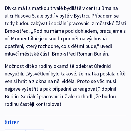
Dívka má i s matkou trvalé bydliště v centru Brna na
ulici Husova 5, ale bydlí v bytě v Bystrci. Případem se
tedy budou zabývat i sociální pracovníci z městské části
Brno-střed. „Rodinu máme pod dohledem, pracujeme s
ní. Momentálně je u soudu podnět na výchovná
opatření, který rozhodne, co s dětmi bude,“ uvedl
mluvčí městské části Brno-střed Roman Burián.
Možnost dítě z rodiny okamžitě odebrat úředníci
nevyužili. „Vysvětlení bylo takové, že matka poslala dítě
ven si hrát a z okna na něj viděla. Proto se věc musí
nejprve vyšetřit a pak případně zareagovat,“ doplnil
Burián. Sociální pracovníci už ale rozhodli, že budou
rodinu častěji kontrolovat.
ŠTÍTKY