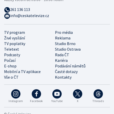
261 136 113
info@ceskatelevize.cz
TV program
Pro média
Živé vysílání
Reklama
TV poplatky
Studio Brno
Teletext
Studio Ostrava
Podcasty
Rada ČT
Počasí
Kariéra
E-shop
Podávání námětů
Mobilní a TV aplikace
Časté dotazy
Vše o ČT
Kontakty
Instagram
Facebook
YouTube
X
Threads
© Česká televize