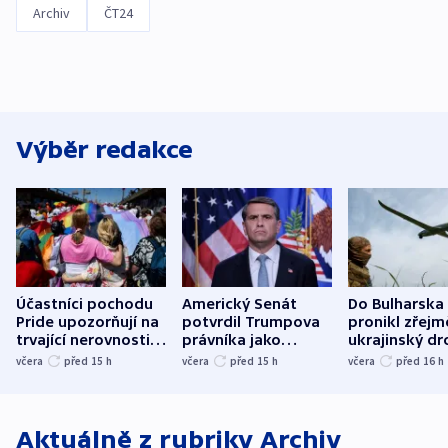
Archiv
ČT24
Výběr redakce
Účastníci pochodu
Americký Senát
Do Bulharska
Pride upozorňují na
potvrdil Trumpova
pronikl zřejm
trvající nerovnosti i
právníka jako
ukrajinský dr
společenskou
ministra
explodoval k
včera
před 15
h
včera
před 15
h
včera
před 16
h
atmosféru
spravedlnosti
od plynovod
Aktuálně z rubriky
Archiv