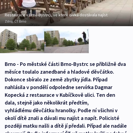
Restaurace v Brně-Bystrci, ve které dívka dostávala najíst
Zdroj:
ČT Brno
Brno - Po městské části Brno-Bystrc se přibližně dva
měsíce toulalo zanedbané a hladové děvčátko.
Dokonce sbíralo ze země zbytky jídla. Případ
nahlásila v pondělí odpoledne servírka Dagmar
Kopecká z restaurace v Kubíčkově ulici. Ten den
dala, stejně jako několikrát předtím,
vyhládlému děvčátku hranolky. Podle ní všichni v
okolí dítě znali a dávali mu najíst a napít. Policisté
později matku našli a dítě jí předali. Případ ale nadále