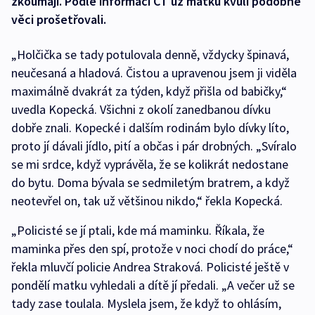
zkoumají. Podle informací ČT už matku kvůli podobné
věci prošetřovali.
„Holčička se tady potulovala denně, vždycky špinavá,
neučesaná a hladová. Čistou a upravenou jsem ji viděla
maximálně dvakrát za týden, když přišla od babičky,“
uvedla Kopecká. Všichni z okolí zanedbanou dívku
dobře znali. Kopecké i dalším rodinám bylo dívky líto,
proto jí dávali jídlo, pití a občas i pár drobných. „Svíralo
se mi srdce, když vyprávěla, že se kolikrát nedostane
do bytu. Doma bývala se sedmiletým bratrem, a když
neotevřel on, tak už většinou nikdo,“ řekla Kopecká.
„Policisté se jí ptali, kde má maminku. Říkala, že
maminka přes den spí, protože v noci chodí do práce,“
řekla mluvčí policie Andrea Straková. Policisté ještě v
pondělí matku vyhledali a dítě jí předali. „A večer už se
tady zase toulala. Myslela jsem, že když to ohlásím,