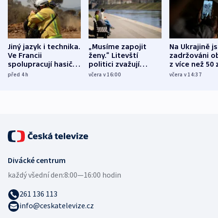
Jiný jazyk i technika.
„Musíme zapojit
Na Ukrajině j
Ve Francii
ženy.“ Litevští
zadržováni o
spolupracují hasiči z
politici zvažují
z více než 50 
různých zemí
dohodu o
Bojovali na s
před 4
h
včera v 16:00
včera v 14:37
demografii
Ruska
Divácké centrum
každý všední den:
8:00—16:00 hodin
261 136 113
info@ceskatelevize.cz