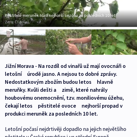
Pěstitelé meruněk hlásí nejhorší sezónu za posledních 10 let
Zdroj:
ČT Brno
Jižní Morava - Na rozdíl od vinařů už mají ovocnáři o
letošní úrodě jasno. A nejsou to dobré zprávy.
Nedostatkovým zbožím budou letos hlavně
meruňky. Kvůli dešti a zimě, které nahrály
houbovému onemocnění, tzv. moniliovému úžehu,
čekají letos pěstitelé ovoce nejhorší propad v
produkci meruněk za posledních 10 let.
Letošní počasí nejdrtivěji dopadlo na jejich největšího
pěstitele v České republice i ve střední Evropě,