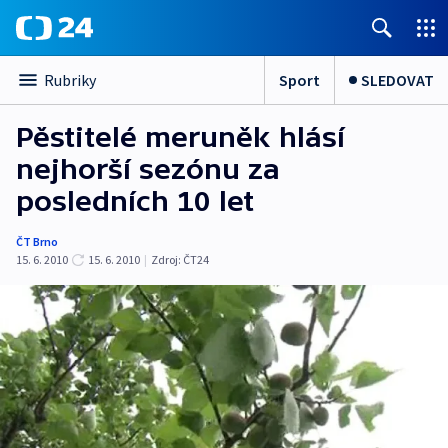
Sport
SLEDOVAT
Rubriky
Pěstitelé meruněk hlásí
nejhorší sezónu za
posledních 10 let
ČT Brno
15. 6. 2010
15. 6. 2010
|
Zdroj:
ČT24