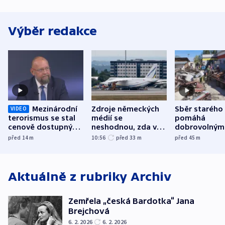
Výběr redakce
Mezinárodní
Zdroje německých
Sběr starého
VIDEO
terorismus se stal
médií se
pomáhá
cenově dostupným,
neshodnou, zda v
dobrovolným
varuje Bartošek
letadle ohroženém
hasičům fina
před 14
m
10:56
před 33
m
před 45
m
v Lipsku dronem
techniku i ak
byla munice
Aktuálně z rubriky
Archiv
Zemřela „česká Bardotka“ Jana
Brejchová
6. 2. 2026
6. 2. 2026