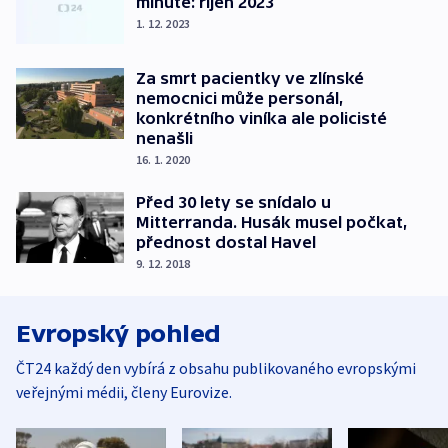
minutě: říjen 2023
1. 12. 2023
Za smrt pacientky ve zlínské
nemocnici může personál,
konkrétního viníka ale policisté
nenašli
16. 1. 2020
Před 30 lety se snídalo u
Mitterranda. Husák musel počkat,
přednost dostal Havel
9. 12. 2018
Evropský pohled
ČT24 každý den vybírá z obsahu publikovaného evropskými
veřejnými médii, členy Eurovize.