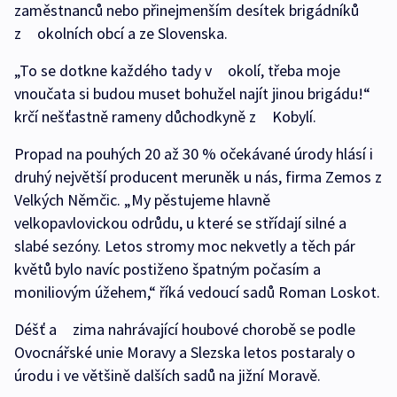
zaměstnanců nebo přinejmenším desítek brigádníků
z okolních obcí a ze Slovenska.
„To se dotkne každého tady v okolí, třeba moje
vnoučata si budou muset bohužel najít jinou brigádu!“
krčí nešťastně rameny důchodkyně z Kobylí.
Propad na pouhých 20 až 30 % očekávané úrody hlásí i
druhý největší producent meruněk u nás, firma Zemos z
Velkých Němčic. „My pěstujeme hlavně
velkopavlovickou odrůdu, u které se střídají silné a
slabé sezóny. Letos stromy moc nekvetly a těch pár
květů bylo navíc postiženo špatným počasím a
moniliovým úžehem,“ říká vedoucí sadů Roman Loskot.
Déšť a zima nahrávající houbové chorobě se podle
Ovocnářské unie Moravy a Slezska letos postaraly o
úrodu i ve většině dalších sadů na jižní Moravě.