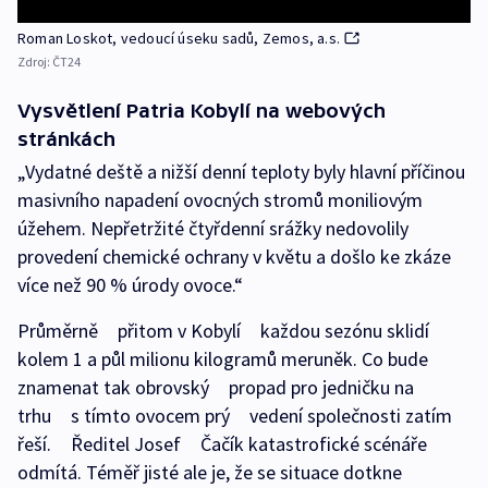
Roman Loskot, vedoucí úseku sadů, Zemos, a.s.
Zdroj:
ČT24
Vysvětlení Patria Kobylí na webových
stránkách
„Vydatné deště a nižší denní teploty byly hlavní příčinou
masivního napadení ovocných stromů moniliovým
úžehem. Nepřetržité čtyřdenní srážky nedovolily
provedení chemické ochrany v květu a došlo ke zkáze
více než 90 % úrody ovoce.“
Průměrně přitom v Kobylí každou sezónu sklidí
kolem 1 a půl milionu kilogramů meruněk. Co bude
znamenat tak obrovský propad pro jedničku na
trhu s tímto ovocem prý vedení společnosti zatím
řeší. Ředitel Josef Čačík katastrofické scénáře
odmítá. Téměř jisté ale je, že se situace dotkne