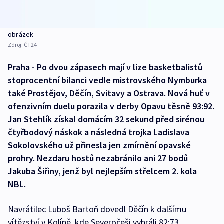
obrázek
Zdroj:
ČT24
Praha - Po dvou zápasech mají v lize basketbalistů
stoprocentní bilanci vedle mistrovského Nymburka
také Prostějov, Děčín, Svitavy a Ostrava. Nová huť v
ofenzivním duelu porazila v derby Opavu těsně 93:92.
Jan Stehlík získal domácím 32 sekund před sirénou
čtyřbodový náskok a následná trojka Ladislava
Sokolovského už přinesla jen zmírnění opavské
prohry. Nezdaru hostů nezabránilo ani 27 bodů
Jakuba Šiřiny, jenž byl nejlepším střelcem 2. kola
NBL.
Navrátilec Luboš Bartoň dovedl Děčín k dalšímu
vítězství v Kolíně, kde Severočeši vyhráli 82:73.