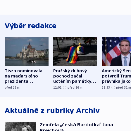
Výběr redakce
Tisza nominovala
Pražský duhový
Americký Sen
na maďarského
pochod začal
potvrdil Tru
prezidenta
uctěním památky
právníka jako
bývalého šéfa
obětí berlínského
ministra
před 15
m
12:02
před 26
m
12:53
před 32
nejvyššího soudu
útoku
spravedlnost
Aktuálně z rubriky
Archiv
Zemřela „česká Bardotka“ Jana
Brejchová