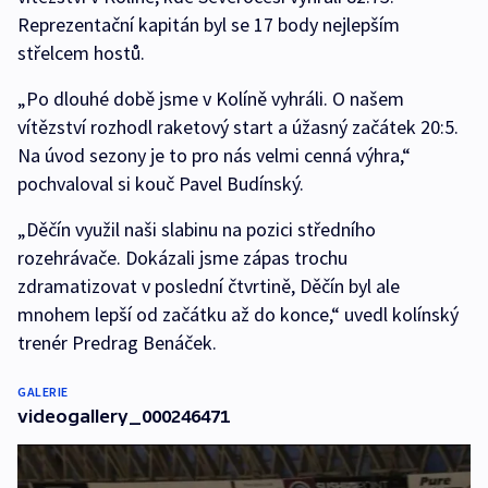
Reprezentační kapitán byl se 17 body nejlepším
střelcem hostů.
„Po dlouhé době jsme v Kolíně vyhráli. O našem
vítězství rozhodl raketový start a úžasný začátek 20:5.
Na úvod sezony je to pro nás velmi cenná výhra,“
pochvaloval si kouč Pavel Budínský.
„Děčín využil naši slabinu na pozici středního
rozehrávače. Dokázali jsme zápas trochu
zdramatizovat v poslední čtvrtině, Děčín byl ale
mnohem lepší od začátku až do konce,“ uvedl kolínský
trenér Predrag Benáček.
GALERIE
videogallery_000246471