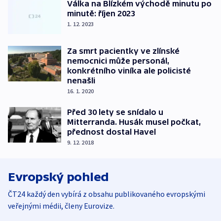
Válka na Blízkém východě minutu po
minutě: říjen 2023
1. 12. 2023
Za smrt pacientky ve zlínské
nemocnici může personál,
konkrétního viníka ale policisté
nenašli
16. 1. 2020
Před 30 lety se snídalo u
Mitterranda. Husák musel počkat,
přednost dostal Havel
9. 12. 2018
Evropský pohled
ČT24 každý den vybírá z obsahu publikovaného evropskými
veřejnými médii, členy Eurovize.