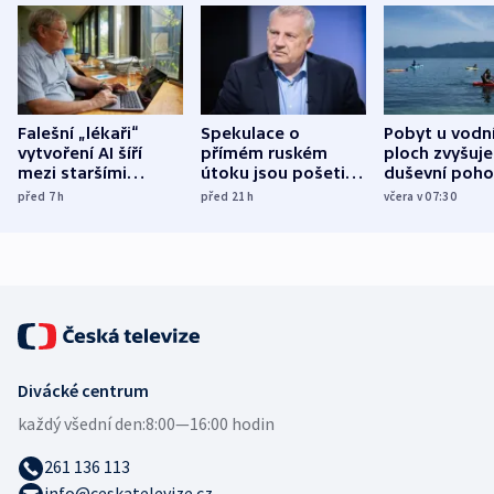
Falešní „lékaři“
Spekulace o
Pobyt u vodn
vytvoření AI šíří
přímém ruském
ploch zvyšuje
mezi staršími
útoku jsou pošetilé,
duševní poho
Poláky nebezpečné
míní estonský
ukázala
před 7
h
před 21
h
včera v 07:30
zdravotní rady
bezpečnostní
mezinárodní 
expert
Divácké centrum
každý všední den:
8:00—16:00 hodin
261 136 113
info@ceskatelevize.cz