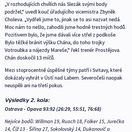
„V rozhodujících chvílích nás Slezák svými body
podržel,“ uvedl kouč úřadujícího vicemistra Zbyněk
Choleva. „Vydřeli jsme to, jinak se to asi nazvat nedá.
Moc nám to nešlo, zahodili jsme hodně trestných hodů.
Pozitivem bylo, že jsme dávali více střel z podkoše.
Bylo těžké bránit výšku Chána, do toho trojky
Votroubka a nájezdy Mareše,“ řekl trenér Prostějova.
Chán doskočil 13 míčů.
Mezi stoprocentně úspěšné týmy patří i Svitavy, které
dokázaly vyhrát v Ústí nad Labem. Severočeši naopak
neuspěli ani na třetí pokus.
Výsledky 2. kola:
Ostrava - Opava 93:92 (26:29, 55:51, 76:68)
Nejvíce bodů: Willman 19, Ruach 18, Folker 15, Jurečka
14, Číž 13 - Šiřina 27, Sokolovský 14, Dukanovič a