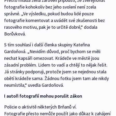
Přesto mladá žena zároveň připouští, že zveřejňovat
fotografie kohokoliv bez jeho svolení není zcela
správné. „Ve výsledku, pokud budou lidé pouze
fotografie komentovat a uvádět své zkušenosti bez
rasového motivu, pak je to určitě dobré,“ dodala
Borůvková.
S tím souhlasí i další členka skupiny Kateřina
Gardoňová. „Nevidím důvod, proč bychom se měli
nechat kapsáři omezovat. Krádeže ve městě jsou
zásadní problém. Lidem to vadí a chtějí to nějak řešit.
Já stránky podporuji, protože jsem se nejednou stala
obětí krádeže sama. Žádnou fotku jsem tam ale nikdy
neumístila,“ uvedla Gardoňová.
I autoři fotografií mohou porušit zákon
Policie o aktivitě některých Brňanů ví.
Fotografie přesto nemůže použít jako důkaz k zahájení