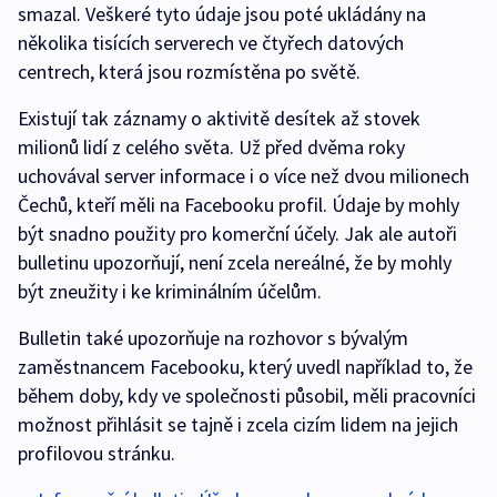
smazal. Veškeré tyto údaje jsou poté ukládány na
několika tisících serverech ve čtyřech datových
centrech, která jsou rozmístěna po světě.
Existují tak záznamy o aktivitě desítek až stovek
milionů lidí z celého světa. Už před dvěma roky
uchovával server informace i o více než dvou milionech
Čechů, kteří měli na Facebooku profil. Údaje by mohly
být snadno použity pro komerční účely. Jak ale autoři
bulletinu upozorňují, není zcela nereálné, že by mohly
být zneužity i ke kriminálním účelům.
Bulletin také upozorňuje na rozhovor s bývalým
zaměstnancem Facebooku, který uvedl například to, že
během doby, kdy ve společnosti působil, měli pracovníci
možnost přihlásit se tajně i zcela cizím lidem na jejich
profilovou stránku.