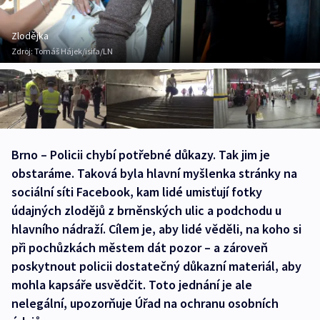
Zlodějka
Zdroj:
Tomáš Hájek/isifa/LN
Brno – Policii chybí potřebné důkazy. Tak jim je
obstaráme. Taková byla hlavní myšlenka stránky na
sociální síti Facebook, kam lidé umisťují fotky
údajných zlodějů z brněnských ulic a podchodu u
hlavního nádraží. Cílem je, aby lidé věděli, na koho si
při pochůzkách městem dát pozor – a zároveň
poskytnout policii dostatečný důkazní materiál, aby
mohla kapsáře usvědčit. Toto jednání je ale
nelegální, upozorňuje Úřad na ochranu osobních