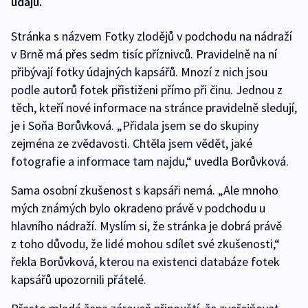
údajů.
Stránka s názvem Fotky zlodějů v podchodu na nádraží
v Brně má přes sedm tisíc příznivců. Pravidelně na ní
přibývají fotky údajných kapsářů. Mnozí z nich jsou
podle autorů fotek přistiženi přímo při činu. Jednou z
těch, kteří nové informace na stránce pravidelně sledují,
je i Soňa Borůvková. „Přidala jsem se do skupiny
zejména ze zvědavosti. Chtěla jsem vědět, jaké
fotografie a informace tam najdu,“ uvedla Borůvková.
Sama osobní zkušenost s kapsáři nemá. „Ale mnoho
mých známých bylo okradeno právě v podchodu u
hlavního nádraží. Myslím si, že stránka je dobrá právě
z toho důvodu, že lidé mohou sdílet své zkušenosti,“
řekla Borůvková, kterou na existenci databáze fotek
kapsářů upozornili přátelé.