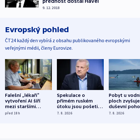
přednost dostal Havel
9. 12. 2018
Evropský pohled
ČT24 každý den vybírá z obsahu publikovaného evropskými
veřejnými médii, členy Eurovize.
Falešní „lékaři“
Spekulace o
Pobyt u vodn
vytvoření AI šíří
přímém ruském
ploch zvyšuje
mezi staršími
útoku jsou pošetilé,
duševní poho
Poláky nebezpečné
míní estonský
ukázala
před 18
h
7. 8. 2026
7. 8. 2026
zdravotní rady
bezpečnostní
mezinárodní 
expert