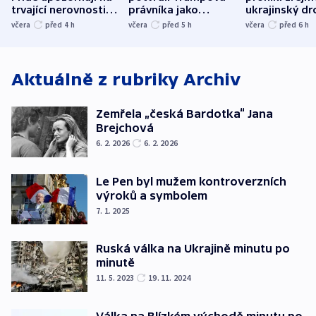
trvající nerovnosti i
právníka jako
ukrajinský dr
společenskou
ministra
explodoval k
včera
před 4
h
včera
před 5
h
včera
před 6
h
atmosféru
spravedlnosti
od plynovod
Aktuálně z rubriky
Archiv
Zemřela „česká Bardotka“ Jana
Brejchová
6. 2. 2026
6. 2. 2026
Le Pen byl mužem kontroverzních
výroků a symbolem
7. 1. 2025
Ruská válka na Ukrajině minutu po
minutě
11. 5. 2023
19. 11. 2024
Válka na Blízkém východě minutu po