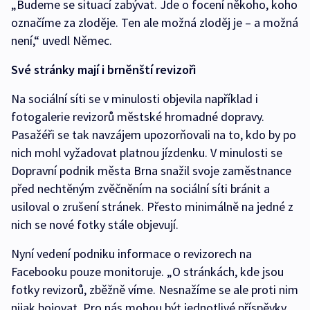
„Budeme se situací zabývat. Jde o focení někoho, koho
označíme za zloděje. Ten ale možná zloděj je – a možná
není,“ uvedl Němec.
Své stránky mají i brněnští revizoři
Na sociální síti se v minulosti objevila například i
fotogalerie revizorů městské hromadné dopravy.
Pasažéři se tak navzájem upozorňovali na to, kdo by po
nich mohl vyžadovat platnou jízdenku. V minulosti se
Dopravní podnik města Brna snažil svoje zaměstnance
před nechtěným zvěčněním na sociální síti bránit a
usiloval o zrušení stránek. Přesto minimálně na jedné z
nich se nové fotky stále objevují.
Nyní vedení podniku informace o revizorech na
Facebooku pouze monitoruje. „O stránkách, kde jsou
fotky revizorů, zběžně víme. Nesnažíme se ale proti nim
nijak bojovat. Pro nás mohou být jednotlivé příspěvky