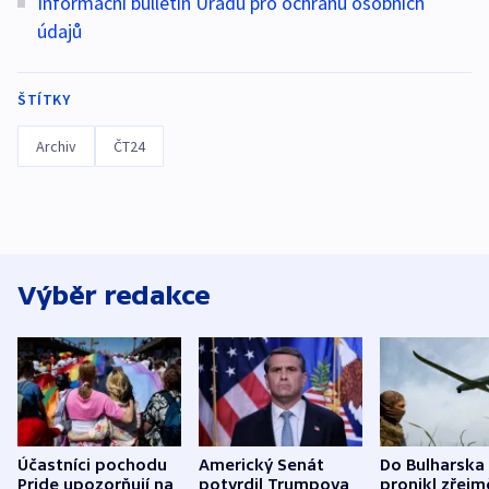
Informační bulletin Úřadu pro ochranu osobních
údajů
ŠTÍTKY
Archiv
ČT24
Výběr redakce
Účastníci pochodu
Americký Senát
Do Bulharska
Pride upozorňují na
potvrdil Trumpova
pronikl zřejm