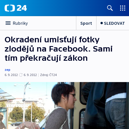
Sport
SLEDOVAT
Rubriky
Okradení umisťují fotky
zlodějů na Facebook. Sami
tím překračují zákon
zep
6. 9. 2012
6. 9. 2012
|
Zdroj:
ČT24