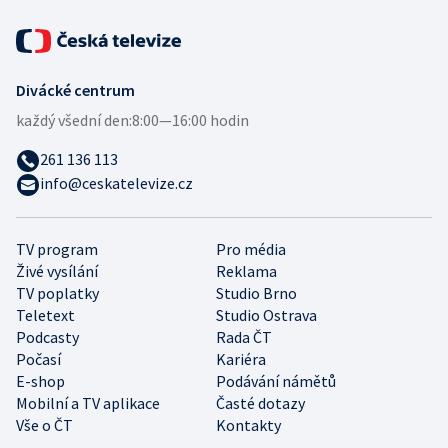
Divácké centrum
každý všední den:
8:00—16:00 hodin
261 136 113
info@ceskatelevize.cz
TV program
Pro média
Živé vysílání
Reklama
TV poplatky
Studio Brno
Teletext
Studio Ostrava
Podcasty
Rada ČT
Počasí
Kariéra
E-shop
Podávání námětů
Mobilní a TV aplikace
Časté dotazy
Vše o ČT
Kontakty