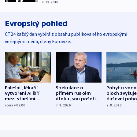
9. 12. 2018
Evropský pohled
ČT24 každý den vybírá z obsahu publikovaného evropskými
veřejnými médii, členy Eurovize.
Falešní „lékaři“
Spekulace o
Pobyt u vodn
vytvoření AI šíří
přímém ruském
ploch zvyšuje
mezi staršími
útoku jsou pošetilé,
duševní poho
Poláky nebezpečné
míní estonský
ukázala
včera v 07:00
7. 8. 2026
7. 8. 2026
zdravotní rady
bezpečnostní
mezinárodní 
expert