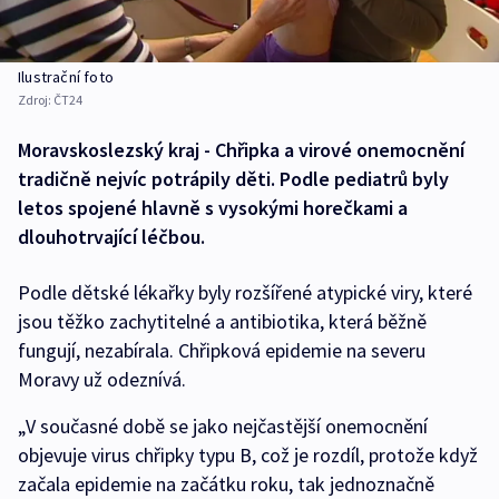
Ilustrační foto
Zdroj:
ČT24
Moravskoslezský kraj - Chřipka a virové onemocnění
tradičně nejvíc potrápily děti. Podle pediatrů byly
letos spojené hlavně s vysokými horečkami a
dlouhotrvající léčbou.
Podle dětské lékařky byly rozšířené atypické viry, které
jsou těžko zachytitelné a antibiotika, která běžně
fungují, nezabírala. Chřipková epidemie na severu
Moravy už odeznívá.
„V současné době se jako nejčastější onemocnění
objevuje virus chřipky typu B, což je rozdíl, protože když
začala epidemie na začátku roku, tak jednoznačně