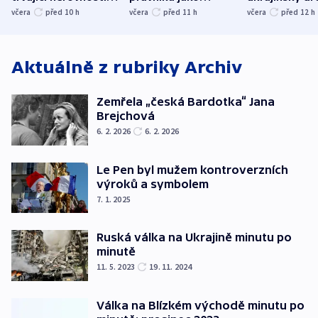
společenskou
ministra
explodoval k
včera
před 10
h
včera
před 11
h
včera
před 12
h
atmosféru
spravedlnosti
od plynovod
Aktuálně z rubriky
Archiv
Zemřela „česká Bardotka“ Jana
Brejchová
6. 2. 2026
6. 2. 2026
Le Pen byl mužem kontroverzních
výroků a symbolem
7. 1. 2025
Ruská válka na Ukrajině minutu po
minutě
11. 5. 2023
19. 11. 2024
Válka na Blízkém východě minutu po