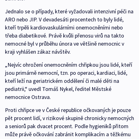
Jednalo se o případy, které vyžadovali intenzivní péči na
ARO nebo JIP. V devadesáti procentech to byly lidé,
kteří trpěli kardiovaskulárními onemocněními nebo
třeba diabetikové. Právě kvůli přenosu virů na takto
nemocné byl v průběhu února ve většině nemocnic v
kraji vyhlášen zákaz návštěv.
„Nejvíc ohrožení onemocněním chřipkou jsou lidé, kteří
jsou primárně nemocní, tzn. po operaci, kardiaci, lidé,
kteří leží na geriatrickém oddělení či malé děti na
pediatrii,“ uvedl Tomáš Nykel, ředitel Městské
nemocnice Ostrava.
Proti chřipce ve v České republice očkovaných je pouze
pět procent lidí, v rizikové skupině chronicky nemocných
a seniorů pak dvacet procent. Podle hygieniků přitom
může právě očkování zabránit komplikacím a těžkému