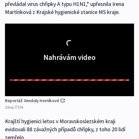
převládal virus chřipky A typu H1N1,“ upřesnila Irena
Martínková z Krajské hygienické stanice MS kraje.
Nahrávám video
Reportáž Venduly Horníkové
Zdroj:
ČT24
Krajští hygienici letos v Moravskoslezském kraji
evidovali 88 závažných případů chřipky, z toho 20 lidí
zemřelo.