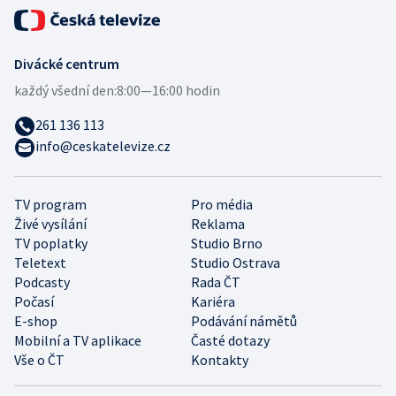
Divácké centrum
každý všední den:
8:00—16:00 hodin
261 136 113
info@ceskatelevize.cz
TV program
Pro média
Živé vysílání
Reklama
TV poplatky
Studio Brno
Teletext
Studio Ostrava
Podcasty
Rada ČT
Počasí
Kariéra
E-shop
Podávání námětů
Mobilní a TV aplikace
Časté dotazy
Vše o ČT
Kontakty