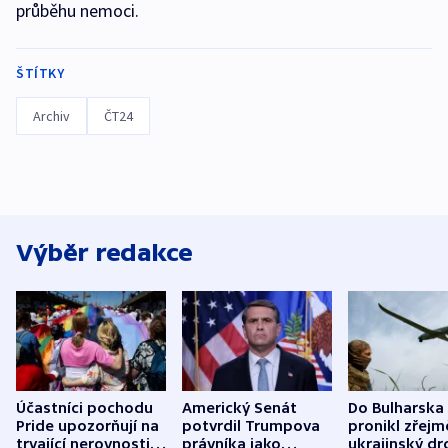
průběhu nemoci.
ŠTÍTKY
Archiv
ČT24
Výběr redakce
Účastníci pochodu
Americký Senát
Do Bulharska
Pride upozorňují na
potvrdil Trumpova
pronikl zřejm
trvající nerovnosti i
právníka jako
ukrajinský dr