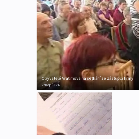
Obyvatelé Vratimova na setkání se zástupci firmy
Zdroj:
ČT24