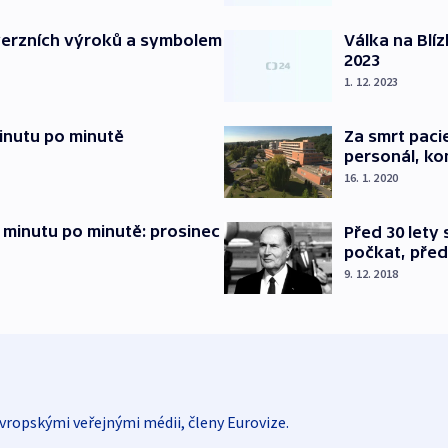
verzních výroků a symbolem
Válka na Blí
2023
1. 12. 2023
inutu po minutě
Za smrt paci
personál, kon
16. 1. 2020
 minutu po minutě: prosinec
Před 30 lety
počkat, před
9. 12. 2018
vropskými veřejnými médii, členy Eurovize.