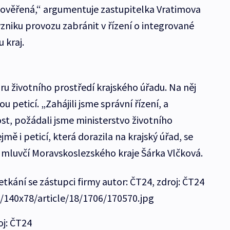
neověřená,“ argumentuje zastupitelka Vratimova
niku provozu zabránit v řízení o integrované
 kraj.
ru životního prostředí krajského úřadu. Na něj
u peticí. „Zahájili jsme správní řízení, a
tost, požádali jsme ministerstvo životního
ě i peticí, která dorazila na krajský úřad, se
mluvčí Moravskoslezského kraje Šárka Vlčková.
tkání se zástupci firmy autor: ČT24, zdroj: ČT24
e/140x78/article/18/1706/170570.jpg
oj: ČT24