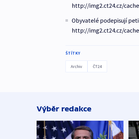
http://img2.ct24.cz/cach
Obyvatelé podepisují petic
http://img2.ct24.cz/cach
ŠTÍTKY
Archiv
ČT24
Výběr redakce