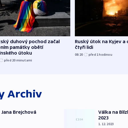
žský duhový pochod začal
Ruský útok na Kyjev a o
ěním památky obětí
čtyři lidi
línského útoku
08:20
před 1
hodinou
před 20
minutami
ky
Archiv
 Jana Brejchová
Válka na Blí
2023
1. 12. 2023