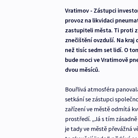
Vratimov - Zástupci investo
provoz na likvidaci pneumati
zastupiteli města. Ti proti 
znečištění ovzduší. Na kraj 
než tisíc sedm set lidí. O t
bude moci ve Vratimově pne
dvou měsíců.
Bouřlivá atmosféra panova
setkání se zástupci společno
zařízení ve městě odmítá kvů
prostředí. „Já s tím zásadně
je tady ve městě převážná vě