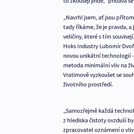
to zkoušejí jinde,“ přidává se
„Navrhl jsem, ať jsou přítomn
tady říkáme, že je pravda, a
veličiny, které s tím souvise
Hoks Industry Lubomír Dvořá
novou unikátní technologií 
metoda minimální vliv na živ
Vratimově vyzkoušet se sou
životního prostředí.
„Samozřejmě každá technolog
z hlediska čistoty ovzduší b
zpracovatel oznámení o vliv