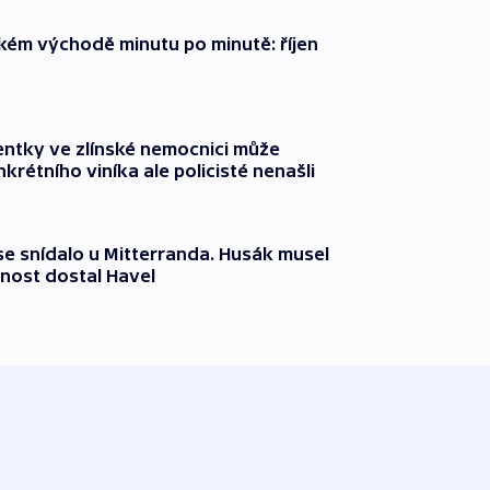
zkém východě minutu po minutě: říjen
entky ve zlínské nemocnici může
krétního viníka ale policisté nenašli
 se snídalo u Mitterranda. Husák musel
nost dostal Havel