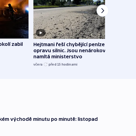
kolí zabil
Hejtmani řeší chybějící peníze na
Ukraj
opravu silnic. Jsou nenárokové,
Wildb
namítá ministerstvo
hasič
včera
před 15
hodinami
včera
zkém východě minutu po minutě: listopad