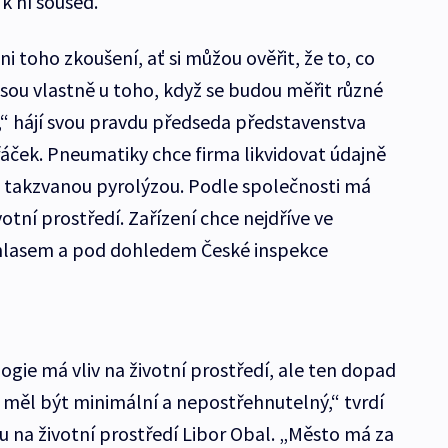
 k ní soused.
i toho zkoušení, ať si můžou ověřit, že to, co
 jsou vlastně u toho, když se budou měřit různé
jí,“ hájí svou pravdu předseda představenstva
ček. Pneumatiky chce firma likvidovat údajně
- takzvanou pyrolýzou. Podle společnosti má
otní prostředí. Zařízení chce nejdříve ve
hlasem a pod dohledem České inspekce
ie má vliv na životní prostředí, ale ten dopad
y měl být minimální a nepostřehnutelný,“ tvrdí
u na životní prostředí Libor Obal. „Město má za