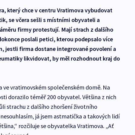
ra, který chce v centru Vratimova vybudovat
k, se včera sešli s místními obyvateli a
záměru firmy protestují. Mají strach z dalšího
dokonce poslali petici, kterou podepsalo více
om, jestli firma dostane integrované povolení a
umatiky likvidovat, by měl rozhodnout kraj do
la ve vratimovském společenském domě. Na
sti dorazilo téměř 200 obyvatel. Většina z nich
li strachu z dalšího zhoršení životního
 nesouhlasím, já jsem astmatička a takových lidí
tšina,“ rozčiluje se obyvatelka Vratimova. „Ať