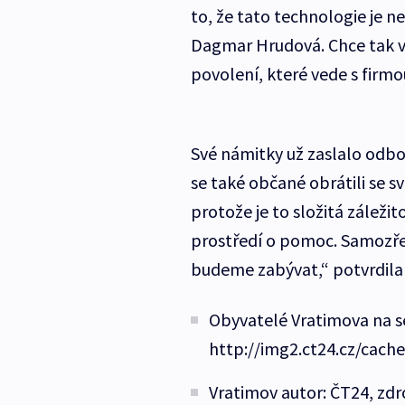
to, že tato technologie je 
Dagmar Hrudová. Chce tak vz
povolení, které vede s firmou
Své námitky už zaslalo odbo
se také občané obrátili se svo
protože je to složitá záleži
prostředí o pomoc. Samozřejm
budeme zabývat,“ potvrdila 
Obyvatelé Vratimova na se
http://img2.ct24.cz/cach
Vratimov autor: ČT24, zdr