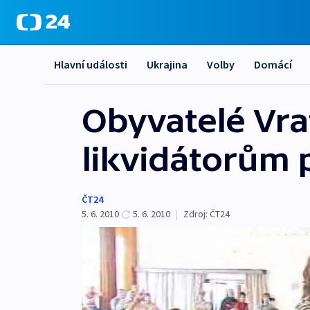
Hlavní události
Ukrajina
Volby
Domácí
Obyvatelé Vra
likvidátorům
ČT24
5. 6. 2010
5. 6. 2010
|
Zdroj:
ČT24