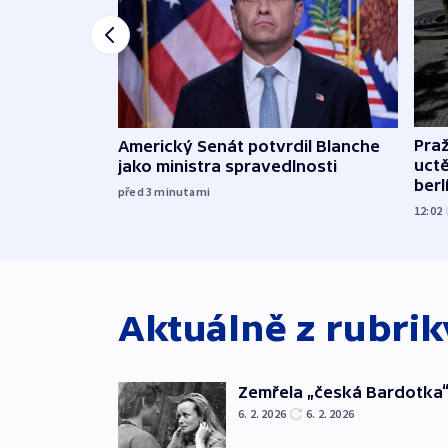
Pra
Americký Senát potvrdil Blanche
uct
jako ministra spravedlnosti
ber
před 3
minutami
12:02
Aktuálně z rubri
Zemřela „česká Bardotka“
6. 2. 2026
6. 2. 2026