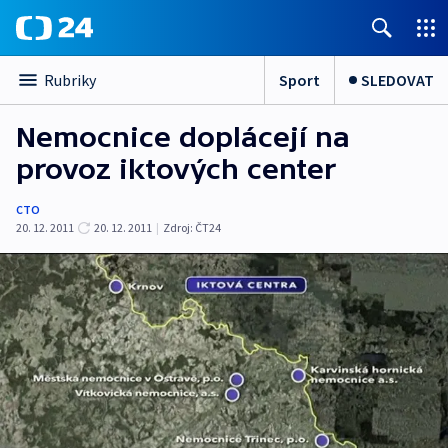
Sport
SLEDOVAT
Rubriky
Nemocnice doplácejí na
provoz iktových center
CTO
20. 12. 2011
20. 12. 2011
|
Zdroj:
ČT24