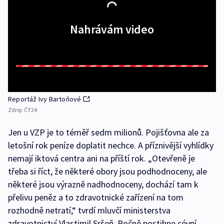
Nahrávám video
Reportáž Ivy Bartoňové
Zdroj:
ČT24
Jen u VZP je to téměř sedm milionů. Pojišťovna ale za
letošní rok peníze doplatit nechce. A příznivější vyhlídky
nemají iktová centra ani na příští rok. „Otevřeně je
třeba si říct, že některé obory jsou podhodnoceny, ale
některé jsou výrazně nadhodnoceny, dochází tam k
přelivu peněz a to zdravotnické zařízení na tom
rozhodně netratí,“ tvrdí mluvčí ministerstva
zdravotnictví Vlastimil Sršeň. Ročně postihne cévní