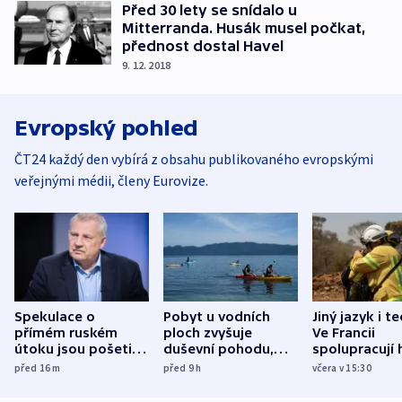
Před 30 lety se snídalo u
Mitterranda. Husák musel počkat,
přednost dostal Havel
9. 12. 2018
Evropský pohled
ČT24 každý den vybírá z obsahu publikovaného evropskými
veřejnými médii, členy Eurovize.
Spekulace o
Pobyt u vodních
Jiný jazyk i t
přímém ruském
ploch zvyšuje
Ve Francii
útoku jsou pošetilé,
duševní pohodu,
spolupracují h
míní estonský
ukázala
různých zemí
před 16
m
před 9
h
včera v 15:30
bezpečnostní
mezinárodní studie
expert