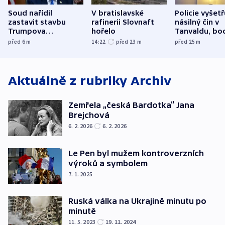
Soud nařídil
V bratislavské
Policie vyšetř
zastavit stavbu
rafinerii Slovnaft
násilný čin v
Trumpova
hořelo
Tanvaldu, bo
tanečního sálu
zranění při n
před 6
m
14:22
před 23
m
před 25
m
utrpěli tři lid
Aktuálně z rubriky
Archiv
Zemřela „česká Bardotka“ Jana
Brejchová
6. 2. 2026
6. 2. 2026
Le Pen byl mužem kontroverzních
výroků a symbolem
7. 1. 2025
Ruská válka na Ukrajině minutu po
minutě
11. 5. 2023
19. 11. 2024