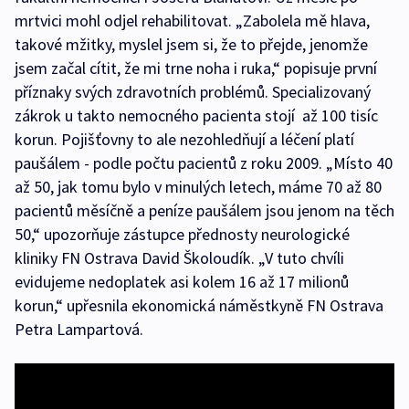
mrtvici mohl odjel rehabilitovat. „Zabolela mě hlava,
takové mžitky, myslel jsem si, že to přejde, jenomže
jsem začal cítit, že mi trne noha i ruka,“ popisuje první
příznaky svých zdravotních problémů. Specializovaný
zákrok u takto nemocného pacienta stojí až 100 tisíc
korun. Pojišťovny to ale nezohledňují a léčení platí
paušálem - podle počtu pacientů z roku 2009. „Místo 40
až 50, jak tomu bylo v minulých letech, máme 70 až 80
pacientů měsíčně a peníze paušálem jsou jenom na těch
50,“ upozorňuje zástupce přednosty neurologické
kliniky FN Ostrava David Školoudík. „V tuto chvíli
evidujeme nedoplatek asi kolem 16 až 17 milionů
korun,“ upřesnila ekonomická náměstkyně FN Ostrava
Petra Lampartová.