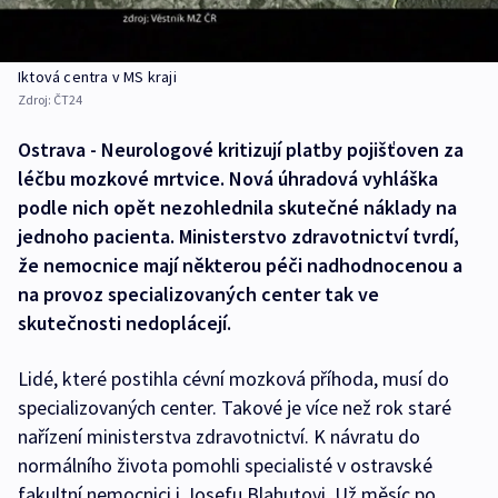
Iktová centra v MS kraji
Zdroj:
ČT24
Ostrava - Neurologové kritizují platby pojišťoven za
léčbu mozkové mrtvice. Nová úhradová vyhláška
podle nich opět nezohlednila skutečné náklady na
jednoho pacienta. Ministerstvo zdravotnictví tvrdí,
že nemocnice mají některou péči nadhodnocenou a
na provoz specializovaných center tak ve
skutečnosti nedoplácejí.
Lidé, které postihla cévní mozková příhoda, musí do
specializovaných center. Takové je více než rok staré
nařízení ministerstva zdravotnictví. K návratu do
normálního života pomohli specialisté v ostravské
fakultní nemocnici i Josefu Blahutovi. Už měsíc po