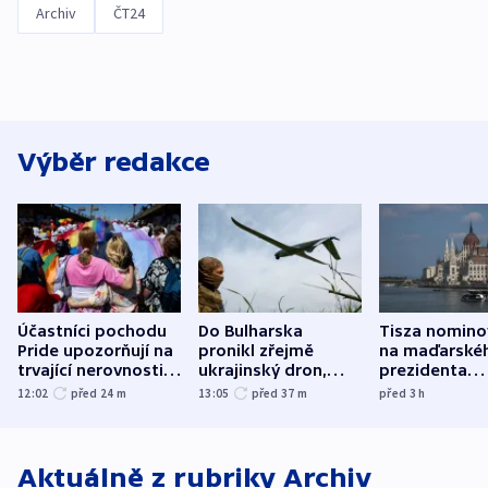
Archiv
ČT24
Výběr redakce
Účastníci pochodu
Do Bulharska
Tisza nomino
Pride upozorňují na
pronikl zřejmě
na maďarské
trvající nerovnosti i
ukrajinský dron,
prezidenta
společenskou
explodoval kilometr
bývalého šéf
12:02
před 24
m
13:05
před 37
m
před 3
h
atmosféru
od plynovodu
nejvyššího s
Aktuálně z rubriky
Archiv