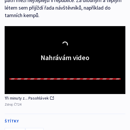
patří mezi nejteplejší v republice. Za dlouhým a teplým
létem sem přijíždí řada návštěvníků, například do
tamních kempů.
Nahrávám video
Tři minuty z... Pasohlávek
Zdroj:
ČT24
ŠTÍTKY