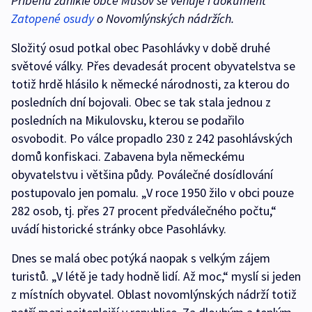
Příběhu zaniklé obce Mušov se věnuje i dokument
Zatopené osudy
o Novomlýnských nádržích.
Složitý osud potkal obec Pasohlávky v době druhé
světové války. Přes devadesát procent obyvatelstva se
totiž hrdě hlásilo k německé národnosti, za kterou do
posledních dní bojovali. Obec se tak stala jednou z
posledních na Mikulovsku, kterou se podařilo
osvobodit. Po válce propadlo 230 z 242 pasohlávských
domů konfiskaci. Zabavena byla německému
obyvatelstvu i většina půdy. Poválečné dosídlování
postupovalo jen pomalu. „V roce 1950 žilo v obci pouze
282 osob, tj. přes 27 procent předválečného počtu,“
uvádí historické stránky obce Pasohlávky.
Dnes se malá obec potýká naopak s velkým zájem
turistů. „V létě je tady hodně lidí. Až moc,“ myslí si jeden
z místních obyvatel. Oblast novomlýnských nádrží totiž