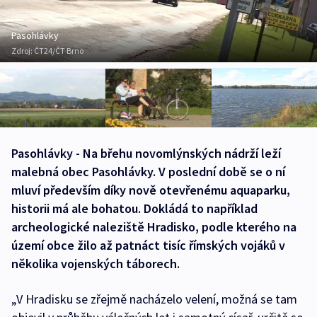
Pasohlávky
Zdroj:
ČT24/ČT Brno
Pasohlávky - Na břehu novomlýnských nádrží leží
malebná obec Pasohlávky. V poslední době se o ní
mluví především díky nově otevřenému aquaparku,
historii má ale bohatou. Dokládá to například
archeologické naleziště Hradisko, podle kterého na
území obce žilo až patnáct tisíc římských vojáků v
několika vojenských táborech.
„V Hradisku se zřejmě nacházelo velení, možná se tam