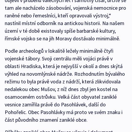
objevil v průběhu válečných let i samotný císař, určitě se
tam ale nacházelo zásobování, vojenská nemocnice pro
raněné nebo řemeslníci, kteří opravovali výstroj,“
nastínil místní odborník na antickou historii. Na našem
území v té době existovaly spíše barbarské kultury,
římské vojsko se na jih Moravy dostávalo minimálně.
Podle archeologů v lokalitě ležely minimálně čtyři
vojenské tábory. Svoji centrálu měli vojáci právě v
oblasti Hradiska, která je nejvyšší v okolí a dnes skýtá
výhled na novomlýnské nádrže. Rozhodnutím bývalého
režimu to byla právě voda z nádrží, která zlikvidovala
nedalekou obec Mušov, z níž dnes zbyl jen kostel na
osamoceném ostrůvku. Velká část obyvatel zaniklé
vesnice zamířila právě do Pasohlávek, další do
Pohořelic. Obec Pasohlávky má proto ve svém znaku i
část původního znamení zaniklé obce.