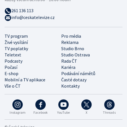
261 136 113
info@ceskatelevize.cz
TV program
Pro média
Živé vysílání
Reklama
TV poplatky
Studio Brno
Teletext
Studio Ostrava
Podcasty
Rada ČT
Počasí
Kariéra
E-shop
Podávání námětů
Mobilní a TV aplikace
Časté dotazy
Vše o ČT
Kontakty
Instagram
Facebook
YouTube
X
Threads
© Česká televize