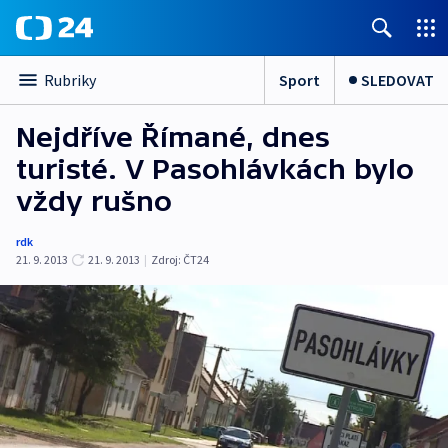
Sport
SLEDOVAT
Rubriky
Nejdříve Římané, dnes
turisté. V Pasohlávkách bylo
vždy rušno
rdk
21. 9. 2013
21. 9. 2013
|
Zdroj:
ČT24