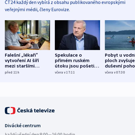
ČT24 každý den vybírá z obsahu publikovaného evropskými
veřejnými médii, členy Eurovize.
Falešní „lékaři“
Spekulace o
Pobyt u vodn
vytvoření AI šíří
přímém ruském
ploch zvyšuje
mezi staršími
útoku jsou pošetilé,
duševní poho
Poláky nebezpečné
míní estonský
ukázala
před 11
h
včera v 17:11
včera v 07:30
zdravotní rady
bezpečnostní
mezinárodní 
expert
Divácké centrum
každý všední den:
8:00—16:00 hodin