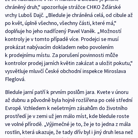
chráněný druh,“ upozorňuje strážce CHKO Žďárské
vrchy Luboš Dajč. „Bledule je chráněná celá, od cibule až
po květ, úplně všechno, všechny části, které má,“
doplňuje ho jeho nadřízený Pavel Vaněk. „Možností
kontroly je v tomto případě více. Prodejci se musí
prokázat nabývacím dokladem nebo povolením
k prodejnímu místu. Za porušení povinnosti může
kontrolor prodej jarních květin zakázat a uložit pokutu,“
vysvětluje mluvčí České obchodní inspekce Miroslava
Fleglová.
Bledule jarní patří k prvním poslům jara. Kvete v únoru
až dubnu a původně byla hojně rozšířena po celé střední
Evropě. Vzhledem k nešetrným zásahům do životního
prostředí je v zemi už jen málo míst, kde bledule roste
ve volné přírodě. „Výjimečné je to, že je to jedna z mála
rostlin, která ukazuje, že tady dřív byl i jiný druh lesa než