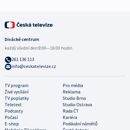
Divácké centrum
každý všední den:
8:00—16:00 hodin
261 136 113
info@ceskatelevize.cz
TV program
Pro média
Živé vysílání
Reklama
TV poplatky
Studio Brno
Teletext
Studio Ostrava
Podcasty
Rada ČT
Počasí
Kariéra
E-shop
Podávání námětů
Mobilní a TV aplikace
Časté dotazy