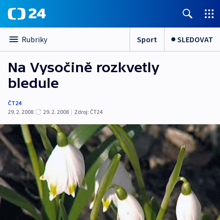
Sport
SLEDOVAT
Rubriky
Na Vysočině rozkvetly
bledule
ČT24
29. 2. 2008
29. 2. 2008
|
Zdroj:
ČT24