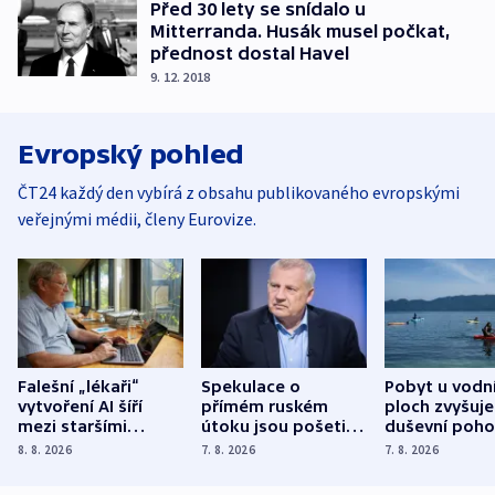
Před 30 lety se snídalo u
Mitterranda. Husák musel počkat,
přednost dostal Havel
9. 12. 2018
Evropský pohled
ČT24 každý den vybírá z obsahu publikovaného evropskými
veřejnými médii, členy Eurovize.
Falešní „lékaři“
Spekulace o
Pobyt u vodn
vytvoření AI šíří
přímém ruském
ploch zvyšuje
mezi staršími
útoku jsou pošetilé,
duševní poho
Poláky nebezpečné
míní estonský
ukázala
8. 8. 2026
7. 8. 2026
7. 8. 2026
zdravotní rady
bezpečnostní
mezinárodní 
expert