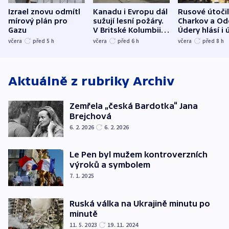
Izrael znovu odmítl
Kanadu i Evropu dál
Rusové útočil
mírový plán pro
sužují lesní požáry.
Charkov a Od
Gazu
V Britské Kolumbii
Údery hlásí i 
evakuovali tisíce lidí
Bělgorodu
včera
před 5
h
včera
před 6
h
včera
před 8
h
Aktuálně z rubriky
Archiv
Zemřela „česká Bardotka“ Jana
Brejchová
6. 2. 2026
6. 2. 2026
Le Pen byl mužem kontroverzních
výroků a symbolem
7. 1. 2025
Ruská válka na Ukrajině minutu po
minutě
11. 5. 2023
19. 11. 2024