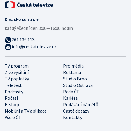
Divácké centrum
každý všední den:
8:00—16:00 hodin
261 136 113
info@ceskatelevize.cz
TV program
Pro média
Živé vysílání
Reklama
TV poplatky
Studio Brno
Teletext
Studio Ostrava
Podcasty
Rada ČT
Počasí
Kariéra
E-shop
Podávání námětů
Mobilní a TV aplikace
Časté dotazy
Vše o ČT
Kontakty