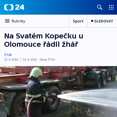
Sport
SLEDOVAT
Rubriky
Na Svatém Kopečku u
Olomouce řádil žhář
ČT24
22. 9. 2010
22. 9. 2010
|
Zdroj:
ČT24