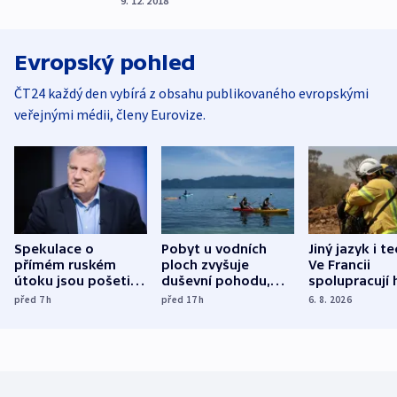
9. 12. 2018
Evropský pohled
ČT24 každý den vybírá z obsahu publikovaného evropskými
veřejnými médii, členy Eurovize.
Spekulace o
Pobyt u vodních
Jiný jazyk i t
přímém ruském
ploch zvyšuje
Ve Francii
útoku jsou pošetilé,
duševní pohodu,
spolupracují h
míní estonský
ukázala
různých zemí
před 7
h
před 17
h
6. 8. 2026
bezpečnostní
mezinárodní studie
expert