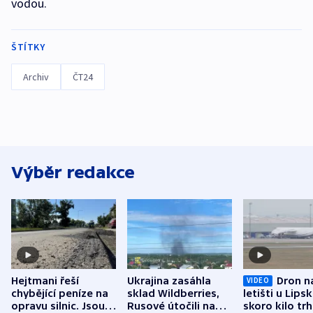
vodou.
ŠTÍTKY
Archiv
ČT24
Výběr redakce
Hejtmani řeší
Ukrajina zasáhla
Dron n
VIDEO
chybějící peníze na
sklad Wildberries,
letišti u Lips
opravu silnic. Jsou
Rusové útočili na
skoro kilo trh