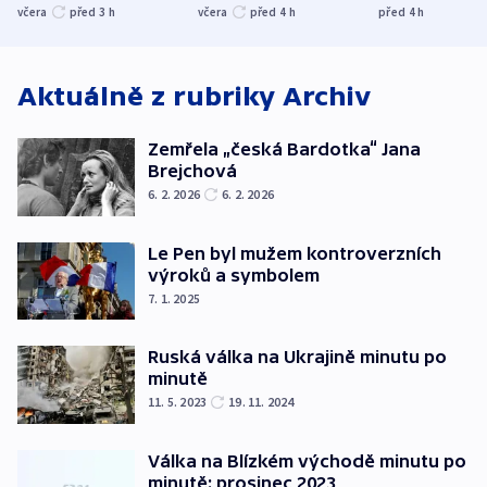
nenárokové, namítá
trh, hasiče či
indicie ukazuj
včera
před 3
h
včera
před 4
h
před 4
h
ministerstvo
stadion
Rusko
Aktuálně z rubriky
Archiv
Zemřela „česká Bardotka“ Jana
Brejchová
6. 2. 2026
6. 2. 2026
Le Pen byl mužem kontroverzních
výroků a symbolem
7. 1. 2025
Ruská válka na Ukrajině minutu po
minutě
11. 5. 2023
19. 11. 2024
Válka na Blízkém východě minutu po
minutě: prosinec 2023