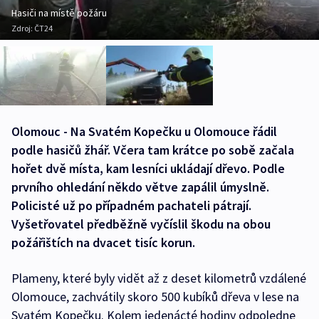
Hasiči na místě požáru
Zdroj:
ČT24
Olomouc - Na Svatém Kopečku u Olomouce řádil
podle hasičů žhář. Včera tam krátce po sobě začala
hořet dvě místa, kam lesníci ukládají dřevo. Podle
prvního ohledání někdo větve zapálil úmyslně.
Policisté už po případném pachateli pátrají.
Vyšetřovatel předběžně vyčíslil škodu na obou
požářištích na dvacet tisíc korun.
Plameny, které byly vidět až z deset kilometrů vzdálené
Olomouce, zachvátily skoro 500 kubíků dřeva v lese na
Svatém Kopečku. Kolem jedenácté hodiny odpoledne