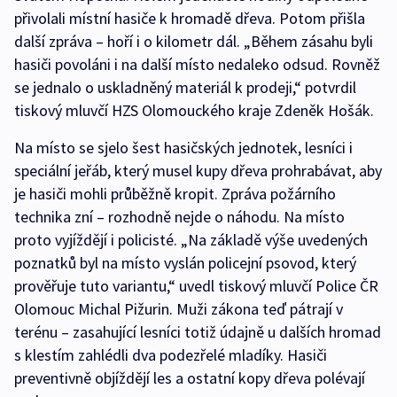
přivolali místní hasiče k hromadě dřeva. Potom přišla
další zpráva – hoří i o kilometr dál. „Během zásahu byli
hasiči povoláni i na další místo nedaleko odsud. Rovněž
se jednalo o uskladněný materiál k prodeji,“ potvrdil
tiskový mluvčí HZS Olomouckého kraje Zdeněk Hošák.
Na místo se sjelo šest hasičských jednotek, lesníci i
speciální jeřáb, který musel kupy dřeva prohrabávat, aby
je hasiči mohli průběžně kropit. Zpráva požárního
technika zní – rozhodně nejde o náhodu. Na místo
proto vyjíždějí i policisté. „Na základě výše uvedených
poznatků byl na místo vyslán policejní psovod, který
prověřuje tuto variantu,“ uvedl tiskový mluvčí Police ČR
Olomouc Michal Pižurin. Muži zákona teď pátrají v
terénu – zasahující lesníci totiž údajně u dalších hromad
s klestím zahlédli dva podezřelé mladíky. Hasiči
preventivně objíždějí les a ostatní kopy dřeva polévají