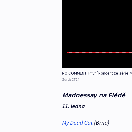
NO COMMENT: První koncert ze série
Zdroj:
ČT24
Madnessay na Flédě
11. ledna
My Dead Cat
(Brno)