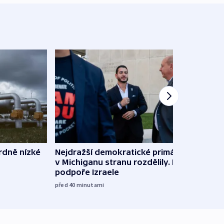
rdně nízké
Nejdražší demokratické primárky
V Rus
v Michiganu stranu rozdělily. Kvůli
Ukraj
podpoře Izraele
08:52
před 40
minutami