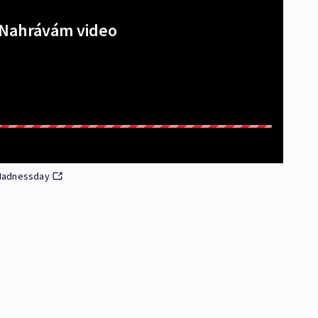
Nahrávám video
 Madnessday