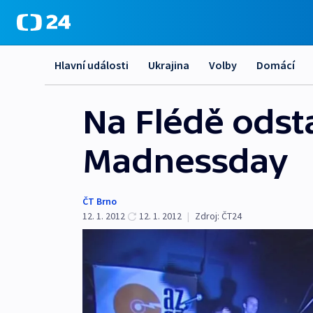
Hlavní události
Ukrajina
Volby
Domácí
Na Flédě odst
Madnessday
ČT Brno
12. 1. 2012
12. 1. 2012
|
Zdroj:
ČT24