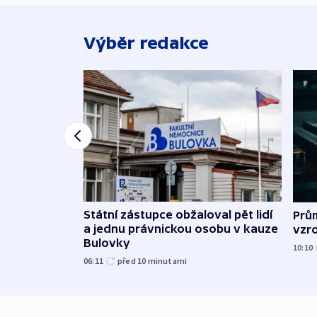
Výběr redakce
Státní zástupce obžaloval pět lidí
Prů
a jednu právnickou osobu v kauze
vzro
Bulovky
10:10
06:11
před 10
minutami