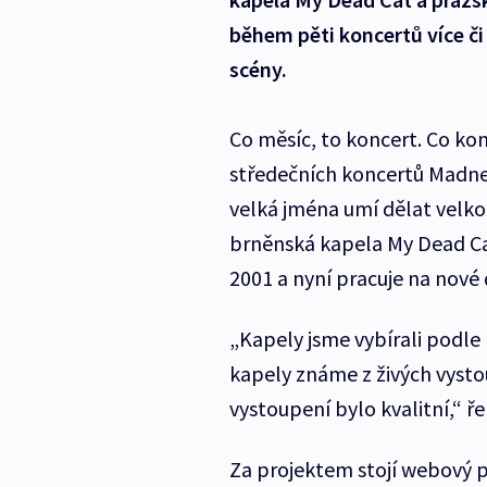
během pěti koncertů více č
scény.
Co měsíc, to koncert. Co konc
středečních koncertů Madne
velká jména umí dělat velk
brněnská kapela My Dead Cat
2001 a nyní pracuje na nové
„Kapely jsme vybírali podle 
kapely známe z živých vystou
vystoupení bylo kvalitní,“ ř
Za projektem stojí webový p