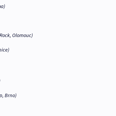
ha)
-Rock, Olomouc)
nice)
)
p, Brno)