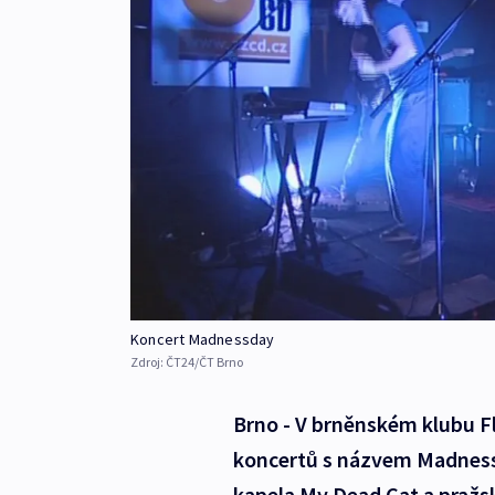
Koncert Madnessday
Zdroj:
ČT24/ČT Brno
Brno - V brněnském klubu Fl
koncertů s názvem Madnessd
kapela My Dead Cat a pražsk