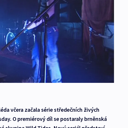
éda včera začala série středečních živých
ay. O premiérový díl se postaraly brněnská
á skupina Wild Tides. Nový seriál představí