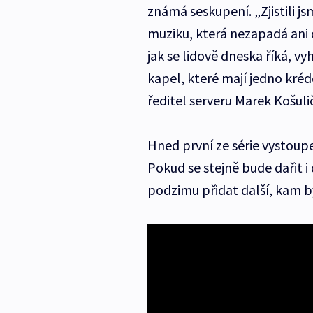
známá seskupení. „Zjistili js
muziku, která nezapadá ani
jak se lidově dneska říká, v
kapel, které mají jedno kréd
ředitel serveru Marek Košulič
Hned první ze série vystoup
Pokud se stejně bude dařit 
podzimu přidat další, kam by