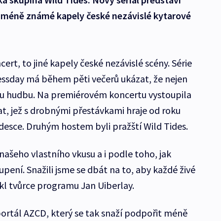
i méně známé kapely české nezávislé kytarové
ert, to jiné kapely české nezávislé scény. Série
ssday má během pěti večerů ukázat, že nejen
ou hudbu. Na premiérovém koncertu vystoupila
, jež s drobnými přestávkami hraje od roku
 desce. Druhým hostem byli pražští Wild Tides.
našeho vlastního vkusu a i podle toho, jak
pení. Snažili jsme se dbát na to, aby každé živé
ekl tvůrce programu Jan Uiberlay.
ortál AZCD, který se tak snaží podpořit méně