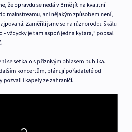
me, že opravdu se nedá v Brně jít na kvalitní
 do mainstreamu, ani nějakým způsobem není,
yhajpovaná. Zaměřili jsme se na různorodou škálu
o - vždycky je tam aspoň jedna kytara,“ popsal
.
ení se setkalo s příznivým ohlasem publika.
i dalším koncertům, plánují pořadatelé od
 pozvali i kapely ze zahraničí.