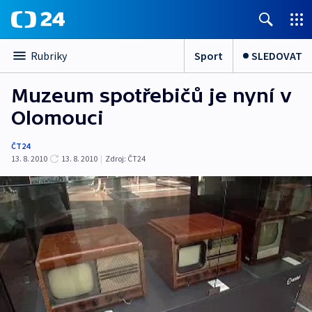
Sport
SLEDOVAT
Rubriky
Muzeum spotřebičů je nyní v
Olomouci
ČT24
13. 8. 2010
13. 8. 2010
|
Zdroj:
ČT24