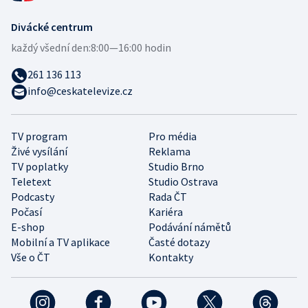
Divácké centrum
každý všední den:
8:00—16:00 hodin
261 136 113
info@ceskatelevize.cz
TV program
Pro média
Živé vysílání
Reklama
TV poplatky
Studio Brno
Teletext
Studio Ostrava
Podcasty
Rada ČT
Počasí
Kariéra
E-shop
Podávání námětů
Mobilní a TV aplikace
Časté dotazy
Vše o ČT
Kontakty