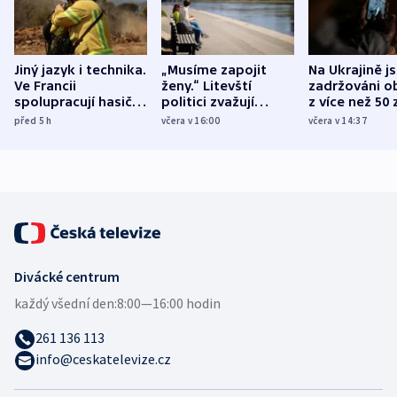
Jiný jazyk i technika.
„Musíme zapojit
Na Ukrajině j
Ve Francii
ženy.“ Litevští
zadržováni o
spolupracují hasiči z
politici zvažují
z více než 50 
různých zemí
dohodu o
Bojovali na s
před 5
h
včera v 16:00
včera v 14:37
demografii
Ruska
Divácké centrum
každý všední den:
8:00—16:00 hodin
261 136 113
info@ceskatelevize.cz