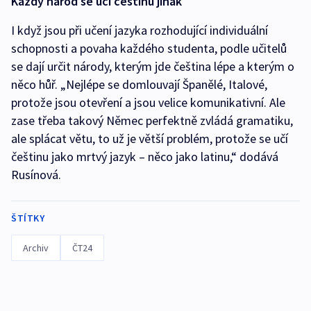
Každý národ se učí češtinu jinak
I když jsou při učení jazyka rozhodující individuální
schopnosti a povaha každého studenta, podle učitelů
se dají určit národy, kterým jde čeština lépe a kterým o
něco hůř. „Nejlépe se domlouvají Španělé, Italové,
protože jsou otevření a jsou velice komunikativní. Ale
zase třeba takový Němec perfektně zvládá gramatiku,
ale splácat větu, to už je větší problém, protože se učí
češtinu jako mrtvý jazyk – něco jako latinu,“ dodává
Rusínová.
ŠTÍTKY
Archiv
ČT24