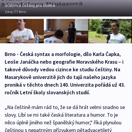
Učebnice češtiny pro cizince
Zdroj:
ČT Brno
Brno - Česká syntax a morfologie, dílo Karla Čapka,
Leoše Janáčka nebo geografie Moravského Krasu – i
takové důvody vedou cizince ke studiu češtiny. Na
Masarykově univerzitě jich do tajů našeho jazyka
proniká v těchto dnech 140. Univerzita pořádá už 43.
ročník Letní školy slovanských studií.
„Na češtině mám rád to, že se dá hrát velmi snadno se
slovy. Líbí se mi také česká literatura a humor. To je
něco úplně jiného než španělský humor,“ říká plynulou
češtinou s nepatrným přízvukem pětadvacetiletý