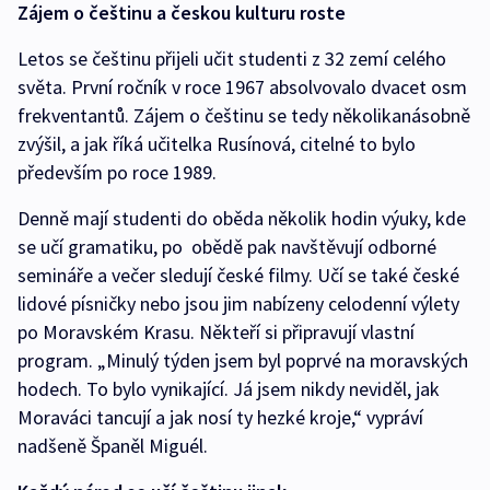
Zájem o češtinu a českou kulturu roste
Letos se češtinu přijeli učit studenti z 32 zemí celého
světa. První ročník v roce 1967 absolvovalo dvacet osm
frekventantů. Zájem o češtinu se tedy několikanásobně
zvýšil, a jak říká učitelka Rusínová, citelné to bylo
především po roce 1989.
Denně mají studenti do oběda několik hodin výuky, kde
se učí gramatiku, po obědě pak navštěvují odborné
semináře a večer sledují české filmy. Učí se také české
lidové písničky nebo jsou jim nabízeny celodenní výlety
po Moravském Krasu. Někteří si připravují vlastní
program. „Minulý týden jsem byl poprvé na moravských
hodech. To bylo vynikající. Já jsem nikdy neviděl, jak
Moraváci tancují a jak nosí ty hezké kroje,“ vypráví
nadšeně Španěl Miguél.