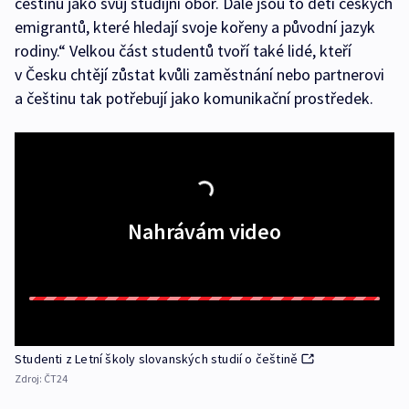
češtinu jako svůj studijní obor. Dále jsou to děti českých
emigrantů, které hledají svoje kořeny a původní jazyk
rodiny.“ Velkou část studentů tvoří také lidé, kteří
v Česku chtějí zůstat kvůli zaměstnání nebo partnerovi
a češtinu tak potřebují jako komunikační prostředek.
Nahrávám video
Studenti z Letní školy slovanských studií o češtině
Zdroj:
ČT24