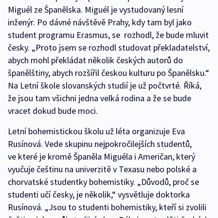
Miguél ze Španělska. Miguél je vystudovaný lesní
inženýr. Po dávné návštěvě Prahy, kdy tam byl jako
student programu Erasmus, se rozhodl, že bude mluvit
česky. „Proto jsem se rozhodl studovat překladatelství,
abych mohl překládat několik českých autorů do
španělštiny, abych rozšířil českou kulturu po Španělsku.“
Na Letní škole slovanských studií je už počtvrté. Říká,
že jsou tam všichni jedna velká rodina a že se bude
vracet dokud bude moci.
Letní bohemistickou školu už léta organizuje Eva
Rusínová. Vede skupinu nejpokročilejších studentů,
ve které je kromě Španěla Miguéla i Američan, který
vyučuje češtinu na univerzitě v Texasu nebo polské a
chorvatské studentky bohemistiky. „Důvodů, proč se
studenti učí česky, je několik,“ vysvětluje doktorka
Rusínová. „Jsou to studenti bohemistiky, kteří si zvolili