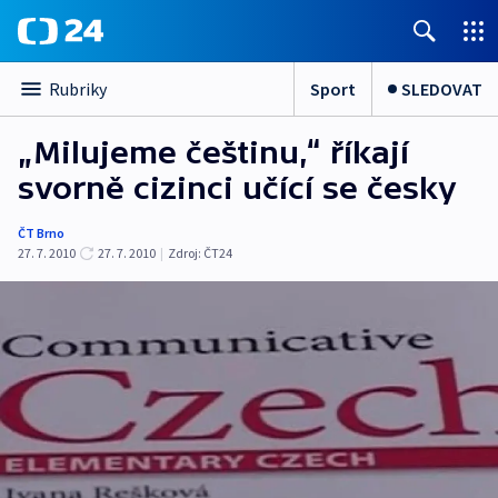
Sport
SLEDOVAT
Rubriky
„Milujeme češtinu,“ říkají
svorně cizinci učící se česky
ČT Brno
27. 7. 2010
27. 7. 2010
|
Zdroj:
ČT24