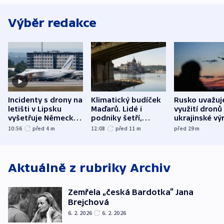
Výběr redakce
Incidenty s drony na
Klimatický budíček
Rusko uvažuj
letišti v Lipsku
Maďarů. Lidé i
využití dronů
vyšetřuje Německo
podniky šetří,
ukrajinské vý
jako úmyslný pokus
omezuje se doprava
útokům v Pob
10:56
před 4
m
12:08
před 11
m
před 29
m
o způsobení
i svícení
tvrdí Litva
exploze
Aktuálně z rubriky
Archiv
Zemřela „česká Bardotka“ Jana
Brejchová
6. 2. 2026
6. 2. 2026