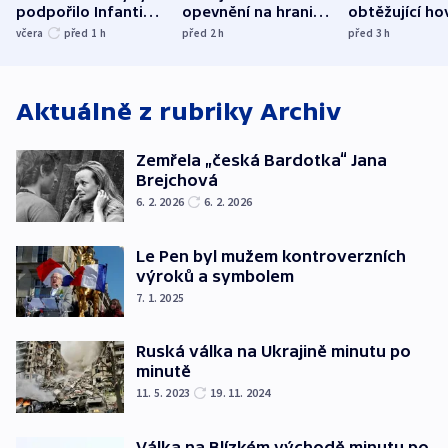
podpořilo Infantina.
opevnění na hranici
obtěžující ho
UEFA trvá na
s Běloruskem
zdržují záchr
včera
před 1
h
před 2
h
před 3
h
bojkotu
Aktuálně z rubriky
Archiv
Zemřela „česká Bardotka“ Jana
Brejchová
6. 2. 2026
6. 2. 2026
Le Pen byl mužem kontroverzních
výroků a symbolem
7. 1. 2025
Ruská válka na Ukrajině minutu po
minutě
11. 5. 2023
19. 11. 2024
Válka na Blízkém východě minutu po