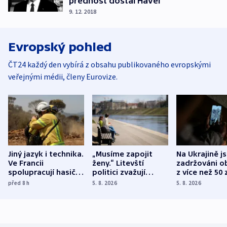
přednost dostal Havel
9. 12. 2018
Evropský pohled
ČT24 každý den vybírá z obsahu publikovaného evropskými
veřejnými médii, členy Eurovize.
Jiný jazyk i technika.
„Musíme zapojit
Na Ukrajině j
Ve Francii
ženy.“ Litevští
zadržováni o
spolupracují hasiči z
politici zvažují
z více než 50 
různých zemí
dohodu o
Bojovali na s
před 8
h
5. 8. 2026
5. 8. 2026
demografii
Ruska