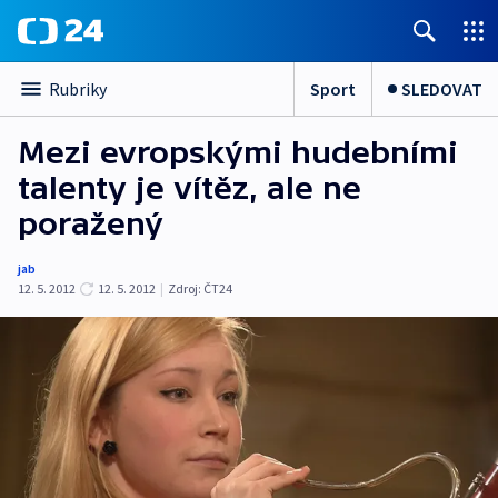
Sport
SLEDOVAT
Rubriky
Mezi evropskými hudebními
talenty je vítěz, ale ne
poražený
jab
12. 5. 2012
12. 5. 2012
|
Zdroj:
ČT24