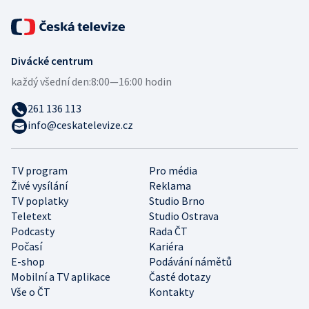
Divácké centrum
každý všední den:
8:00—16:00 hodin
261 136 113
info@ceskatelevize.cz
TV program
Pro média
Živé vysílání
Reklama
TV poplatky
Studio Brno
Teletext
Studio Ostrava
Podcasty
Rada ČT
Počasí
Kariéra
E-shop
Podávání námětů
Mobilní a TV aplikace
Časté dotazy
Vše o ČT
Kontakty