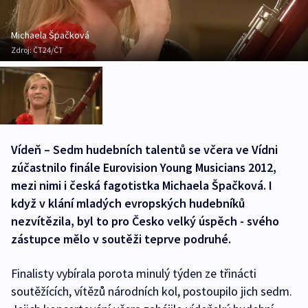
Michaela Špačková
Zdroj:
ČT24/ČT
Vídeň – Sedm hudebních talentů se včera ve Vídni
zúčastnilo finále Eurovision Young Musicians 2012,
mezi nimi i česká fagotistka Michaela Špačková. I
když v klání mladých evropských hudebníků
nezvítězila, byl to pro Česko velký úspěch - svého
zástupce mělo v soutěži teprve podruhé.
Finalisty vybírala porota minulý týden ze třinácti
soutěžících, vítězů národních kol, postoupilo jich sedm.