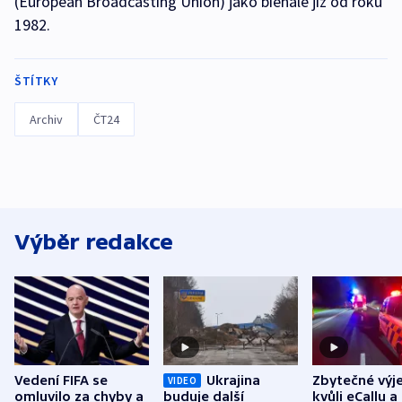
(European Broadcasting Union) jako bienále již od roku
1982.
ŠTÍTKY
Archiv
ČT24
Výběr redakce
Vedení FIFA se
Ukrajina
Zbytečné výj
VIDEO
omluvilo za chyby a
buduje další
kvůli eCallu a