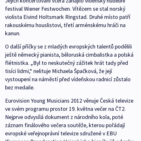
Jejich koncertování včera zahájilo vídeňský hudební
festival Wiener Festwochen. Vítězem se stal norský
violista Eivind Holtsmark Ringstad. Druhé místo patří
rakouskému houslistovi, třetí arménskému hráči na
kanun.
O další příčky se z mladých evropských talentů podělili
ještě německý pianista, běloruská cimbalistka a polská
flétnistka. „Byl to neskutečný zážitek hrát tady před
tisíci lidmi,“ nelituje Michaela Špačková, že její
vystoupení na náměstí před vídeňskou radnicí zůstalo
bez medaile.
Eurovision Young Musicians 2012 věnuje Česká televize
ve svém programu prostor 19. května večer na ČT2.
Nejprve odvysílá dokument z národního kola, poté
záznam finálového večera soutěže, kterou pořádají
evropské veřejnoprávní televize sdružené v EBU