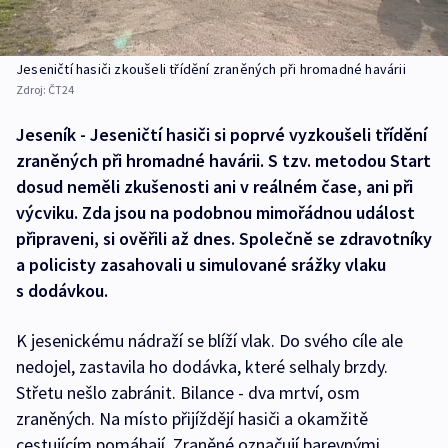
Jeseničtí hasiči zkoušeli třídění zraněných při hromadné havárii
Zdroj:
ČT24
Jeseník - Jeseničtí hasiči si poprvé vyzkoušeli třídění
zraněných při hromadné havárii. S tzv. metodou Start
dosud neměli zkušenosti ani v reálném čase, ani při
výcviku. Zda jsou na podobnou mimořádnou událost
připraveni, si ověřili až dnes. Společně se zdravotníky
a policisty zasahovali u simulované srážky vlaku
s dodávkou.
K jesenickému nádraží se blíží vlak. Do svého cíle ale
nedojel, zastavila ho dodávka, které selhaly brzdy.
Střetu nešlo zabránit. Bilance - dva mrtví, osm
zraněných. Na místo přijíždějí hasiči a okamžitě
cestujícím pomáhají. Zraněné označují barevnými