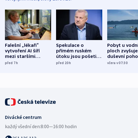
Falešní „lékaři“
Spekulace o
Pobyt u vodn
vytvoření AI šíří
přímém ruském
ploch zvyšuje
mezi staršími
útoku jsou pošetilé,
duševní poho
Poláky nebezpečné
míní estonský
ukázala
před 7
h
před 20
h
včera v 07:30
zdravotní rady
bezpečnostní
mezinárodní 
expert
Divácké centrum
každý všední den:
8:00—16:00 hodin