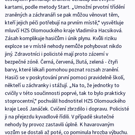
kartami, podle metody Start. „Umožní prvotní třídění
zraněných a záchranáři se pak můžou věnovat těm,
kteří jejich péči potřebují na prvním místě,“ vysvětluje
mluvčí HZS Olomouckého kraje Vladimíra Hacsiková.
Zásah komplikuje hasičům i únik plynu. Kvůli riziku
exploze se v místě nehody nemůže pohybovat nikdo
jiný. Zdravotníci i policisté mají proto zázemí v
bezpečné zóně. Černá, červená, žlutá, zelená - čtyři
barvy, které lékaři pomohou poznat rozsah zranění.
Hasiči se v poskytování první pomoci pravidelně školí,
někteří u záchranky i stážují. „Na to, že jednotky to
cvičily v této součinnosti poprvé, tak to bylo prakticky
stoprocentní,“ pochválil hodnotitel HZS Olomouckého
kraje Leoš Janáček. Cvičení zbrzdilo i dopravu. Policisté
ji na přejezdu kyvadlově řídili. V případě skutečné
nehody by provoz zastavili úplně. K havarovaným
vozům se dostali až poté, co pominula hrozba výbuchu.