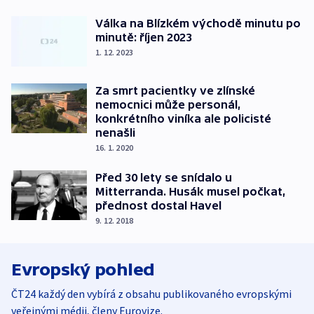
Válka na Blízkém východě minutu po
minutě: říjen 2023
1. 12. 2023
Za smrt pacientky ve zlínské
nemocnici může personál,
konkrétního viníka ale policisté
nenašli
16. 1. 2020
Před 30 lety se snídalo u
Mitterranda. Husák musel počkat,
přednost dostal Havel
9. 12. 2018
Evropský pohled
ČT24 každý den vybírá z obsahu publikovaného evropskými
veřejnými médii, členy Eurovize.