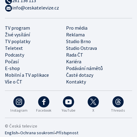
261 136 113
info@ceskatelevize.cz
TV program
Pro média
Živé vysílání
Reklama
TV poplatky
Studio Brno
Teletext
Studio Ostrava
Podcasty
Rada ČT
Počasí
Kariéra
E-shop
Podávání námětů
Mobilní a TV aplikace
Časté dotazy
Vše o ČT
Kontakty
Instagram
Facebook
YouTube
X
Threads
© Česká televize
•
•
English
Ochrana soukromí
Přístupnost