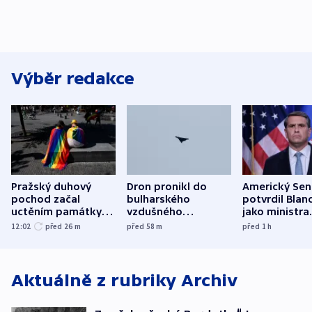
Výběr redakce
Pražský duhový
Dron pronikl do
Americký Sen
pochod začal
bulharského
potvrdil Blan
uctěním památky
vzdušného
jako ministra
obětí berlínského
prostoru,
spravedlnost
12:02
před 26
m
před 58
m
před 1
h
útoku
explodoval kilometr
od plynovodu
Aktuálně z rubriky
Archiv