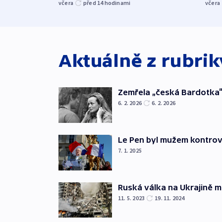
včera
před 14
hodinami
včera
Aktuálně z rubri
Zemřela „česká Bardotka“
6. 2. 2026
6. 2. 2026
Le Pen byl mužem kontro
7. 1. 2025
Ruská válka na Ukrajině m
11. 5. 2023
19. 11. 2024