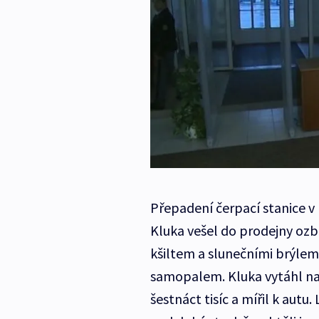
Přepadení čerpací stanice v 
Kluka vešel do prodejny ozbr
kšiltem a slunečními brýlemi
samopalem. Kluka vytáhl na 
šestnáct tisíc a mířil k autu. 