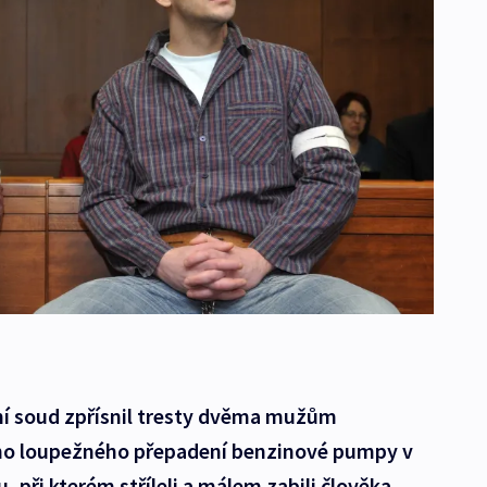
í soud zpřísnil tresty dvěma mužům
ho loupežného přepadení benzinové pumpy v
 při kterém stříleli a málem zabili člověka.