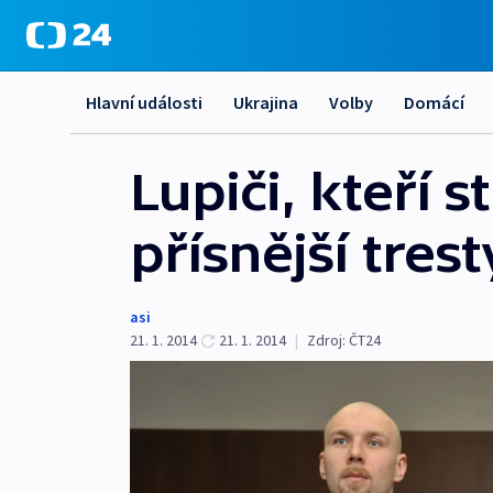
Hlavní události
Ukrajina
Volby
Domácí
Lupiči, kteří s
přísnější trest
asi
21. 1. 2014
21. 1. 2014
|
Zdroj:
ČT24