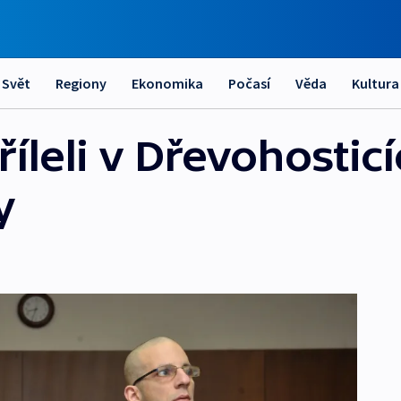
Svět
Regiony
Ekonomika
Počasí
Věda
Kultura
tříleli v Dřevohosticí
y