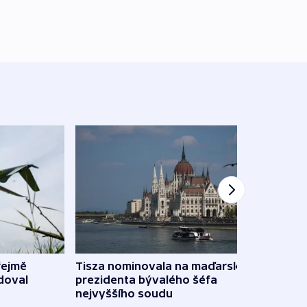
řejmě
Tisza nominovala na maďarského
Ruský
doval
prezidenta bývalého šéfa
čtyři 
nejvyššího soudu
včera