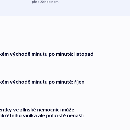
před 20
hodinami
zkém východě minutu po minutě: listopad
zkém východě minutu po minutě: říjen
entky ve zlínské nemocnici může
krétního viníka ale policisté nenašli