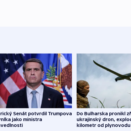
rický Senát potvrdil Trumpova
Do Bulharska pronikl z
níka jako ministra
ukrajinský dron, explo
avedlnosti
kilometr od plynovodu