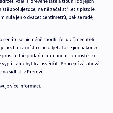
držet. Vzali si dřevěné latě a tloukli do jejich
ístě spolujezdce, na ně začal střílet z pistole.
minula jen o dvacet centimetrů, pak se raději
o senátu se nicméně shodli, že lupiči nechtěli
y je nechali z místa činu odjet. To se jim nakonec
ezprostředně podařilo uprchnout, policisté je i
vypátrali, chytili a usvědčili. Policejní zásahová
 na sídlišti v Přerově.
vuje více informací.