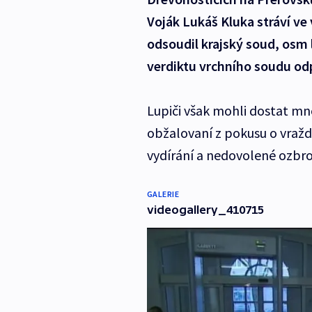
Voják Lukáš Kluka stráví ve 
odsoudil krajský soud, osm 
verdiktu vrchního soudu odp
Lupiči však mohli dostat mn
obžalovaní z pokusu o vraždu
vydírání a nedovolené ozbro
GALERIE
videogallery_410715