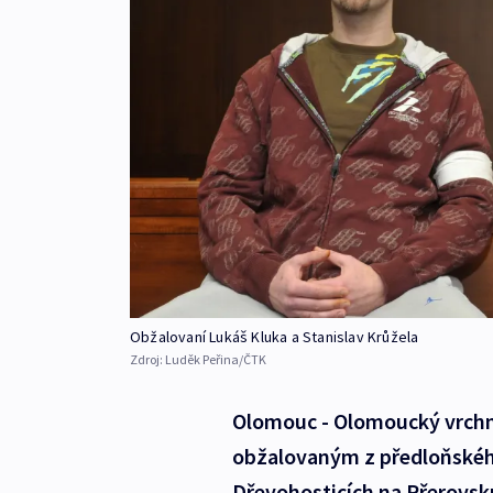
Obžalovaní Lukáš Kluka a Stanislav Krůžela
Zdroj:
Luděk Peřina/ČTK
Olomouc - Olomoucký vrchn
obžalovaným z předloňské
Dřevohosticích na Přerovsku,