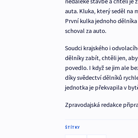
nedaleké stavbě a chtěli je za
auta. Kluka, který seděl na m
První kulka jednoho dělníka 
schoval za auto.
Soudci krajského i odvolacíh
dělníky zabít, chtěli jen, ab
povedlo. I když se jim ale b
díky svědectví dělníků rychle 
jednotka je překvapila v bytě
Zpravodajská redakce připra
ŠTÍTKY