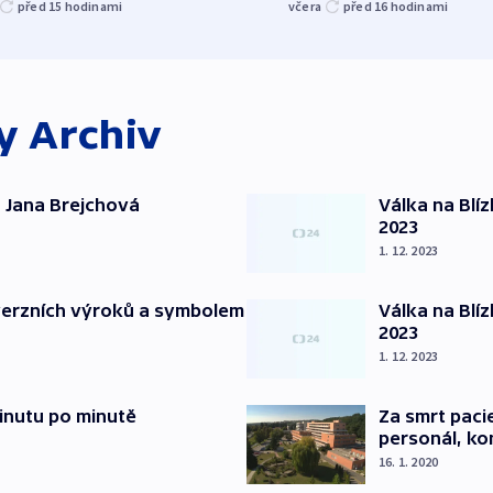
před 15
hodinami
včera
před 16
hodinami
ky
Archiv
 Jana Brejchová
Válka na Blí
2023
1. 12. 2023
verzních výroků a symbolem
Válka na Blí
2023
1. 12. 2023
inutu po minutě
Za smrt paci
personál, kon
16. 1. 2020