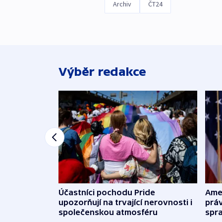
Archiv
ČT24
Výběr redakce
Účastníci pochodu Pride
Ame
upozorňují na trvající nerovnosti i
práv
společenskou atmosféru
spr