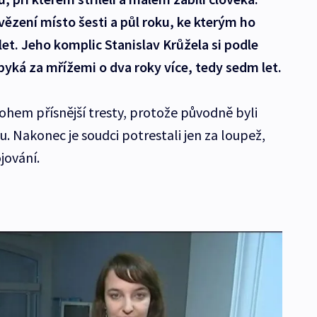
vězení místo šesti a půl roku, ke kterým ho
let. Jeho komplic Stanislav Krůžela si podle
yká za mřížemi o dva roky více, tedy sedm let.
ohem přísnější tresty, protože původně byli
. Nakonec je soudci potrestali jen za loupež,
jování.