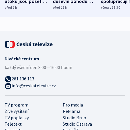
útoku jsou pošetilé,
duševní pohodu,
spolupracují h
míní estonský
ukázala
různých zemí
před 1
h
před 11
h
včera v 15:30
bezpečnostní
mezinárodní studie
expert
Divácké centrum
každý všední den:
8:00—16:00 hodin
261 136 113
info@ceskatelevize.cz
TV program
Pro média
Živé vysílání
Reklama
TV poplatky
Studio Brno
Teletext
Studio Ostrava