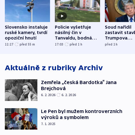
Slovensko instaluje
Policie vyšetřuje
Soud nařídil
ruské kamery, tvrdí
násilný čin v
zastavit stav
opoziční hnutí
Tanvaldu, bodná
Trumpova
zranění při něm
tanečního sá
12:27
před 55
m
17:03
před 1
h
před 1
h
utrpěli tři lidé
Aktuálně z rubriky
Archiv
Zemřela „česká Bardotka“ Jana
Brejchová
6. 2. 2026
6. 2. 2026
Le Pen byl mužem kontroverzních
výroků a symbolem
7. 1. 2025