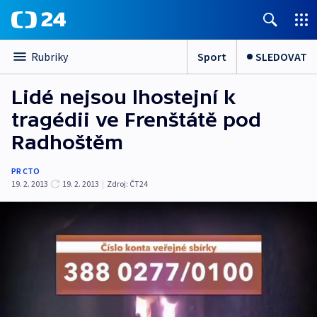
Sport
SLEDOVAT
Rubriky
Lidé nejsou lhostejní k
tragédii ve Frenštátě pod
Radhoštěm
PR CTO
19. 2. 2013
19. 2. 2013
|
Zdroj:
ČT24