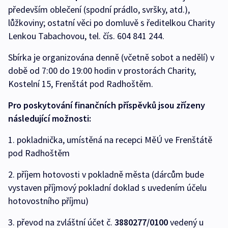
především oblečení (spodní prádlo, svršky, atd.),
lůžkoviny; ostatní věci po domluvě s ředitelkou Charity
Lenkou Tabachovou, tel. čís. 604 841 244.
Sbírka je organizována denně (včetně sobot a nedělí) v
době od 7:00 do 19:00 hodin v prostorách Charity,
Kostelní 15, Frenštát pod Radhoštěm.
Pro poskytování finančních příspěvků jsou zřízeny
následující možnosti:
1. pokladnička, umístěná na recepci MěÚ ve Frenštátě
pod Radhoštěm
2. příjem hotovosti v pokladně města (dárcům bude
vystaven příjmový pokladní doklad s uvedením účelu
hotovostního příjmu)
3. převod na zvláštní účet č.
3880277/0100
vedený u