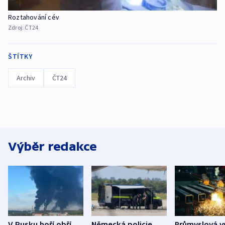
Roztahování cév
Zdroj:
ČT24
ŠTÍTKY
Archiv
ČT24
Výběr redakce
V Rusku hoří obří
Německá policie
Průmyslová v