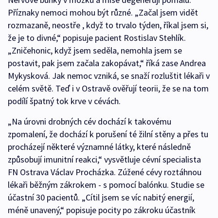
Příznaky nemoci mohou být různé. „Začal jsem vidět
rozmazaně, neostře , když to trvalo týden, říkal jsem si,
že je to divné,“ popisuje pacient Rostislav Stehlík.
„Zničehonic, když jsem seděla, nemohla jsem se
postavit, pak jsem začala zakopávat,“ říká zase Andrea
Mykysková. Jak nemoc vzniká, se snaží rozluštit lékaři v
celém světě. Teď i v Ostravě ověřují teorii, že se na tom
podílí špatný tok krve v cévách.
„Na úrovni drobných cév dochází k takovému
zpomalení, že dochází k porušení té žilní stěny a přes tu
procházejí některé významné látky, které následně
způsobují imunitní reakci,“ vysvětluje cévní specialista
FN Ostrava Václav Procházka. Zúžené cévy roztáhnou
lékaři běžným zákrokem - s pomocí balónku. Studie se
účastní 30 pacientů. „Cítil jsem se víc nabitý energií,
méně unavený,“ popisuje pocity po zákroku účastník