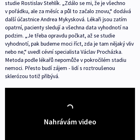
studie Rostislav Stehlík. „Zdálo se mi, že je všechno
v pořádku, ale za měsíc a půl to začalo znovu,“ dodává
další účastnice Andrea Mykysková. Lékaři jsou zatím
opatrní, pacienty sledují a všechna data vyhodnotí na
podzim. „Je třeba opravdu počkat, až se studie
vyhodnotí, pak budeme moci říct, zda je tam nějaký vliv
nebo ne,“ uvedl cévní specialista Václav Procházka.
Metoda podle lékařů nepomůže v pokročilém stadiu
nemoci. Přesto budí zájem - lidí s roztroušenou
sklerózou totiž přibývá.
Nahrávám video