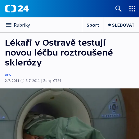
Sport
SLEDOVAT
Rubriky
Lékaři v Ostravě testují
novou léčbu roztroušené
sklerózy
vzo
2. 7. 2011
2. 7. 2011
|
Zdroj:
ČT24