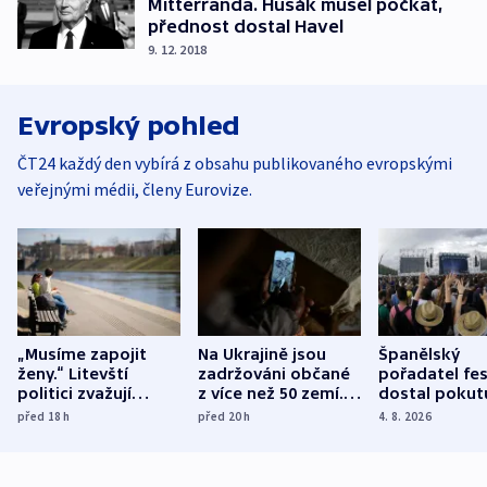
Mitterranda. Husák musel počkat,
přednost dostal Havel
9. 12. 2018
Evropský pohled
ČT24 každý den vybírá z obsahu publikovaného evropskými
veřejnými médii, členy Eurovize.
„Musíme zapojit
Na Ukrajině jsou
Španělský
ženy.“ Litevští
zadržováni občané
pořadatel fes
politici zvažují
z více než 50 zemí.
dostal pokut
dohodu o
Bojovali na straně
nekalé prakti
před 18
h
před 20
h
4. 8. 2026
demografii
Ruska