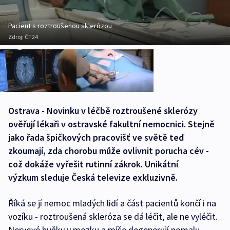
Pacient s roztroušenou sklerózou
Zdroj:
ČT24
Ostrava - Novinku v léčbě roztroušené sklerózy
ověřují lékaři v ostravské fakultní nemocnici. Stejně
jako řada špičkových pracovišť ve světě teď
zkoumají, zda chorobu může ovlivnit porucha cév -
což dokáže vyřešit rutinní zákrok. Unikátní
výzkum sleduje Česká televize exkluzivně.
Říká se jí nemoc mladých lidí a část pacientů končí i na
vozíku - roztroušená skleróza se dá léčit, ale ne vyléčit.
Nervové buňky v mozku a míše degenerují pomalu.