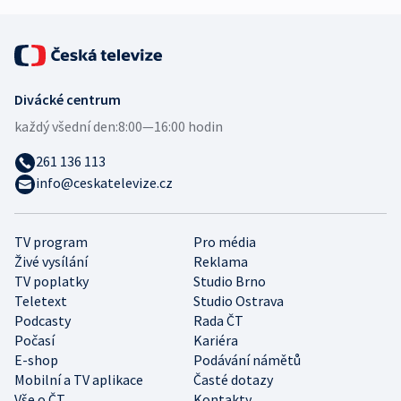
Divácké centrum
každý všední den:
8:00—16:00 hodin
261 136 113
info@ceskatelevize.cz
TV program
Pro média
Živé vysílání
Reklama
TV poplatky
Studio Brno
Teletext
Studio Ostrava
Podcasty
Rada ČT
Počasí
Kariéra
E-shop
Podávání námětů
Mobilní a TV aplikace
Časté dotazy
Vše o ČT
Kontakty