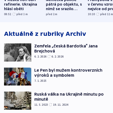
rafinerie. Ukrajina
pátrá po objektu, s
v červnu vzro
hlásí oběti
nímž se srazilo
nejvíce od pr
letadlo u lipského
08:52
před 1
m
před 2
m
10:10
před 12
letiště
Aktuálně z rubriky
Archiv
Zemřela „česká Bardotka“ Jana
Brejchová
6. 2. 2026
6. 2. 2026
Le Pen byl mužem kontroverzních
výroků a symbolem
7. 1. 2025
Ruská válka na Ukrajině minutu po
minutě
11. 5. 2023
19. 11. 2024