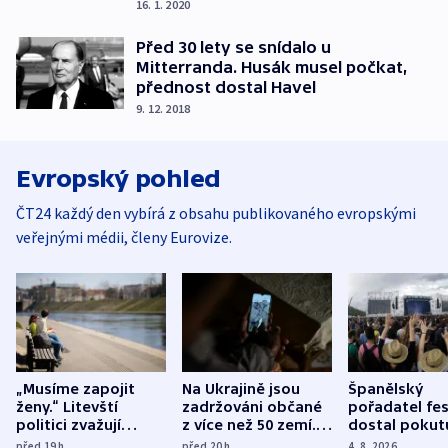
16. 1. 2020
Před 30 lety se snídalo u
Mitterranda. Husák musel počkat,
přednost dostal Havel
9. 12. 2018
Evropský pohled
ČT24 každý den vybírá z obsahu publikovaného evropskými
veřejnými médii, členy Eurovize.
„Musíme zapojit
Na Ukrajině jsou
Španělský
ženy.“ Litevští
zadržováni občané
pořadatel fes
politici zvažují
z více než 50 zemí.
dostal pokut
dohodu o
Bojovali na straně
nekalé prakti
před 19
h
před 20
h
4. 8. 2026