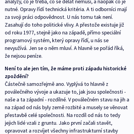
analýzy, co je třeba, co se dělat nemusí, a naopak co je
nutné. Opravy řídí technická kritéria. A ti odborníci mají
za svoji práci odpovědnost. U nás tomu tak není.
Zasahují do toho politické vlivy. A přestože existuje již
od roku 1977, stejně jako na západě, přímo speciální
programový systém, který opravy řídí, u nás se
nevyužívá. Jen se o něm mluví. A hlavně se pořád říká,
že nejsou peníze.
Není to ale jen tím, že máme proti západu historické
zpoždění?
Částečně samozřejmě ano. Vyplývá to hlavně z
poválečného vývoje a ukazuje to, jak jsou společnosti -
naše a ta západní - rozdílné. V poválečném stavu na jih a
na západ od nás byly země rozbité a musely se věnovat
přestavbě celé společnosti. Na rozdíl od nás to tedy
jejich lidé vzali z gruntu. Jako první začali stavět,
opravovat a rozvíjet všechny infrastrukturní stavby