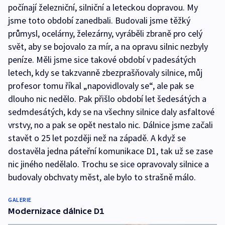
počínají železniční, silniční a leteckou dopravou. My
jsme toto období zanedbali. Budovali jsme těžký
průmysl, ocelárny, železárny, vyráběli zbraně pro celý
svět, aby se bojovalo za mír, a na opravu silnic nezbyly
peníze. Měli jsme sice takové období v padesátých
letech, kdy se takzvanně zbezprašňovaly silnice, můj
profesor tomu říkal „napovidlovaly se“, ale pak se
dlouho nic nedělo. Pak přišlo období let šedesátých a
sedmdesátých, kdy se na všechny silnice daly asfaltové
vrstvy, no a pak se opět nestalo nic. Dálnice jsme začali
stavět o 25 let později než na západě. A když se
dostavěla jedna páteřní komunikace D1, tak už se zase
nic jiného nedělalo. Trochu se sice opravovaly silnice a
budovaly obchvaty měst, ale bylo to strašně málo.
GALERIE
Modernizace dálnice D1