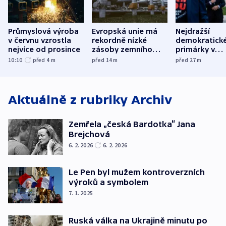
Průmyslová výroba
Evropská unie má
Nejdražší
v červnu vzrostla
rekordně nízké
demokratick
nejvíce od prosince
zásoby zemního
primárky v
plynu
Michiganu st
10:10
před 4
m
před 14
m
před 27
m
rozdělily. Kvůl
podpoře Izra
Aktuálně z rubriky
Archiv
Zemřela „česká Bardotka“ Jana
Brejchová
6. 2. 2026
6. 2. 2026
Le Pen byl mužem kontroverzních
výroků a symbolem
7. 1. 2025
Ruská válka na Ukrajině minutu po