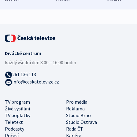
demografii
Ruska
Divácké centrum
každý všední den:
8:00—16:00 hodin
261 136 113
info@ceskatelevize.cz
TV program
Pro média
Živé vysílání
Reklama
TV poplatky
Studio Brno
Teletext
Studio Ostrava
Podcasty
Rada ČT
Počasí
Kariéra