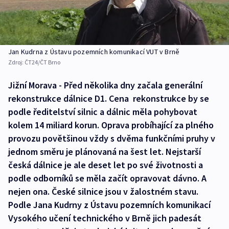
Jan Kudrna z Ústavu pozemních komunikací VUT v Brně
Zdroj:
ČT24/ČT Brno
Jižní Morava - Před několika dny začala generální
rekonstrukce dálnice D1. Cena rekonstrukce by se
podle ředitelství silnic a dálnic měla pohybovat
kolem 14 miliard korun. Oprava probíhající za plného
provozu povětšinou vždy s dvěma funkčními pruhy v
jednom směru je plánovaná na šest let. Nejstarší
česká dálnice je ale deset let po své životnosti a
podle odborníků se měla začít opravovat dávno. A
nejen ona. České silnice jsou v žalostném stavu.
Podle Jana Kudrny z Ústavu pozemních komunikací
Vysokého učení technického v Brně jich padesát