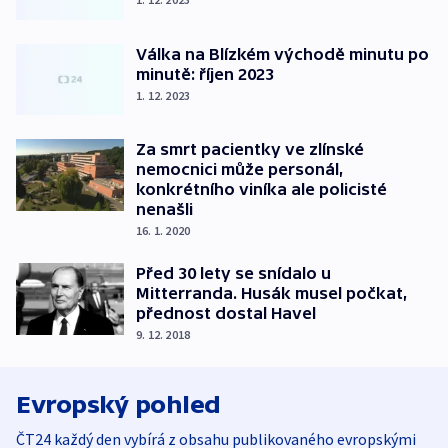
Válka na Blízkém východě minutu po
minutě: říjen 2023
1. 12. 2023
Za smrt pacientky ve zlínské
nemocnici může personál,
konkrétního viníka ale policisté
nenašli
16. 1. 2020
Před 30 lety se snídalo u
Mitterranda. Husák musel počkat,
přednost dostal Havel
9. 12. 2018
Evropský pohled
ČT24 každý den vybírá z obsahu publikovaného evropskými