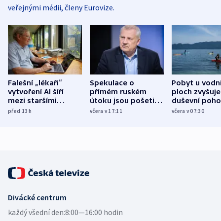
veřejnými médii, členy Eurovize.
Falešní „lékaři“
Spekulace o
Pobyt u vodn
vytvoření AI šíří
přímém ruském
ploch zvyšuje
mezi staršími
útoku jsou pošetilé,
duševní poho
Poláky nebezpečné
míní estonský
ukázala
před 13
h
včera v 17:11
včera v 07:30
zdravotní rady
bezpečnostní
mezinárodní 
expert
Divácké centrum
každý všední den:
8:00—16:00 hodin