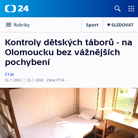
Sport
SLEDOVAT
Rubriky
Kontroly dětských táborů - na
Olomoucku bez vážnějších
pochybení
ČT24
21. 7. 2010
21. 7. 2010
|
Zdroj:
ČT24