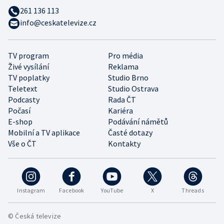
261 136 113
info@ceskatelevize.cz
TV program
Pro média
Živé vysílání
Reklama
TV poplatky
Studio Brno
Teletext
Studio Ostrava
Podcasty
Rada ČT
Počasí
Kariéra
E-shop
Podávání námětů
Mobilní a TV aplikace
Časté dotazy
Vše o ČT
Kontakty
Instagram
Facebook
YouTube
X
Threads
© Česká televize