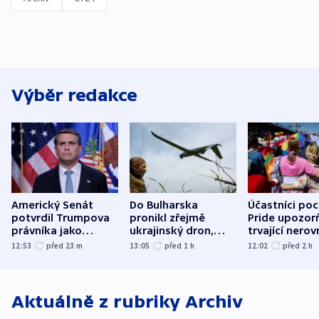
Výběr redakce
Americký Senát
Do Bulharska
Účastníci po
potvrdil Trumpova
pronikl zřejmě
Pride upozorň
právníka jako
ukrajinský dron,
trvající nerov
ministra
explodoval kilometr
společensko
12:53
před 23
m
13:05
před 1
h
12:02
před 2
h
spravedlnosti
od plynovodu
atmosféru
Aktuálně z rubriky
Archiv