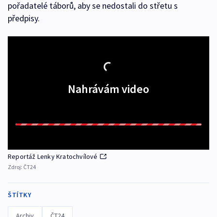
pořadatelé táborů, aby se nedostali do střetu s
předpisy.
Nahrávám video
Reportáž Lenky Kratochvílové
Zdroj:
ČT24
ŠTÍTKY
Archiv
ČT24