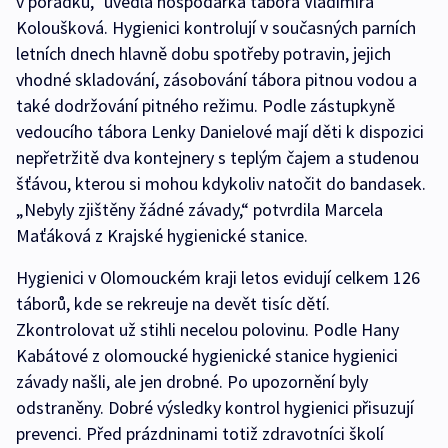
v pořádku,“ uvedla hospodářka tábora Vladimíra
Koloušková. Hygienici kontrolují v současných parních
letních dnech hlavně dobu spotřeby potravin, jejich
vhodné skladování, zásobování tábora pitnou vodou a
také dodržování pitného režimu. Podle zástupkyně
vedoucího tábora Lenky Danielové mají děti k dispozici
nepřetržitě dva kontejnery s teplým čajem a studenou
šťávou, kterou si mohou kdykoliv natočit do bandasek.
„Nebyly zjištěny žádné závady,“ potvrdila Marcela
Maťáková z Krajské hygienické stanice.
Hygienici v Olomouckém kraji letos evidují celkem 126
táborů, kde se rekreuje na devět tisíc dětí.
Zkontrolovat už stihli necelou polovinu. Podle Hany
Kabátové z olomoucké hygienické stanice hygienici
závady našli, ale jen drobné. Po upozornění byly
odstraněny. Dobré výsledky kontrol hygienici přisuzují
prevenci. Před prázdninami totiž zdravotníci školí