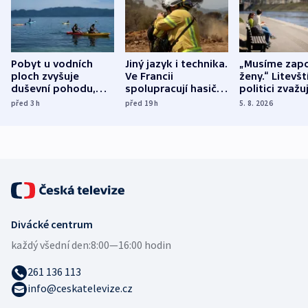
Pobyt u vodních
Jiný jazyk i technika.
„Musíme zapo
ploch zvyšuje
Ve Francii
ženy.“ Litevšt
duševní pohodu,
spolupracují hasiči z
politici zvažuj
ukázala
různých zemí
dohodu o
před 3
h
před 19
h
5. 8. 2026
mezinárodní studie
demografii
Divácké centrum
každý všední den:
8:00—16:00 hodin
261 136 113
info@ceskatelevize.cz