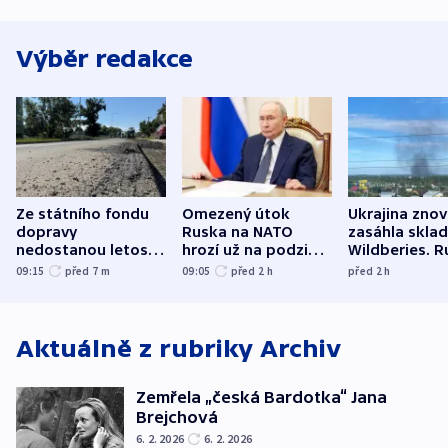
Výběr redakce
Ze státního fondu
Omezený útok
Ukrajina zno
dopravy
Ruska na NATO
zasáhla skla
nedostanou letos
hrozí už na podzim,
Wildberies. 
kraje na silnice ani
varují tajné služby
útočili v Cha
09:15
před 7
m
09:05
před 2
h
před 2
h
korunu, řekl Půta
USA
oblasti
Aktuálně z rubriky
Archiv
Zemřela „česká Bardotka“ Jana
Brejchová
6. 2. 2026
6. 2. 2026