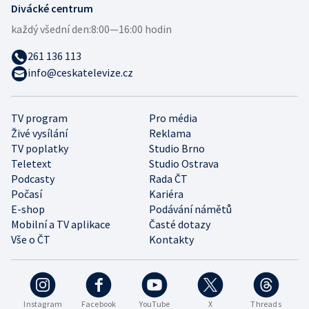
Divácké centrum
každý všední den:
8:00—16:00 hodin
261 136 113
info@ceskatelevize.cz
TV program
Pro média
Živé vysílání
Reklama
TV poplatky
Studio Brno
Teletext
Studio Ostrava
Podcasty
Rada ČT
Počasí
Kariéra
E-shop
Podávání námětů
Mobilní a TV aplikace
Časté dotazy
Vše o ČT
Kontakty
Instagram
Facebook
YouTube
X
Threads