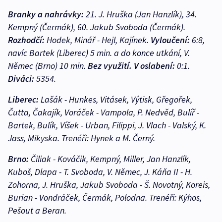
Branky a nahrávky:
21. J. Hruška (Jan Hanzlík), 34.
Kempný (Čermák), 60. Jakub Svoboda (Čermák).
Rozhodčí:
Hodek, Minář - Hejl, Kajínek.
Vyloučení:
6:8,
navíc Bartek (Liberec) 5 min. a do konce utkání, V.
Němec (Brno) 10 min.
Bez využití.
V oslabení:
0:1.
Diváci:
5354.
Liberec:
Lašák - Hunkes, Vitásek, Výtisk, Gřegořek,
Čutta, Čakajík, Voráček - Vampola, P. Nedvěd, Bulíř -
Bartek, Bulík, Víšek - Urban, Filippi, J. Vlach - Valský, K.
Jass, Mikyska. Trenéři: Hynek a M. Černý.
Brno:
Čiliak - Kováčik, Kempný, Miller, Jan Hanzlík,
Kuboš, Dlapa - T. Svoboda, V. Němec, J. Káňa II - H.
Zohorna, J. Hruška, Jakub Svoboda - Š. Novotný, Koreis,
Burian - Vondráček, Čermák, Polodna. Trenéři: Kýhos,
Pešout a Beran.