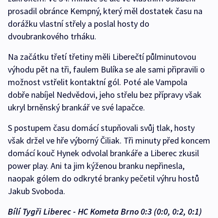
prosadil obránce Kempný, který měl dostatek času na
dorážku vlastní střely a poslal hosty do
dvoubrankového trháku.
Na začátku třetí třetiny měli Liberečtí půlminutovou
výhodu pět na tři, faulem Bulíka se ale sami připravili o
možnost vstřelit kontaktní gól. Poté ale Vampola
dobře nabíjel Nedvědovi, jeho střelu bez přípravy však
ukryl brněnský brankář ve své lapačce.
S postupem času domácí stupňovali svůj tlak, hosty
však držel ve hře výborný Čiliak. Tři minuty před koncem
domácí kouč Hynek odvolal brankáře a Liberec zkusil
power play. Ani ta jim kýženou branku nepřinesla,
naopak gólem do odkryté branky pečetil výhru hostů
Jakub Svoboda.
Bílí Tygři Liberec - HC Kometa Brno 0:3 (0:0, 0:2, 0:1)