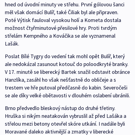
hned od úvodní minuty ve střehu. První gólovou šanci
měl však domácí Bulíř, také Čiliak byl ale připraven.
Poté Výtisk fauloval vysokou holí a Kometa dostala
možnost čtyřminutové přesilové hry. Proti tvrdým
střelám Kempného a Kováčika se ale vyznamenal
Lašák.
Poslat Bílé Tygry do vedení tak mohl opět Bulíř, který
ale nedokázal zasunout kotouč do poloodkryté branky.
V 17. minutě se liberecký Bartek snažil odstavit obránce
Hanzlíka, zasáhl ho však nešťastně do obličeje a s
trestem ve hře putoval předčasně do kabin. Severočeši
se ale díky velké obětavosti v dlouhém oslabení ubránili.
Brno předvedlo bleskový nástup do druhé třetiny.
Hruška si nikým neatakován vybruslil až před Lašáka a
střelou mezi betony otevřel skóre utkání. I nadále byli
Moravané daleko aktivnější a zmatky v liberecké