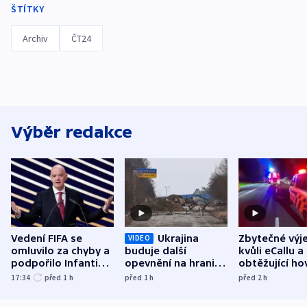
ŠTÍTKY
Archiv
ČT24
Výběr redakce
Vedení FIFA se
Ukrajina
Zbytečné výj
VIDEO
omluvilo za chyby a
buduje další
kvůli eCallu a
podpořilo Infantina.
opevnění na hranici
obtěžující ho
UEFA trvá na
s Běloruskem
zdržují záchr
17:34
před 1
h
před 1
h
před 2
h
bojkotu