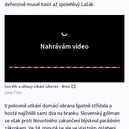
defenzivě musel hasit až spolehlivý Lašák.
Nahrávám video
Sestřih a ohlasy utkání Liberec - Brno
Zdroj:
ČT24
V polovině utkání domácí obrana špatně střídala a
hosté najížděli sami dva na branku. Slovenský gólman
se však proti Novotného zakončení blýsknul parádním
zákrokem. Ve 34. minutě se ale ve vlastním oslabení