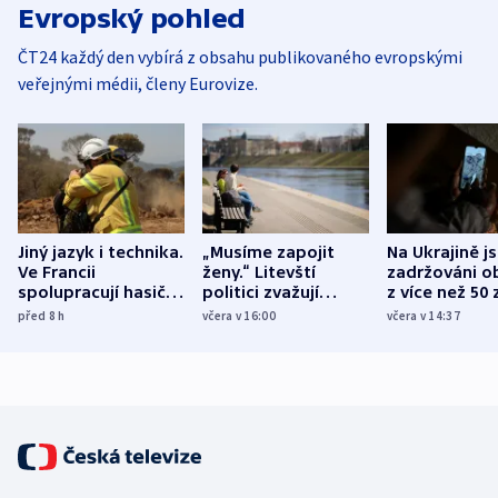
Evropský pohled
ČT24 každý den vybírá z obsahu publikovaného evropskými
veřejnými médii, členy Eurovize.
Jiný jazyk i technika.
„Musíme zapojit
Na Ukrajině j
Ve Francii
ženy.“ Litevští
zadržováni o
spolupracují hasiči z
politici zvažují
z více než 50 
různých zemí
dohodu o
Bojovali na s
před 8
h
včera v 16:00
včera v 14:37
demografii
Ruska