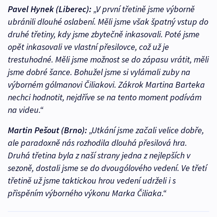
Pavel Hynek (Liberec):
„V první třetině jsme výborně
ubránili dlouhé oslabení. Měli jsme však špatný vstup do
druhé třetiny, kdy jsme zbytečně inkasovali. Poté jsme
opět inkasovali ve vlastní přesilovce, což už je
trestuhodné. Měli jsme možnost se do zápasu vrátit, měli
jsme dobré šance. Bohužel jsme si vylámali zuby na
výborném gólmanovi Čiliakovi. Zákrok Martina Barteka
nechci hodnotit, nejdříve se na tento moment podívám
na videu.“
Martin Pešout (Brno):
„Utkání jsme začali velice dobře,
ale paradoxně nás rozhodila dlouhá přesilová hra.
Druhá třetina byla z naší strany jedna z nejlepších v
sezoně, dostali jsme se do dvougólového vedení. Ve třetí
třetině už jsme taktickou hrou vedení udrželi i s
přispěním výborného výkonu Marka Čiliaka.“