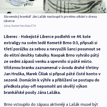
Slovenský brankář Ján Lašák nastoupil k prvnímu utkání v dresu
Liberce
Zdroj:
Radek Petrášek/ČTK
Liberec - Hokejisté Liberce podlehli ve 44. kole
extraligy na svém ledě Kometě Brno 0:3, připsali si
třetí porážku za sebou a nevyužili šanci posunout se
do elitní desítky tabulky. Naopak Brno vyhrálo pátý
ze sedmi zápasů venku a upevnilo si páté místo.
Vítěznou branku zaznamenal v úvodu druhé třetiny
Jan Hruška, Marek Čiliak si připsal páté čisté konto v
sezoně. Domácím k výhře a přiblížení se postupu do
předkola play-off nepomohl ani skvělý výkon
brankářské posily Jána Lašáka.
Brno vstoupilo do zápasu aktivněji a Lašák musel být