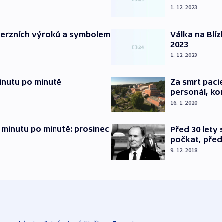
1. 12. 2023
verzních výroků a symbolem
Válka na Blí
2023
1. 12. 2023
inutu po minutě
Za smrt paci
personál, kon
16. 1. 2020
 minutu po minutě: prosinec
Před 30 lety
počkat, před
9. 12. 2018