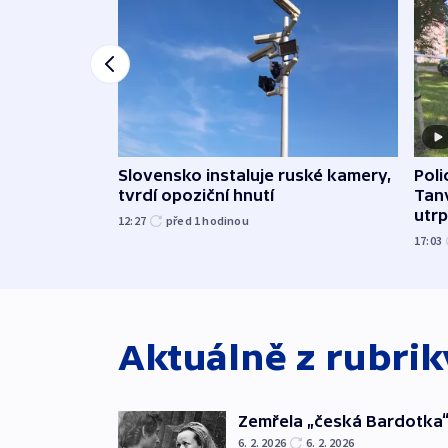
Slovensko instaluje ruské kamery,
Poli
tvrdí opoziční hnutí
Tanv
utrpě
12:27
před 1
hodinou
17:03
Aktuálně z rubri
Zemřela „česká Bardotka“
6. 2. 2026
6. 2. 2026