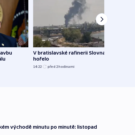
tavbu
V bratislavské rafinerii Slovnaft
Ukra
álu
hořelo
Wildb
Char
14:22
před 2
hodinami
09:02
zkém východě minutu po minutě: listopad