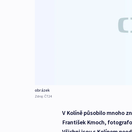
obrázek
Zdroj:
ČT24
V Kolíně působilo mnoho z
František Kmoch, fotografo
Všichni jsou s Kolínem neodm