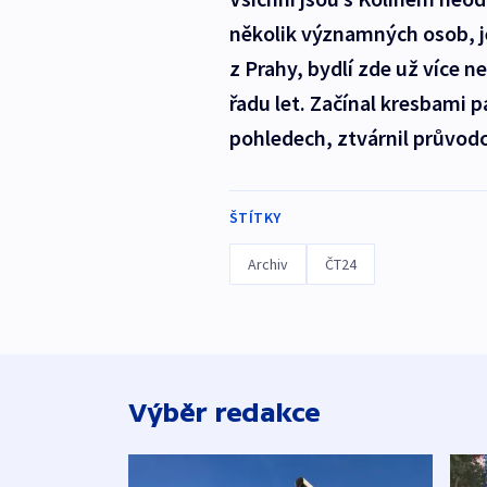
několik významných osob, je
z Prahy, bydlí zde už více n
řadu let. Začínal kresbami 
pohledech, ztvárnil průvod
ŠTÍTKY
Archiv
ČT24
Výběr redakce