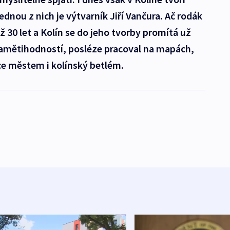
dnou z nich je výtvarník Jiří Vančura. Ač rodák
ež 30 let a Kolín se do jeho tvorby promítá už
pamětihodností, posléze pracoval na mapách,
ce městem i kolínský betlém.