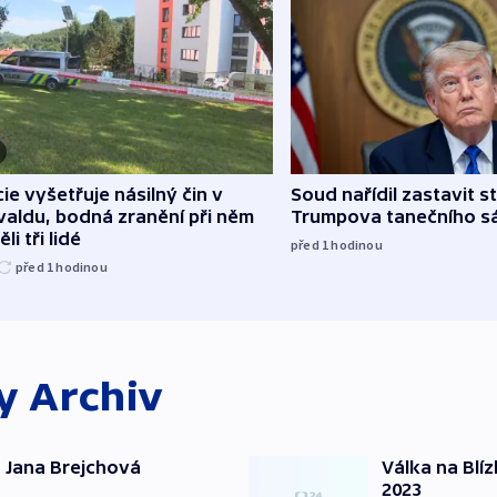
cie vyšetřuje násilný čin v
Soud nařídil zastavit s
aldu, bodná zranění při něm
Trumpova tanečního s
li tři lidé
před 1
hodinou
před 1
hodinou
ky
Archiv
 Jana Brejchová
Válka na Blí
2023