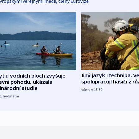
vropskými veřejnými médii, členy Eurovize.
Jiný jazyk i technika. Ve
t u vodních ploch zvyšuje
spolupracují hasiči z r
evní pohodu, ukázala
inárodní studie
včera v 15:30
11
hodinami