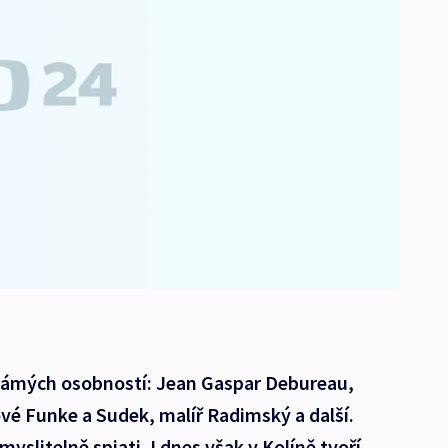
námých osobností: Jean Gaspar Debureau,
vé Funke a Sudek, malíř Radimský a další.
yslitelně spjati. I dnes však v Kolíně tvoří