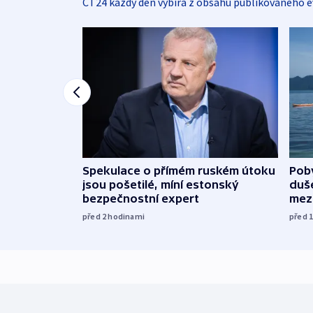
ČT24 každý den vybírá z obsahu publikovaného e
Spekulace o přímém ruském útoku
Poby
jsou pošetilé, míní estonský
duš
bezpečnostní expert
mez
před 2
hodinami
před 