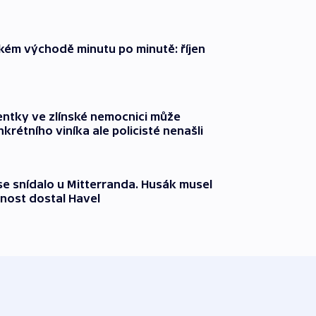
zkém východě minutu po minutě: říjen
entky ve zlínské nemocnici může
krétního viníka ale policisté nenašli
 se snídalo u Mitterranda. Husák musel
nost dostal Havel