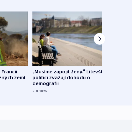
 Francii
„Musíme zapojit ženy.“ Litevští
Na Uk
ůzných zemí
politici zvažují dohodu o
občan
demografii
na s
5. 8. 2026
5. 8. 20