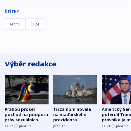
ŠTÍTKY
Archiv
ČT24
Výběr redakce
Prahou prošel
Tisza nominovala
Americký Sen
pochod na podporu
na maďarského
potvrdil Tru
práv sexuálních
prezidenta
právníka jako
menšin
bývalého šéfa
ministra
12:02
před 1
h
před 1
h
12:53
před 2
h
nejvyššího soudu
spravedlnost