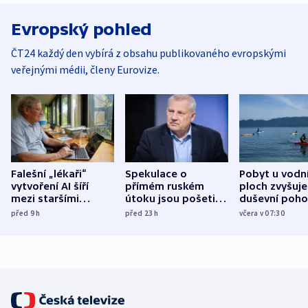
Evropský pohled
ČT24 každý den vybírá z obsahu publikovaného evropskými
veřejnými médii, členy Eurovize.
Falešní „lékaři“
Spekulace o
Pobyt u vodn
vytvoření AI šíří
přímém ruském
ploch zvyšuje
mezi staršími
útoku jsou pošetilé,
duševní poho
Poláky nebezpečné
míní estonský
ukázala
před 9
h
před 23
h
včera v 07:30
zdravotní rady
bezpečnostní
mezinárodní 
expert