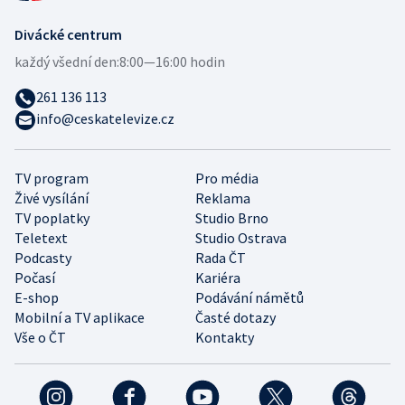
Divácké centrum
každý všední den:
8:00—16:00 hodin
261 136 113
info@ceskatelevize.cz
TV program
Pro média
Živé vysílání
Reklama
TV poplatky
Studio Brno
Teletext
Studio Ostrava
Podcasty
Rada ČT
Počasí
Kariéra
E-shop
Podávání námětů
Mobilní a TV aplikace
Časté dotazy
Vše o ČT
Kontakty