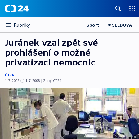
Sport
SLEDOVAT
Rubriky
Juránek vzal zpět své
prohlášení o možné
privatizaci nemocnic
ČT24
1. 7. 2008
1. 7. 2008
|
Zdroj:
ČT24