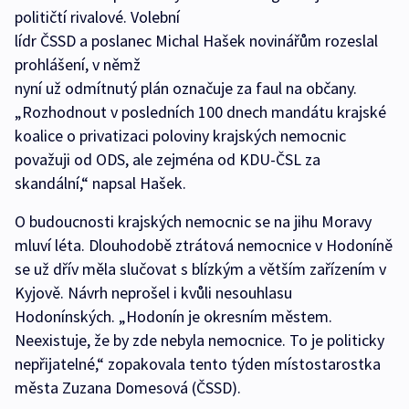
političtí rivalové. Volební
lídr ČSSD a poslanec Michal Hašek novinářům rozeslal
prohlášení, v němž
nyní už odmítnutý plán označuje za faul na občany.
„Rozhodnout v posledních 100 dnech mandátu krajské
koalice o privatizaci poloviny krajských nemocnic
považuji od ODS, ale zejména od KDU-ČSL za
skandální,“ napsal Hašek.
O budoucnosti krajských nemocnic se na jihu Moravy
mluví léta. Dlouhodobě ztrátová nemocnice v Hodoníně
se už dřív měla slučovat s blízkým a větším zařízením v
Kyjově. Návrh neprošel i kvůli nesouhlasu
Hodonínských. „Hodonín je okresním městem.
Neexistuje, že by zde nebyla nemocnice. To je politicky
nepřijatelné,“ zopakovala tento týden místostarostka
města Zuzana Domesová (ČSSD).