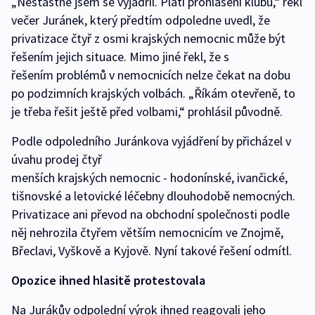
„Nešťastně jsem se vyjádřil. Platí prohlášení klubu,“ řekl
večer Juránek, který předtím odpoledne uvedl, že
privatizace čtyř z osmi krajských nemocnic může být
řešením jejich situace. Mimo jiné řekl, že s
řešením problémů v nemocnicích nelze čekat na dobu
po podzimních krajských volbách. „Říkám otevřeně, to
je třeba řešit ještě před volbami,“ prohlásil původně.
Podle odpoledního Juránkova vyjádření by přicházel v
úvahu prodej čtyř
menších krajských nemocnic - hodonínské, ivančické,
tišnovské a letovické léčebny dlouhodobě nemocných.
Privatizace ani převod na obchodní společnosti podle
něj nehrozila čtyřem větším nemocnicím ve Znojmě,
Břeclavi, Vyškově a Kyjově. Nyní takové řešení odmítl.
Opozice ihned hlasitě protestovala
Na Jurákův odpolední výrok ihned reagovali jeho