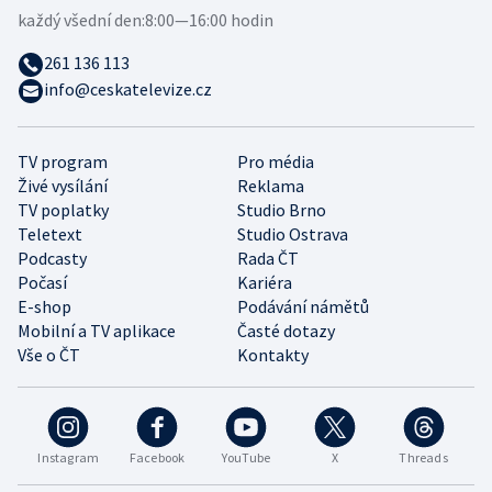
každý všední den:
8:00—16:00 hodin
261 136 113
info@ceskatelevize.cz
TV program
Pro média
Živé vysílání
Reklama
TV poplatky
Studio Brno
Teletext
Studio Ostrava
Podcasty
Rada ČT
Počasí
Kariéra
E-shop
Podávání námětů
Mobilní a TV aplikace
Časté dotazy
Vše o ČT
Kontakty
Instagram
Facebook
YouTube
X
Threads