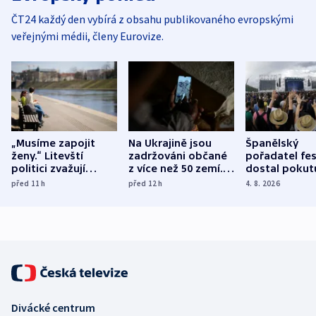
ČT24 každý den vybírá z obsahu publikovaného evropskými
veřejnými médii, členy Eurovize.
„Musíme zapojit
Na Ukrajině jsou
Španělský
ženy.“ Litevští
zadržováni občané
pořadatel fes
politici zvažují
z více než 50 zemí.
dostal pokut
dohodu o
Bojovali na straně
nekalé prakti
před 11
h
před 12
h
4. 8. 2026
demografii
Ruska
Divácké centrum