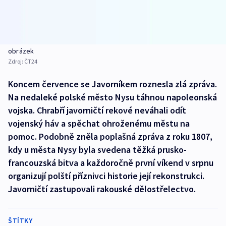
obrázek
Zdroj:
ČT24
Koncem července se Javorníkem roznesla zlá zpráva.
Na nedaleké polské město Nysu táhnou napoleonská
vojska. Chrabří javorničtí rekové neváhali odít
vojenský háv a spěchat ohroženému městu na
pomoc. Podobně zněla poplašná zpráva z roku 1807,
kdy u města Nysy byla svedena těžká prusko-
francouzská bitva a každoročně první víkend v srpnu
organizují polští příznivci historie její rekonstrukci.
Javorničtí zastupovali rakouské dělostřelectvo.
ŠTÍTKY