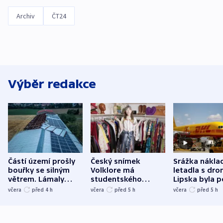
Archiv
ČT24
Výběr redakce
Částí území prošly
Český snímek
Srážka nákla
bouřky se silným
Volklore má
letadla s dr
větrem. Lámaly
studentského
Lipska byla p
stromy a poničily
Oscara, zabojuje o
německého mi
včera
před 4
h
včera
před 5
h
včera
před 5
h
střechu
cenu za krátký film
hybridní útok