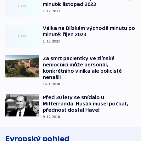
minutě: listopad 2023
1. 12. 2023
Válka na Blízkém východě minutu po
minutě: říjen 2023
1. 12. 2023
Za smrt pacientky ve zlínské
nemocnici může personál,
konkrétního viníka ale policisté
nenašli
16. 1. 2020
Před 30 lety se snídalo u
Mitterranda. Husák musel počkat,
přednost dostal Havel
9. 12. 2018
Evropský pohled