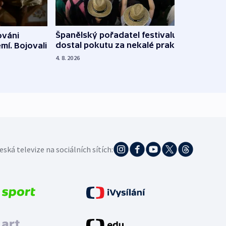
Španělský pořadatel festivalu
ováni
Lesn
dostal pokutu za nekalé praktiky
mí. Bojovali
dopa
zdrav
4. 8. 2026
4. 8. 20
eská televize na sociálních sítích: