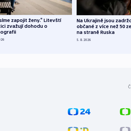
íme zapojit ženy.“ Litevští
Na Ukrajině jsou zadrž
tici zvažují dohodu o
občané z více než 50 ze
ografii
na straně Ruska
026
5. 8. 2026
Č