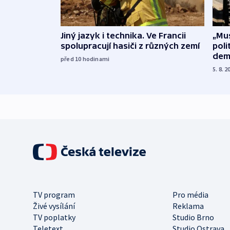
Jiný jazyk i technika. Ve Francii
„Mus
spolupracují hasiči z různých zemí
poli
dem
před 10
hodinami
5. 8. 2
TV program
Pro média
Živé vysílání
Reklama
TV poplatky
Studio Brno
Teletext
Studio Ostrava