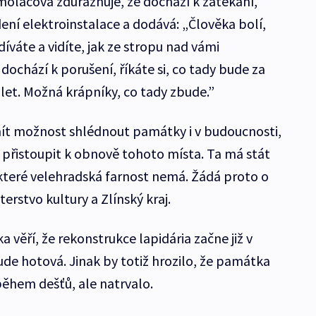
oláčová zdůrazňuje, že dochází k zatékání,
ení elektroinstalace a dodává: „Člověka bolí,
adíváte a vidíte, jak ze stropu nad vámi
ochází k porušení, říkáte si, co tady bude za
let. Možná krápníky, co tady zbude.”
mít možnost shlédnout památky i v budoucnosti,
 přistoupit k obnově tohoto místa. Ta má stát
 které velehradská farnost nemá. Žádá proto o
erstvo kultury a Zlínský kraj.
 věří, že rekonstrukce lapidária začne již v
ude hotová. Jinak by totiž hrozilo, že památka
ěhem dešťů, ale natrvalo.