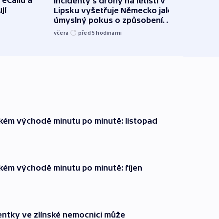
 eCallu a
Incidenty s drony na letišti v
Klima
jí
Lipsku vyšetřuje Německo jako
podn
úmyslný pokus o způsobení
i sví
exploze
včera
před 5
hodinami
včera
zkém východě minutu po minutě: listopad
zkém východě minutu po minutě: říjen
entky ve zlínské nemocnici může