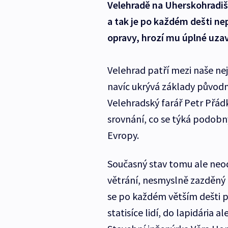
Velehradě na Uherskohradiš
a tak je po každém dešti ne
opravy, hrozí mu úplné uzav
Velehrad patří mezi naše ne
navíc ukrývá základy původ
Velehradský farář Petr Přá
srovnání, co se týká podobný
Evropy.
Současný stav tomu ale neo
větrání, nesmyslně zazděný 
se po každém větším dešti p
statisíce lidí, do lapidári