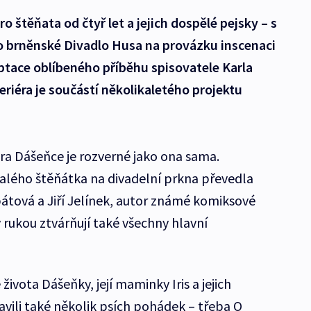
 štěňata od čtyř let a jejich dospělé pejsky – s
 brněnské Divadlo Husa na provázku inscenaci
ptace oblíbeného příběhu spisovatele Karla
eriéra je součástí několikaletého projektu
éra Dášeňce je rozverné jako ona sama.
alého štěňátka na divadelní prkna převedla
átová a Jiří Jelínek, autor známé komiksové
 rukou ztvárňují také všechny hlavní
 života Dášeňky, její maminky Iris a jejich
ravili také několik psích pohádek – třeba O