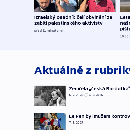
Izraelský osadník čelí obvinění ze
Leta
zabití palestinského aktivisty
naše
píší
před 11
minutami
10:56
Aktuálně z rubri
Zemřela „česká Bardotka“
6. 2. 2026
6. 2. 2026
Le Pen byl mužem kontro
7. 1. 2025