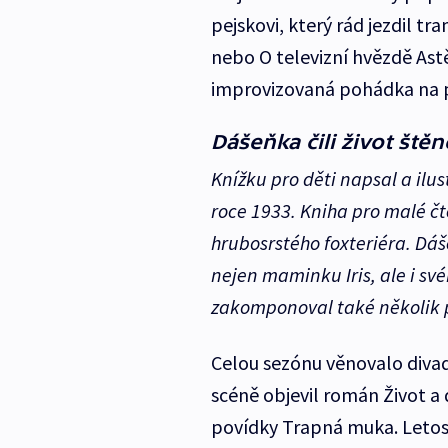
pejskovi, který rád jezdil tr
nebo O televizní hvězdě Ast
improvizovaná pohádka na p
Dášeňka čili život štěn
Knížku pro děti napsal a ilu
roce 1933. Kniha pro malé čt
hrubosrstého foxteriéra. Dáš
nejen maminku Iris, ale i sv
zakomponoval také několik 
Celou sezónu věnovalo divad
scéně objevil román Život a
povídky Trapná muka. Letos 