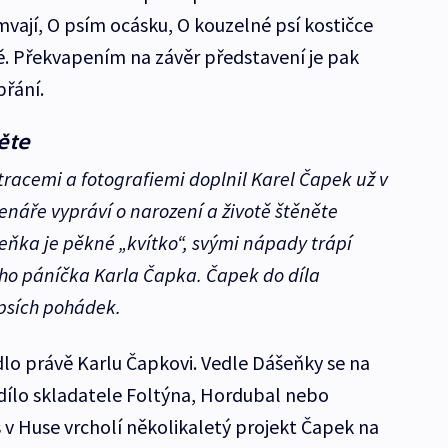
amvají, O psím ocásku, O kouzelné psí kostičce
ě. Překvapením na závěr představení je pak
řání.
ěte
stracemi a fotografiemi doplnil Karel Čapek už v
enáře vypráví o narození a životě štěněte
eňka je pěkné „kvítko“, svými nápady trápí
ého páníčka Karla Čapka. Čapek do díla
psích pohádek.
lo právě Karlu Čapkovi. Vedle Dášeňky se na
 dílo skladatele Foltýna, Hordubal nebo
v Huse vrcholí několikaletý projekt Čapek na