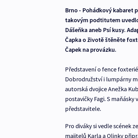
Brno - Pohádkový kabaret pro
takovým podtitutem uvedlo
Dášeňka aneb Psí kusy. Ada
Čapka o životě štěněte foxt
Čapek na provázku.
Představení o fence foxteri
Dobrodružství i lumpárny m
autorská dvojice Anežka Kub
postavičky Fagi. S maňásky v
představitele.
Pro diváky si vedle scének ze
majitelů Karla a Olinky přip