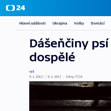
Hlavní události
Ukrajina
Volby
Domácí
Dášeňčiny psí 
dospělé
raš
9. 2. 2013
9. 2. 2013
|
Zdroj:
ČT24