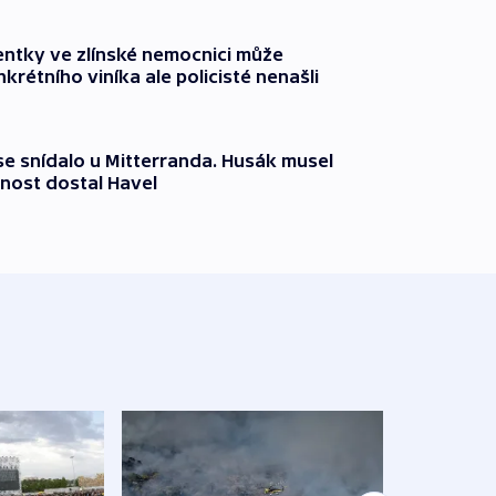
entky ve zlínské nemocnici může
krétního viníka ale policisté nenašli
 se snídalo u Mitterranda. Husák musel
nost dostal Havel