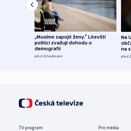
„Musíme zapojit ženy.“ Litevští
Na U
politici zvažují dohodu o
obča
demografii
na 
před 22
hodinami
před 
TV program
Pro média