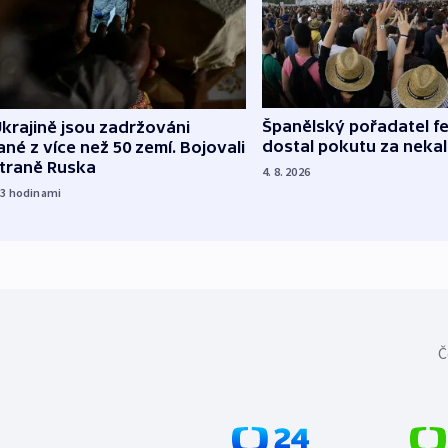
Španělský pořadatel fe
krajině jsou zadržováni
dostal pokutu za nekal
né z více než 50 zemí. Bojovali
straně Ruska
4. 8. 2026
23
hodinami
Č