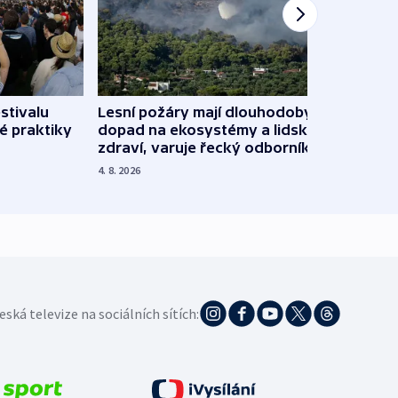
stivalu
Lesní požáry mají dlouhodobý
Ukraj
é praktiky
dopad na ekosystémy a lidské
Franc
zdraví, varuje řecký odborník
požá
4. 8. 2026
3. 8. 20
eská televize na sociálních sítích: