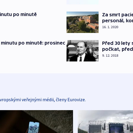
inutu po minutě
Za smrt paci
personál, kon
16. 1. 2020
 minutu po minutě: prosinec
Před 30 lety
počkat, před
9. 12. 2018
vropskými veřejnými médii, členy Eurovize.