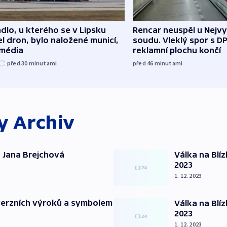
dlo, u kterého se v Lipsku
Rencar neuspěl u Nejv
l dron, bylo naložené municí,
soudu. Vleklý spor s D
 média
reklamní plochu končí
před 30
minutami
před 46
minutami
ky
Archiv
 Jana Brejchová
Válka na Blí
2023
1. 12. 2023
verzních výroků a symbolem
Válka na Blí
2023
1. 12. 2023