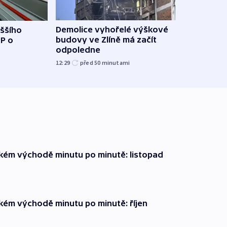
Demolice vyhořelé výškové
yššího
Povod
budovy ve Zlíně má začít
PP o
od z
odpoledne
přes 
12:29
před 50
minutami
před 1
zkém východě minutu po minutě: listopad
zkém východě minutu po minutě: říjen