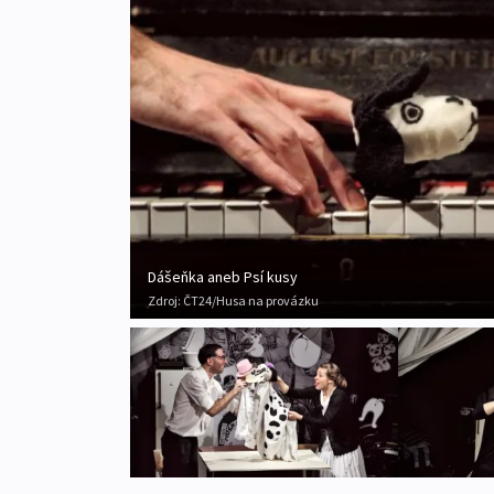
Dášeňka aneb Psí kusy
Zdroj:
ČT24/Husa na provázku