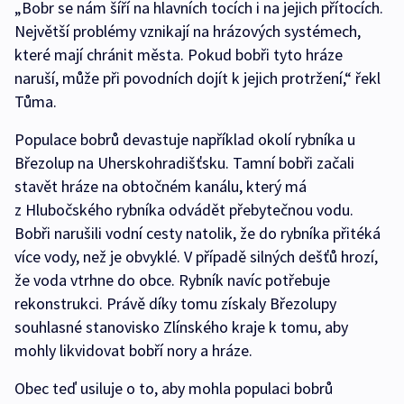
„Bobr se nám šíří na hlavních tocích i na jejich přítocích.
Největší problémy vznikají na hrázových systémech,
které mají chránit města. Pokud bobři tyto hráze
naruší, může při povodních dojít k jejich protržení,“ řekl
Tůma.
Populace bobrů devastuje například okolí rybníka u
Březolup na Uherskohradišťsku. Tamní bobři začali
stavět hráze na obtočném kanálu, který má
z Hlubočského rybníka odvádět přebytečnou vodu.
Bobři narušili vodní cesty natolik, že do rybníka přitéká
více vody, než je obvyklé. V případě silných dešťů hrozí,
že voda vtrhne do obce. Rybník navíc potřebuje
rekonstrukci. Právě díky tomu získaly Březolupy
souhlasné stanovisko Zlínského kraje k tomu, aby
mohly likvidovat bobří nory a hráze.
Obec teď usiluje o to, aby mohla populaci bobrů