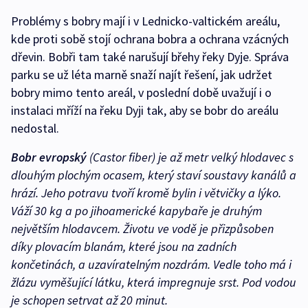
Problémy s bobry mají i v Lednicko-valtickém areálu,
kde proti sobě stojí ochrana bobra a ochrana vzácných
dřevin. Bobři tam také narušují břehy řeky Dyje. Správa
parku se už léta marně snaží najít řešení, jak udržet
bobry mimo tento areál, v poslední době uvažují i o
instalaci mříží na řeku Dyji tak, aby se bobr do areálu
nedostal.
Bobr evropský
(Castor fiber) je až metr velký hlodavec s
dlouhým plochým ocasem, který staví soustavy kanálů a
hrází. Jeho potravu tvoří kromě bylin i větvičky a lýko.
Váží 30 kg a po jihoamerické kapybaře je druhým
největším hlodavcem. Životu ve vodě je přizpůsoben
díky plovacím blanám, které jsou na zadních
končetinách, a uzavíratelným nozdrám. Vedle toho má i
žlázu vyměšující látku, která impregnuje srst. Pod vodou
je schopen setrvat až 20 minut.