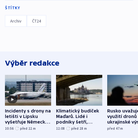
ŠTÍTKY
Archiv
ČT24
Výběr redakce
Incidenty s drony na
Klimatický budíček
Rusko uvažuj
letišti v Lipsku
Maďarů. Lidé i
využití dronů
vyšetřuje Německo
podniky šetří,
ukrajinské vý
jako úmyslný pokus
omezuje se doprava
útokům v Pob
10:56
před 22
m
12:08
před 28
m
před 47
m
o způsobení
i svícení
tvrdí Litva