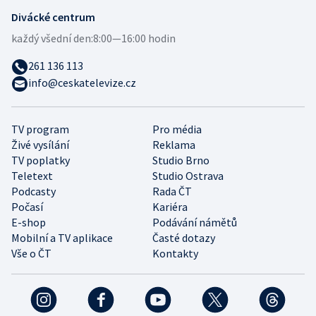
Divácké centrum
každý všední den:
8:00—16:00 hodin
261 136 113
info@ceskatelevize.cz
TV program
Pro média
Živé vysílání
Reklama
TV poplatky
Studio Brno
Teletext
Studio Ostrava
Podcasty
Rada ČT
Počasí
Kariéra
E-shop
Podávání námětů
Mobilní a TV aplikace
Časté dotazy
Vše o ČT
Kontakty