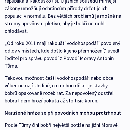
republika a Rakousko liší. U jižních sousedů mírnější
zákony umožňují ochráncům přírody držet jejich
populaci v normálu. Bez větších problémů je možné na
stromy upevňovat pletivo, aby je bobři nemohli
ohlodávat.
„Od roku 2011 mají rakouští vodohospodáří povolený
odlov v místech, kde došlo k jeho přemnožení,“ uvedl
ředitel pro správu povodí z Povodí Moravy Antonín
Tůma.
Takovou možnost čeští vodohospodáři nebo obce
vůbec nemají. Jediné, co mohou dělat, je stavby
bobrů opakovaně rozebírat. Za nepovolený odstřel
bobra lidem hrozí pokuta až sto tisíc korun.
Narušené hráze se při povodních mohou protrhnout
Podle Tůmy činí bobři největší potíže na jižní Moravě.