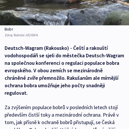
Bobr
Zdroj:
Bohdal Jiří/ISIFA
Deutsch-Wagram (Rakousko) - Čeští a rakouští
vodohospodáři se sjeli do městečka Deutsch-Wagram
na společnou konferenci o regulaci populace bobra
evropského. V obou zemích se mezinárodně
chráněné zvíře přemnožilo. Rakušanům ale mírnější
ochrana bobra umožňuje jeho počty snadněji
regulovat.
Za zvýšením populace bobrů v posledních letech stojí
především čistší toky a mezinárodní ochrana. Právě v
tom, jak přísně k ochraně bobrů přistupují, se Česká