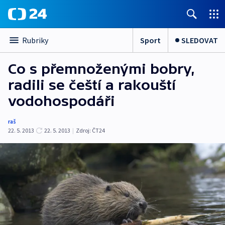
Sport
SLEDOVAT
Rubriky
Co s přemnoženými bobry,
radili se čeští a rakouští
vodohospodáři
raš
22. 5. 2013
22. 5. 2013
|
Zdroj:
ČT24