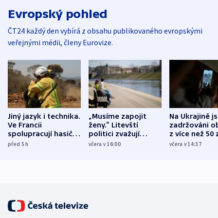
Evropský pohled
ČT24 každý den vybírá z obsahu publikovaného evropskými
veřejnými médii, členy Eurovize.
Jiný jazyk i technika.
„Musíme zapojit
Na Ukrajině j
Ve Francii
ženy.“ Litevští
zadržováni o
spolupracují hasiči z
politici zvažují
z více než 50 
různých zemí
dohodu o
Bojovali na s
před 5
h
včera v 16:00
včera v 14:37
demografii
Ruska