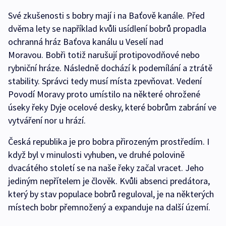
Své zkušenosti s bobry mají i na Baťově kanále. Před
dvěma lety se například kvůli usídlení bobrů propadla
ochranná hráz Baťova kanálu u Veselí nad
Moravou. Bobři totiž narušují protipovodňové nebo
rybniční hráze. Následně dochází k podemílání a ztrátě
stability. Správci tedy musí místa zpevňovat. Vedení
Povodí Moravy proto umístilo na některé ohrožené
úseky řeky Dyje ocelové desky, které bobrům zabrání ve
vytváření nor u hrází.
Česká republika je pro bobra přirozeným prostředím. I
když byl v minulosti vyhuben, ve druhé polovině
dvacátého století se na naše řeky začal vracet. Jeho
jediným nepřítelem je člověk. Kvůli absenci predátora,
který by stav populace bobrů reguloval, je na některých
místech bobr přemnožený a expanduje na další území.