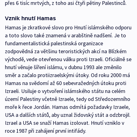
přes 6 tisíc mrtvých, z toho asi čtyři pětiny Palestinců.
Vznik hnutí Hamas
Hamas je zkratkové slovo pro Hnutí islámského odporu
a toto slovo také znamená v arabštině nadšení. Je to
fundamentalistická palestinská organizace
zodpovědná za většinu teroristických akcí na Blízkém
východě, vede otevřenou válku proti Izraeli. Oficiálně se
hnutí věnuje šíření islámu, v dubnu 1993 ale změnilo
směr a začalo protiizraelskými útoky. Od roku 2000 má
Hamas na svědomí až 60 sebevražedných útoku proti
Izraeli. Usiluje o vytvoření islámského státu na celém
území Palestiny včetně Izraele, tedy od Středozemního
moře k řece Jordán. Hamas odmítá požadavky Izraele,
USA a dalších států, aby uznal židovský stát a odzbrojil.
Izrael a USA se snaží Hamas izolovat. Hnutí vzniklo v
roce 1987 při zahájení první intifády.