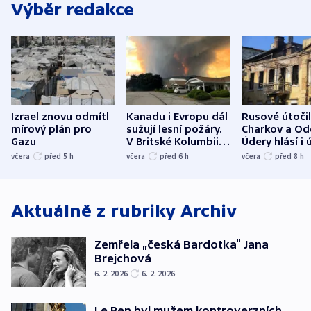
Výběr redakce
Izrael znovu odmítl
Kanadu i Evropu dál
Rusové útočil
mírový plán pro
sužují lesní požáry.
Charkov a Od
Gazu
V Britské Kolumbii
Údery hlásí i 
evakuovali tisíce lidí
Bělgorodu
včera
před 5
h
včera
před 6
h
včera
před 8
h
Aktuálně z rubriky
Archiv
Zemřela „česká Bardotka“ Jana
Brejchová
6. 2. 2026
6. 2. 2026
Le Pen byl mužem kontroverzních