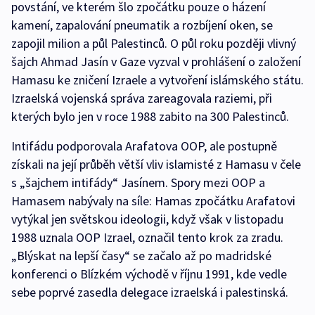
povstání, ve kterém šlo zpočátku pouze o házení
kamení, zapalování pneumatik a rozbíjení oken, se
zapojil milion a půl Palestinců. O půl roku později vlivný
šajch Ahmad Jasín v Gaze vyzval v prohlášení o založení
Hamasu ke zničení Izraele a vytvoření islámského státu.
Izraelská vojenská správa zareagovala raziemi, při
kterých bylo jen v roce 1988 zabito na 300 Palestinců.
Intifádu podporovala Arafatova OOP, ale postupně
získali na její průběh větší vliv islamisté z Hamasu v čele
s „šajchem intifády“ Jasínem. Spory mezi OOP a
Hamasem nabývaly na síle: Hamas zpočátku Arafatovi
vytýkal jen světskou ideologii, když však v listopadu
1988 uznala OOP Izrael, označil tento krok za zradu.
„Blýskat na lepší časy“ se začalo až po madridské
konferenci o Blízkém východě v říjnu 1991, kde vedle
sebe poprvé zasedla delegace izraelská i palestinská.