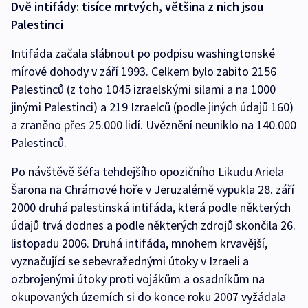
Dvě intifády: tisíce mrtvých, většina z nich jsou
Palestinci
Intifáda začala slábnout po podpisu washingtonské
mírové dohody v září 1993. Celkem bylo zabito 2156
Palestinců (z toho 1045 izraelskými silami a na 1000
jinými Palestinci) a 219 Izraelců (podle jiných údajů 160)
a zraněno přes 25.000 lidí. Uvěznění neuniklo na 140.000
Palestinců.
Po návštěvě šéfa tehdejšího opozičního Likudu Ariela
Šarona na Chrámové hoře v Jeruzalémě vypukla 28. září
2000 druhá palestinská intifáda, která podle některých
údajů trvá dodnes a podle některých zdrojů skončila 26.
listopadu 2006. Druhá intifáda, mnohem krvavější,
vyznačující se sebevražednými útoky v Izraeli a
ozbrojenými útoky proti vojákům a osadníkům na
okupovaných územích si do konce roku 2007 vyžádala