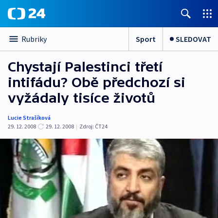
Sport
SLEDOVAT
Rubriky
Chystají Palestinci třetí
intifádu? Obě předchozí si
vyžádaly tisíce životů
Lucie Strašíková
29. 12. 2008
29. 12. 2008
|
Zdroj:
ČT24