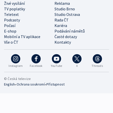
Živé vysílání
Reklama
TV poplatky
Studio Brno
Teletext
Studio Ostrava
Podcasty
Rada ČT
Počasí
Kariéra
E-shop
Podávání námětů
Mobilní a TV aplikace
Časté dotazy
Vše o ČT
Kontakty
Instagram
Facebook
YouTube
X
Threads
© Česká televize
•
•
English
Ochrana soukromí
Přístupnost