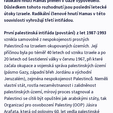
radikální hnutí Hamas příměří v Gaze vypovědělo.
Důsledkem tohoto rozhodnutí jsou poslední letecké
útoky Izraele. Radikální členové hnutí Hamas v této
souvislosti vyhrožují třetí intifádou.
První palestinská intifáda (povstání) z let 1987-1993
vznikla samovolně z nespokojenosti prostých
Palestinců na Izraelem okupovaných územích. Její
příčinou byla po téměř 40 letech od vzniku Izraele a po
20 letech od šestidenní války v červnu 1967, při které
začala okupace a vojenská správa palestinských území
(pásmo Gazy, západní břeh Jordánu a východní
Jeruzalém), zejména nespokojenost Palestinců. Neměli
vlastní stát, rostla nezaměstnanost i zalidněnost
palestinských území, mírový proces stagnoval a
Palestinci se cítili být opuštěni jak arabskými státy, tak
Organizací pro osvobození Palestiny (OOP) Jásira
Arafata, která od poloviny 60. let vedla palestinské