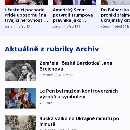
Účastníci pochodu
Americký Senát
Do Bulharska
Pride upozorňují na
potvrdil Trumpova
pronikl zřejm
trvající nerovnosti i
právníka jako
ukrajinský dr
společenskou
ministra
explodoval k
včera
před 13
h
včera
před 13
h
včera
před 14
h
atmosféru
spravedlnosti
od plynovod
Aktuálně z rubriky
Archiv
Zemřela „česká Bardotka“ Jana
Brejchová
6. 2. 2026
6. 2. 2026
Le Pen byl mužem kontroverzních
výroků a symbolem
7. 1. 2025
Ruská válka na Ukrajině minutu po
minutě