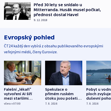
Před 30 lety se snídalo u
Mitterranda. Husák musel počkat,
přednost dostal Havel
9. 12. 2018
Evropský pohled
ČT24 každý den vybírá z obsahu publikovaného evropskými
veřejnými médii, členy Eurovize.
Falešní „lékaři“
Spekulace o
Pobyt u vodn
vytvoření AI šíří
přímém ruském
ploch zvyšuje
mezi staršími
útoku jsou pošetilé,
duševní poho
Poláky nebezpečné
míní estonský
ukázala
včera v 07:00
7. 8. 2026
7. 8. 2026
zdravotní rady
bezpečnostní
mezinárodní 