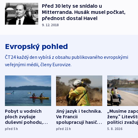
Před 30 lety se snídalo u
Mitterranda. Husák musel počkat,
přednost dostal Havel
9. 12. 2018
Evropský pohled
ČT24 každý den vybírá z obsahu publikovaného evropskými
veřejnými médii, členy Eurovize.
Pobyt u vodních
Jiný jazyk i technika.
„Musíme zapo
ploch zvyšuje
Ve Francii
ženy.“ Litevšt
duševní pohodu,
spolupracují hasiči z
politici zvažuj
ukázala
různých zemí
dohodu o
před 5
h
před 21
h
5. 8. 2026
mezinárodní studie
demografii