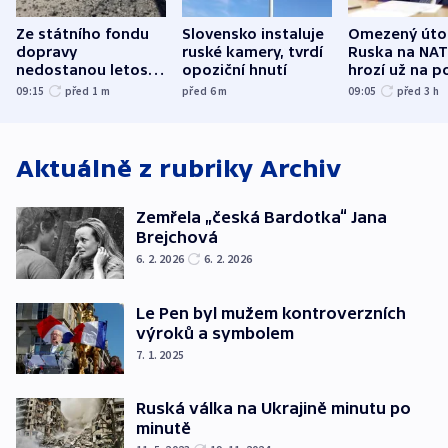
Ze státního fondu
Slovensko instaluje
Omezený úto
dopravy
ruské kamery, tvrdí
Ruska na NA
nedostanou letos
opoziční hnutí
hrozí už na p
kraje na silnice ani
varují tajné s
09:15
před 1
m
před 6
m
09:05
před 3
h
korunu, řekl Půta
USA
Aktuálně z rubriky
Archiv
Zemřela „česká Bardotka“ Jana
Brejchová
6. 2. 2026
6. 2. 2026
Le Pen byl mužem kontroverzních
výroků a symbolem
7. 1. 2025
Ruská válka na Ukrajině minutu po
minutě