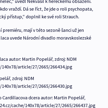
mělec,“ uvedl Nekvasil k hereckému obsazení.
do vraždí. Dá se říct, že jde o roli psychopata,
ký přístup,“ doplnil ke své roli Strauch.
ní premiéru, mají v této sezoně šanci už jen
dillaca uvede Národní divadlo moravskoslezské
llaca autor: Martin Popelář, zdroj: NDM
e/140x78/article/27/2665/266434.jpg
pelář, zdroj: NDM
e/140x78/article/27/2665/266430.jpg
o Cardillacova dcera autor: Martin Popelář,
t24.cz/cache/140x78/article/27/2665/266437.jpg