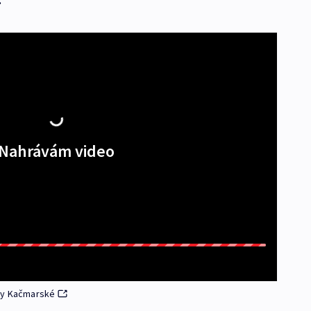
Nahrávám video
iny Kačmarské