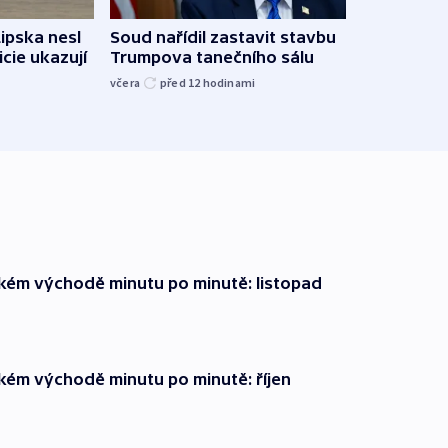
Lipska nesl
Soud nařídil zastavit stavbu
Žido
icie ukazují
Trumpova tanečního sálu
břehu
kriti
včera
před 12
hodinami
před 1
zkém východě minutu po minutě: listopad
zkém východě minutu po minutě: říjen