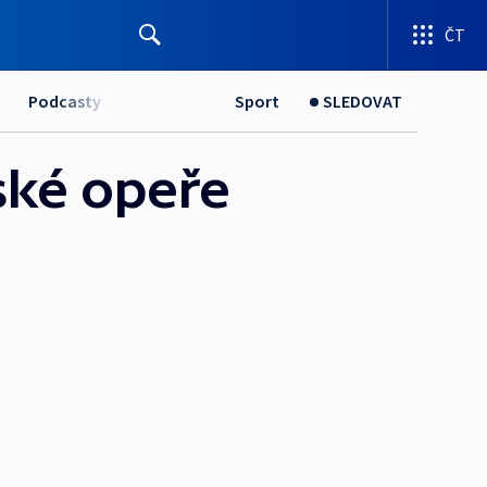
ČT
Podcasty
Sport
SLEDOVAT
vské opeře