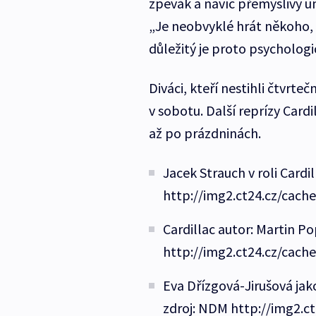
zpěvák a navíc přemýšlivý u
„Je neobvyklé hrát někoho, k
důležitý je proto psychologic
Diváci, kteří nestihli čtvrteč
v sobotu. Další reprízy Car
až po prázdninách.
Jacek Strauch v roli Cardi
http://img2.ct24.cz/cach
Cardillac autor: Martin Po
http://img2.ct24.cz/cach
Eva Dřízgová-Jirušová jak
zdroj: NDM http://img2.c