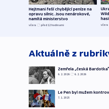
Ukra
Hejtmani řeší chybějící peníze na
Wild
opravu silnic. Jsou nenárokové,
hasi
namítá ministerstvo
včera
včera
před 12
hodinami
Aktuálně z rubri
Zemřela „česká Bardotka“
6. 2. 2026
6. 2. 2026
Le Pen byl mužem kontro
7. 1. 2025