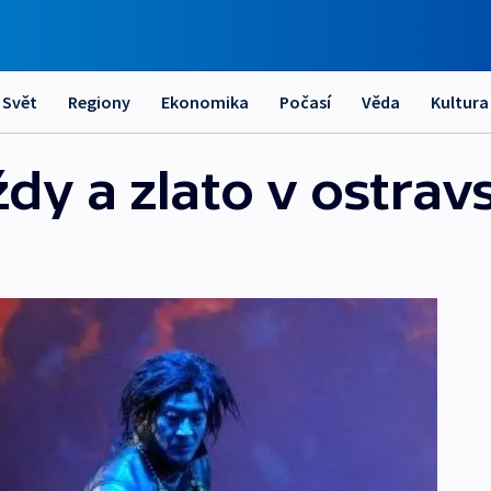
Svět
Regiony
Ekonomika
Počasí
Věda
Kultura
aždy a zlato v ostra