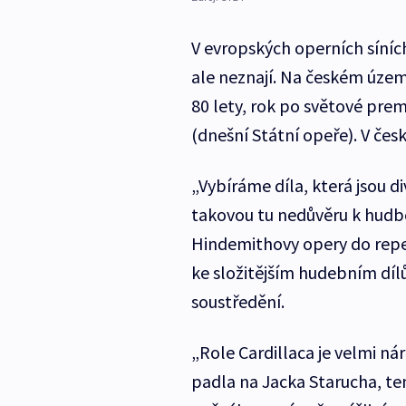
V evropských operních síních
ale neznají. Na českém územ
80 lety, rok po světové pre
(dnešní Státní opeře). V če
„Vybíráme díla, která jsou d
takovou tu nedůvěru k hudbě
Hindemithovy opery do repert
ke složitějším hudebním dí
soustředění.
„Role Cardillaca je velmi n
padla na Jacka Starucha, ten