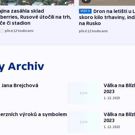
jina zasáhla sklad
Dron na letišti u 
VIDEO
berries, Rusové útočili na trh,
skoro kilo trhaviny, ind
če či stadion
na Rusko
před 12
hodinami
před 12
hodinami
ky
Archiv
 Jana Brejchová
Válka na Blí
2023
1. 12. 2023
verzních výroků a symbolem
Válka na Blí
2023
1. 12. 2023