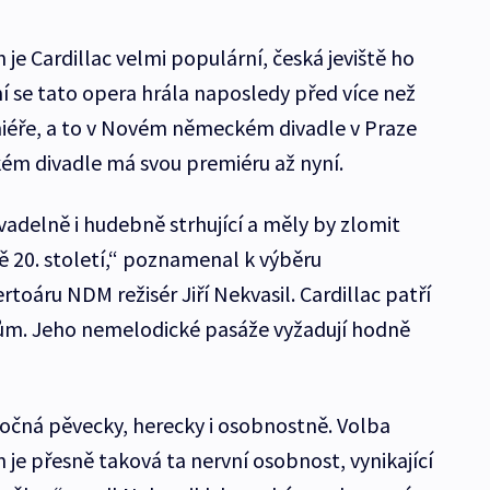
 je Cardillac velmi populární, česká jeviště ho
í se tato opera hrála naposledy před více než
miéře, a to v Novém německém divadle v Praze
ském divadle má svou premiéru až nyní.
ivadelně i hudebně strhující a měly by zlomit
 20. století,“ poznamenal k výběru
oáru NDM režisér Jiří Nekvasil. Cardillac patří
lům. Jeho nemelodické pasáže vyžadují hodně
áročná pěvecky, herecky i osobnostně. Volba
 je přesně taková ta nervní osobnost, vynikající