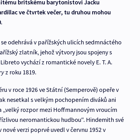
enitému britskému barytonistovi Jacku
rdillac ve čtvrtek večer, tu druhou mohou
.
 se odehrává v pařížských ulicích sedmnáctého
ařížský zlatník, jehož výtvory jsou spojeny s
Libreto vychází z romantické novely E. T. A.
ry
z roku 1819.
ru v roce 1926 ve Státní (Semperově) opeře v
šak nesetkal s velkým pochopením diváků ani
 na „velký rozpor mezi Hoffmannovým vroucím
ízlivou neromantickou hudbou“. Hindemith své
v nové verzi poprvé uvedl v červnu 1952 v
.