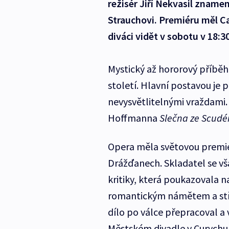
režisér Jiří Nekvasil znam
Strauchovi. Premiéru měl Ca
diváci vidět v sobotu v 18:30
Mystický až hororový příběh
století. Hlavní postavou je p
nevysvětlitelnými vraždami. 
Hoffmanna
Slečna ze Scudé
Opera měla světovou premié
Drážďanech. Skladatel se v
kritiky, která poukazovala
romantickým námětem a stř
dílo po válce přepracoval a 
Městském divadle v Curychu