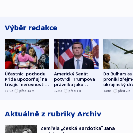
Výběr redakce
Účastníci pochodu
Americký Senát
Do Bulharska
Pride upozorňují na
potvrdil Trumpova
pronikl zřejm
trvající nerovnosti i
právníka jako
ukrajinský dr
společenskou
ministra
explodoval k
12:02
před 43
m
12:53
před 1
h
13:05
před 2
h
atmosféru
spravedlnosti
od plynovod
Aktuálně z rubriky
Archiv
Zemřela „česká Bardotka“ Jana