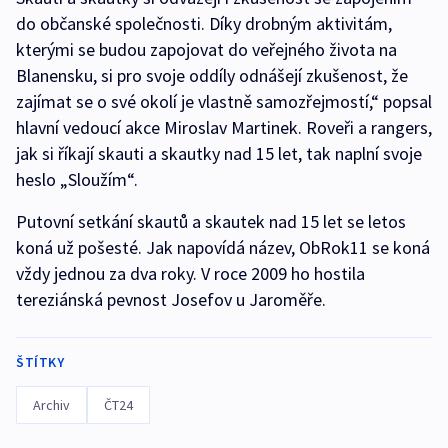
do občanské společnosti. Díky drobným aktivitám,
kterými se budou zapojovat do veřejného života na
Blanensku, si pro svoje oddíly odnášejí zkušenost, že
zajímat se o své okolí je vlastně samozřejmostí,“ popsal
hlavní vedoucí akce Miroslav Martinek. Roveři a rangers,
jak si říkají skauti a skautky nad 15 let, tak naplní svoje
heslo „Sloužím“.
Putovní setkání skautů a skautek nad 15 let se letos
koná už pošesté. Jak napovídá název, ObRok11 se koná
vždy jednou za dva roky. V roce 2009 ho hostila
tereziánská pevnost Josefov u Jaroměře.
ŠTÍTKY
Archiv
ČT24