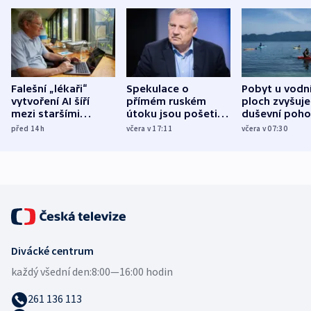
Falešní „lékaři“
Spekulace o
Pobyt u vodn
vytvoření AI šíří
přímém ruském
ploch zvyšuje
mezi staršími
útoku jsou pošetilé,
duševní poho
Poláky nebezpečné
míní estonský
ukázala
před 14
h
včera v 17:11
včera v 07:30
zdravotní rady
bezpečnostní
mezinárodní 
expert
Divácké centrum
každý všední den:
8:00—16:00 hodin
261 136 113