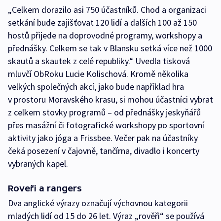
„Celkem dorazilo asi 750 účastníků. Chod a organizaci
setkání bude zajišťovat 120 lidí a dalších 100 až 150
hostů přijede na doprovodné programy, workshopy a
přednášky. Celkem se tak v Blansku setká více než 1000
skautů a skautek z celé republiky.“ Uvedla tisková
mluvčí ObRoku Lucie Kolischová. Kromě několika
velkých společných akcí, jako bude například hra
v prostoru Moravského krasu, si mohou účastníci vybrat
z celkem stovky programů – od přednášky jeskyňářů
přes masážní či fotografické workshopy po sportovní
aktivity jako jóga a Frissbee. Večer pak na účastníky
čeká posezení v čajovně, tančírna, divadlo i koncerty
vybraných kapel.
Roveři a rangers
Dva anglické výrazy označují výchovnou kategorii
mladých lidí od 15 do 26 let. Výraz „rověři“ se používá