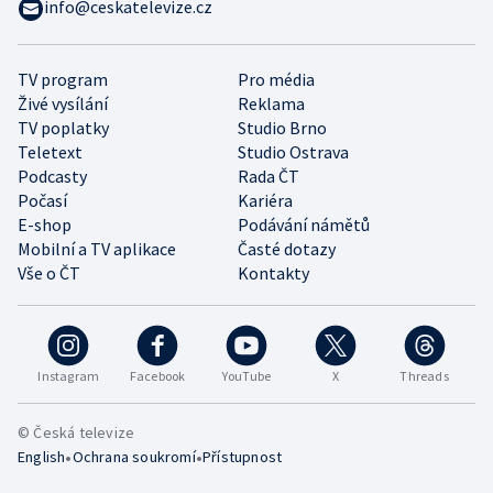
info@ceskatelevize.cz
TV program
Pro média
Živé vysílání
Reklama
TV poplatky
Studio Brno
Teletext
Studio Ostrava
Podcasty
Rada ČT
Počasí
Kariéra
E-shop
Podávání námětů
Mobilní a TV aplikace
Časté dotazy
Vše o ČT
Kontakty
Instagram
Facebook
YouTube
X
Threads
© Česká televize
•
•
English
Ochrana soukromí
Přístupnost