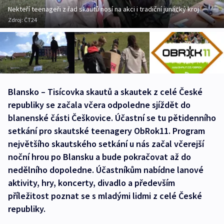
Nekteří teenageři z řad skautů nosí na akci i tradiční junácký kroj
Zdroj:
ČT24
Blansko – Tisícovka skautů a skautek z celé České
republiky se začala včera odpoledne sjíždět do
blanenské části Češkovice. Účastní se tu pětidenního
setkání pro skautské teenagery ObRok11. Program
největšího skautského setkání u nás začal včerejší
noční hrou po Blansku a bude pokračovat až do
nedělního dopoledne. Účastníkům nabídne lanové
aktivity, hry, koncerty, divadlo a především
příležitost poznat se s mladými lidmi z celé České
republiky.