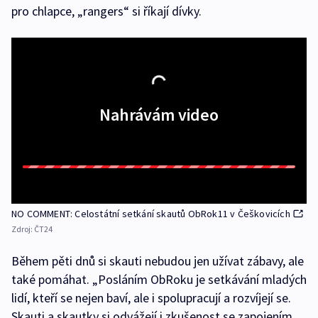
pro chlapce, „rangers“ si říkají dívky.
Nahrávám video
NO COMMENT: Celostátní setkání skautů ObRok11 v Češkovicích
Zdroj:
ČT24
Během pěti dnů si skauti nebudou jen užívat zábavy, ale
také pomáhat. „Posláním ObRoku je setkávání mladých
lidí, kteří se nejen baví, ale i spolupracují a rozvíjejí se.
Skauti a skautky si odvážejí i zkušenost se zapojením