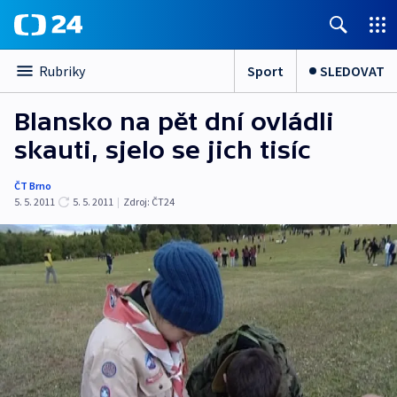
Sport
SLEDOVAT
Rubriky
Blansko na pět dní ovládli
skauti, sjelo se jich tisíc
ČT Brno
5. 5. 2011
5. 5. 2011
|
Zdroj:
ČT24