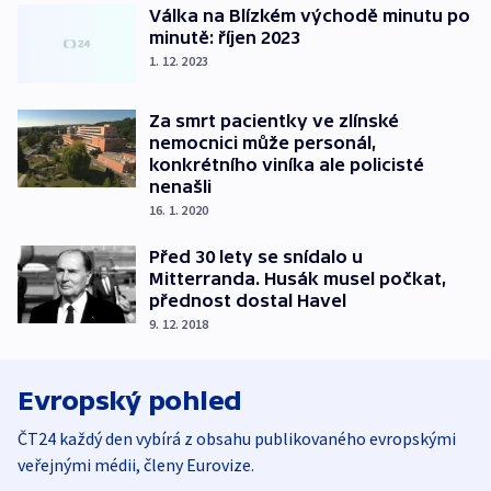
Válka na Blízkém východě minutu po
minutě: říjen 2023
1. 12. 2023
Za smrt pacientky ve zlínské
nemocnici může personál,
konkrétního viníka ale policisté
nenašli
16. 1. 2020
Před 30 lety se snídalo u
Mitterranda. Husák musel počkat,
přednost dostal Havel
9. 12. 2018
Evropský pohled
ČT24 každý den vybírá z obsahu publikovaného evropskými
veřejnými médii, členy Eurovize.