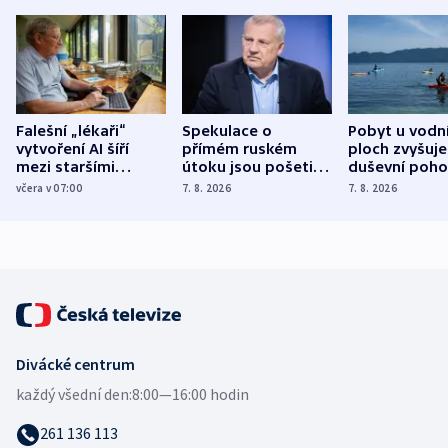
Falešní „lékaři“
Spekulace o
Pobyt u vodn
vytvoření AI šíří
přímém ruském
ploch zvyšuje
mezi staršími
útoku jsou pošetilé,
duševní poho
Poláky nebezpečné
míní estonský
ukázala
včera v 07:00
7. 8. 2026
7. 8. 2026
zdravotní rady
bezpečnostní
mezinárodní 
expert
Divácké centrum
každý všední den:
8:00—16:00 hodin
261 136 113