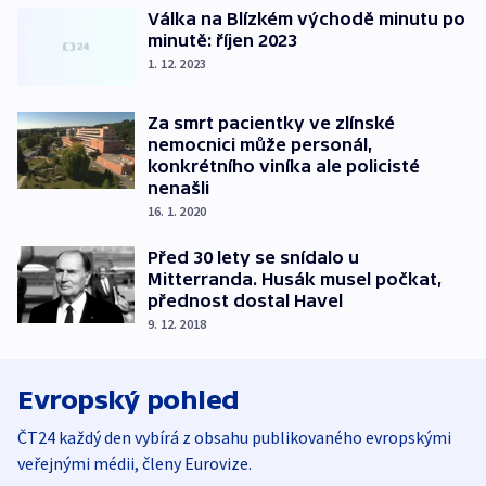
Válka na Blízkém východě minutu po
minutě: říjen 2023
1. 12. 2023
Za smrt pacientky ve zlínské
nemocnici může personál,
konkrétního viníka ale policisté
nenašli
16. 1. 2020
Před 30 lety se snídalo u
Mitterranda. Husák musel počkat,
přednost dostal Havel
9. 12. 2018
Evropský pohled
ČT24 každý den vybírá z obsahu publikovaného evropskými
veřejnými médii, členy Eurovize.