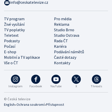
info@ceskatelevize.cz
TV program
Pro média
Živé vysílání
Reklama
TV poplatky
Studio Brno
Teletext
Studio Ostrava
Podcasty
Rada ČT
Počasí
Kariéra
E-shop
Podávání námětů
Mobilní a TV aplikace
Časté dotazy
Vše o ČT
Kontakty
Instagram
Facebook
YouTube
X
Threads
© Česká televize
•
•
English
Ochrana soukromí
Přístupnost