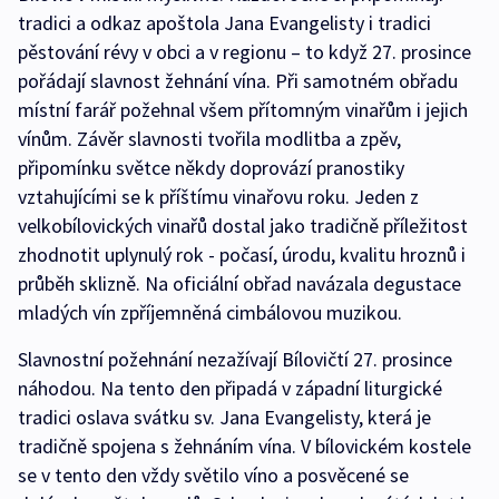
tradici a odkaz apoštola Jana Evangelisty i tradici
pěstování révy v obci a v regionu – to když 27. prosince
pořádají slavnost žehnání vína. Při samotném obřadu
místní farář požehnal všem přítomným vinařům i jejich
vínům. Závěr slavnosti tvořila modlitba a zpěv,
připomínku světce někdy doprovází pranostiky
vztahujícími se k příštímu vinařovu roku. Jeden z
velkobílovických vinařů dostal jako tradičně příležitost
zhodnotit uplynulý rok - počasí, úrodu, kvalitu hroznů i
průběh sklizně. Na oficiální obřad navázala degustace
mladých vín zpříjemněná cimbálovou muzikou.
Slavnostní požehnání nezažívají Bílovičtí 27. prosince
náhodou. Na tento den připadá v západní liturgické
tradici oslava svátku sv. Jana Evangelisty, která je
tradičně spojena s žehnáním vína. V bílovickém kostele
se v tento den vždy světilo víno a posvěcené se