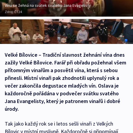
Vínu se žehná na svátek svatého Jana Evagelisty
Zdroj:
ČT24
Velké Bílovice – Tradiční slavnost žehnání vína dnes
zažily Velké Bílovice. Farář při obřadu požehnal všem
přítomným vinařům a posvětil vína, která s sebou
přinesli. Místní vinaři pak zhodnotili uplynulý rok a
večer zakončila degustace mladých vín. Oslava je
každoročně pořádána v podvečer svátku svatého
Jana Evangelisty, který je patronem vinařů i dobré
úrody.
Tak jako každý rok se i letos sešli vinaři z Velkých
Bílovic v místní myslivně. Každoročně si připomínají