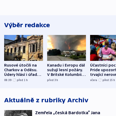
Výběr redakce
Rusové útočili na
Kanadu i Evropu dál
Účastníci po
Charkov a Oděsu.
sužují lesní požáry.
Pride upozorň
Údery hlásí i úřady v
V Britské Kolumbii
trvající nerov
Bělgorodu
evakuovali tisíce lidí
společensko
08:39
před 1
h
před 3
h
včera
před 15
h
atmosféru
Aktuálně z rubriky
Archiv
Zemřela „česká Bardotka“ Jana