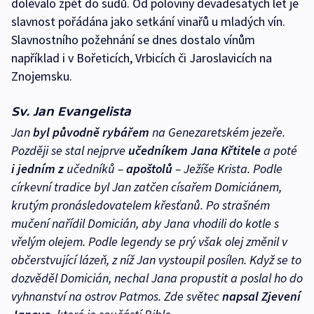
dolévalo zpět do sudů. Od poloviny devadesátých let je
slavnost pořádána jako setkání vinařů u mladých vín.
Slavnostního požehnání se dnes dostalo vínům
například i v Bořeticích, Vrbicích či Jaroslavicích na
Znojemsku.
Sv. Jan Evangelista
Jan
byl původně rybářem
na Genezaretském jezeře.
Později se stal nejprve
učedníkem Jana Křtitele
a poté
i jedním z
učedníků –
apoštolů
– Ježíše Krista. Podle
církevní tradice byl Jan zatčen císařem Domiciánem,
krutým pronásledovatelem křesťanů. Po strašném
mučení nařídil Domicián, aby Jana vhodili do kotle s
vřelým olejem. Podle legendy se prý však olej změnil v
občerstvující lázeň, z níž Jan vystoupil posílen. Když se to
dozvěděl Domicián, nechal Jana propustit a poslal ho do
vyhnanství na ostrov Patmos. Zde světec
napsal Zjevení