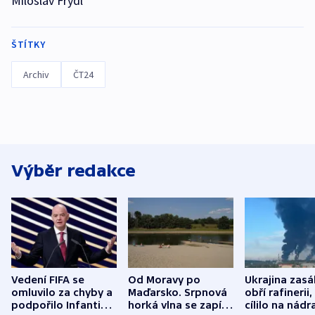
Miloslav Frýdl
ŠTÍTKY
Archiv
ČT24
Výběr redakce
Vedení FIFA se
Od Moravy po
Ukrajina zasá
omluvilo za chyby a
Maďarsko. Srpnová
obří rafinerii
podpořilo Infantina.
horká vlna se zapíše
cílilo na nádra