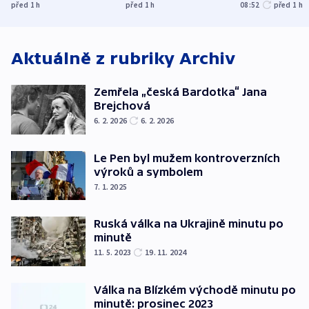
UEFA trvá na
do dějin
autobus
před 1
h
před 1
h
08:52
před 1
h
bojkotu
klimatologie
Aktuálně z rubriky
Archiv
Zemřela „česká Bardotka“ Jana
Brejchová
6. 2. 2026
6. 2. 2026
Le Pen byl mužem kontroverzních
výroků a symbolem
7. 1. 2025
Ruská válka na Ukrajině minutu po
minutě
11. 5. 2023
19. 11. 2024
Válka na Blízkém východě minutu po
minutě: prosinec 2023