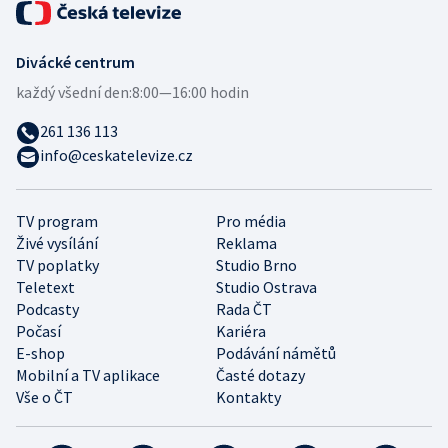
Divácké centrum
každý všední den:
8:00—16:00 hodin
261 136 113
info@ceskatelevize.cz
TV program
Pro média
Živé vysílání
Reklama
TV poplatky
Studio Brno
Teletext
Studio Ostrava
Podcasty
Rada ČT
Počasí
Kariéra
E-shop
Podávání námětů
Mobilní a TV aplikace
Časté dotazy
Vše o ČT
Kontakty