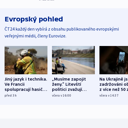
Evropský pohled
ČT24 každý den vybírá z obsahu publikovaného evropskými
veřejnými médii, členy Eurovize.
Jiný jazyk i technika.
„Musíme zapojit
Na Ukrajině j
Ve Francii
ženy.“ Litevští
zadržováni o
spolupracují hasiči z
politici zvažují
z více než 50 
různých zemí
dohodu o
Bojovali na s
před 3
h
včera v 16:00
včera v 14:37
demografii
Ruska