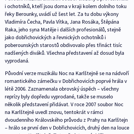
i ochotníků, kteří jsou doma v kraji kolem dolního toku
řeky Berounky, uvádí už šest let. Za tu dobu výkony
Vladimíra Čecha, Pavla Vítka, Jana Rosáka, Štěpána
Raka, jeho syna Matěje i dalších profesionálů, stejně
jako dobřichovických a řevnických ochotníků i
poberounských starostů obdivovalo přes třináct tisíc
nadšených diváků. Všechna představení až dosud byla
vyprodaná.
Původní verze muzikálu Noc na Karlštejně se na nádvoří
romantického zámečku v Dobřichovicích poprvé hrála v
létě 2006. Zaznamenala obrovský úspěch – všechny
reprízy byly dopředu vyprodané, takže se muselo
několik představení přidávat. V roce 2007 soubor Noc
na Karlštejně uvedl znovu, tentokrát v rámci
dvoudenního Královského průvodu z Prahy na Karlštejn
– hrálo se první den v Dobřichovicích, druhý den na louce