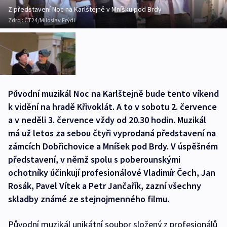
Z představení Noc na Karlštejně v Mníšku pod Brdy
Zdroj:
ČT24/Miloslav Frýdl
Původní muzikál Noc na Karlštejně bude tento víkend
k vidění na hradě Křivoklát. A to v sobotu 2. července
a v neděli 3. července vždy od 20.30 hodin. Muzikál
má už letos za sebou čtyři vyprodaná představení na
zámcích Dobřichovice a Mníšek pod Brdy. V úspěšném
představení, v němž spolu s poberounskými
ochotníky účinkují profesionálové Vladimír Čech, Jan
Rosák, Pavel Vítek a Petr Jančařík, zazní všechny
skladby známé ze stejnojmenného filmu.
Původní muzikál unikátní soubor složený z profesionálů