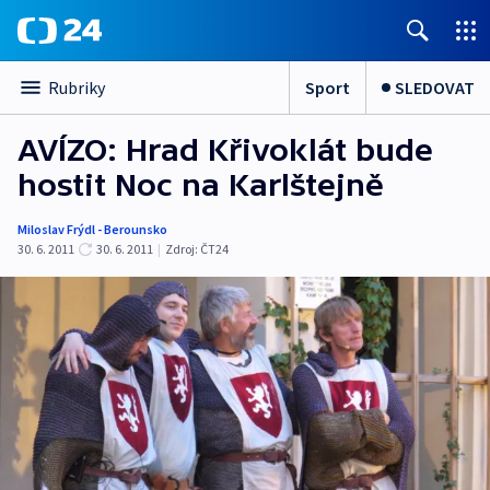
Sport
SLEDOVAT
Rubriky
AVÍZO: Hrad Křivoklát bude
hostit Noc na Karlštejně
Miloslav Frýdl - Berounsko
30. 6. 2011
30. 6. 2011
|
Zdroj:
ČT24