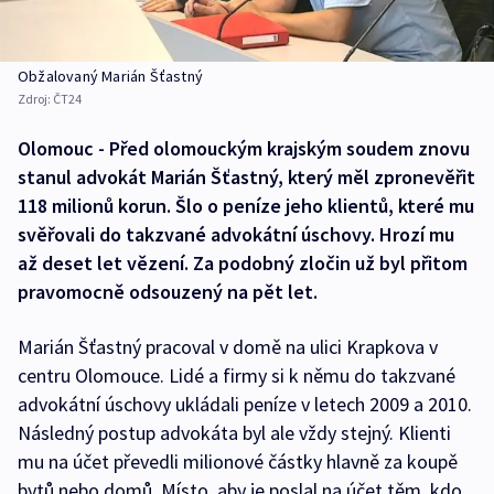
Obžalovaný Marián Šťastný
Zdroj:
ČT24
Olomouc - Před olomouckým krajským soudem znovu
stanul advokát Marián Šťastný, který měl zpronevěřit
118 milionů korun. Šlo o peníze jeho klientů, které mu
svěřovali do takzvané advokátní úschovy. Hrozí mu
až deset let vězení. Za podobný zločin už byl přitom
pravomocně odsouzený na pět let.
Marián Šťastný pracoval v domě na ulici Krapkova v
centru Olomouce. Lidé a firmy si k němu do takzvané
advokátní úschovy ukládali peníze v letech 2009 a 2010.
Následný postup advokáta byl ale vždy stejný. Klienti
mu na účet převedli milionové částky hlavně za koupě
bytů nebo domů. Místo, aby je poslal na účet těm, kdo