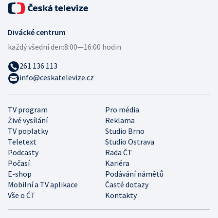
Divácké centrum
každý všední den:
8:00—16:00 hodin
261 136 113
info@ceskatelevize.cz
TV program
Pro média
Živé vysílání
Reklama
TV poplatky
Studio Brno
Teletext
Studio Ostrava
Podcasty
Rada ČT
Počasí
Kariéra
E-shop
Podávání námětů
Mobilní a TV aplikace
Časté dotazy
Vše o ČT
Kontakty