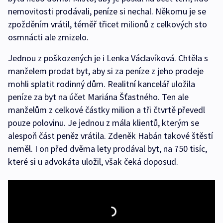
nemovitosti prodávali, peníze si nechal. Někomu je se
zpožděním vrátil, téměř třicet milionů z celkových sto
osmnácti ale zmizelo.
Jednou z poškozených je i Lenka Václavíková. Chtěla s
manželem prodat byt, aby si za peníze z jeho prodeje
mohli splatit rodinný dům. Realitní kancelář uložila
peníze za byt na účet Mariána Šťastného. Ten ale
manželům z celkové částky milion a tři čtvrtě převedl
pouze polovinu. Je jednou z mála klientů, kterým se
alespoň část peněz vrátila. Zdeněk Habán takové štěstí
neměl. I on před dvěma lety prodával byt, na 750 tisíc,
které si u advokáta uložil, však čeká doposud.