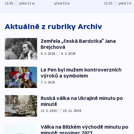
menšin
bývalého šéfa
ministra
12:02
před 11
m
před 52
m
12:53
před 1
h
nejvyššího soudu
spravedlnost
Aktuálně z rubriky
Archiv
Zemřela „česká Bardotka“ Jana
Brejchová
6. 2. 2026
6. 2. 2026
Le Pen byl mužem kontroverzních
výroků a symbolem
7. 1. 2025
Ruská válka na Ukrajině minutu po
minutě
11. 5. 2023
19. 11. 2024
Válka na Blízkém východě minutu po
minutě: prosinec 2023