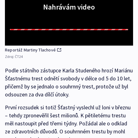
Nahrávám video
Reportáž Martiny Tlachové
Zdroj:
ČT24
Podle státního zástupce Karla Studeného hrozí Mariánu
Šťastnému trest odnětí svobody v délce od 5 do 10 let,
přičemž by se jednalo o souhrnný trest, protože už byl
odsouzen za dva dílčí útoky.
První rozsudek si totiž Šťastný vyslechl už loni v březnu
– tehdy zpronevěřil šest milionů. K pětiletému trestu
měl nastoupit před třemi týdny. Požádal ale o odklad
ze zdravotních důvodů. O souhrnném trestu by mohl