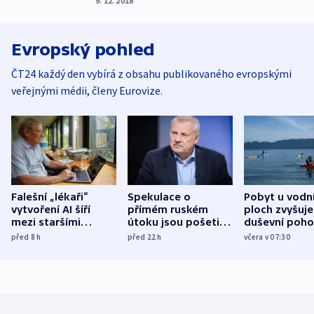
9. 12. 2018
Evropský pohled
ČT24 každý den vybírá z obsahu publikovaného evropskými
veřejnými médii, členy Eurovize.
Falešní „lékaři“
Spekulace o
Pobyt u vodn
vytvoření AI šíří
přímém ruském
ploch zvyšuje
mezi staršími
útoku jsou pošetilé,
duševní poho
Poláky nebezpečné
míní estonský
ukázala
před 8
h
před 22
h
včera v 07:30
zdravotní rady
bezpečnostní
mezinárodní 
expert