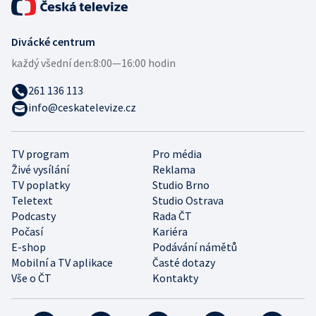
Divácké centrum
každý všední den:
8:00—16:00 hodin
261 136 113
info@ceskatelevize.cz
TV program
Pro média
Živé vysílání
Reklama
TV poplatky
Studio Brno
Teletext
Studio Ostrava
Podcasty
Rada ČT
Počasí
Kariéra
E-shop
Podávání námětů
Mobilní a TV aplikace
Časté dotazy
Vše o ČT
Kontakty