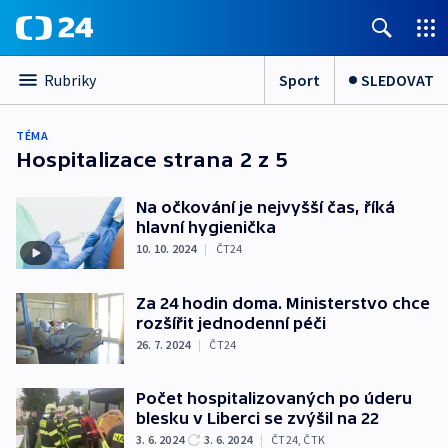
Sport
SLEDOVAT
Rubriky
TÉMA
Hospitalizace
strana 2 z 5
Na očkování je nejvyšší čas, říká
hlavní hygienička
10. 10. 2024
|
ČT24
Za 24 hodin doma. Ministerstvo chce
rozšířit jednodenní péči
26. 7. 2024
|
ČT24
Počet hospitalizovaných po úderu
blesku v Liberci se zvýšil na 22
3. 6. 2024
3. 6. 2024
|
ČT24
,
ČTK