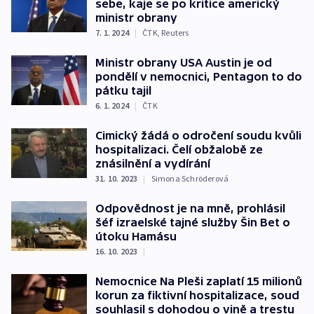
sebe, kaje se po kritice americký
ministr obrany
7. 1. 2024
|
ČTK
,
Reuters
Ministr obrany USA Austin je od
pondělí v nemocnici, Pentagon to do
pátku tajil
6. 1. 2024
|
ČTK
Cimický žádá o odročení soudu kvůli
hospitalizaci. Čelí obžalobě ze
znásilnění a vydírání
31. 10. 2023
|
Simona Schröderová
Odpovědnost je na mně, prohlásil
šéf izraelské tajné služby Šin Bet o
útoku Hamásu
16. 10. 2023
|
Nemocnice Na Pleši zaplatí 15 milionů
korun za fiktivní hospitalizace, soud
souhlasil s dohodou o vině a trestu