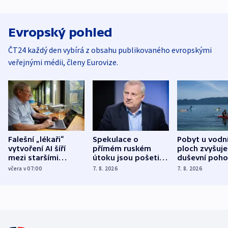
Evropský pohled
ČT24 každý den vybírá z obsahu publikovaného evropskými
veřejnými médii, členy Eurovize.
Falešní „lékaři“
Spekulace o
Pobyt u vodn
vytvoření AI šíří
přímém ruském
ploch zvyšuje
mezi staršími
útoku jsou pošetilé,
duševní poho
Poláky nebezpečné
míní estonský
ukázala
včera v 07:00
7. 8. 2026
7. 8. 2026
zdravotní rady
bezpečnostní
mezinárodní 
expert