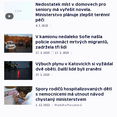
Nedostatek míst v domovech pro
seniory má vyřešit novela.
Ministerstvo plánuje zlepšit terénní
péči
4. 3. 2023
|
V kamionu nedaleko Sofie našla
policie osmnáct mrtvých migrantů,
zadržela tři lidi
17. 2. 2023
17. 2. 2023
|
Výbuch plynu v Katovicích si vyžádal
dvě oběti. Další lidé byli zraněni
27. 1. 2023
|
Spory rodičů hospitalizovaných dětí
s nemocnicemi má utnout návod
chystaný ministerstvem
1. 12. 2022
|
Markéta Prauzková