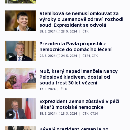
Stehlíková se nemusí omlouvat za
výroky o Zemanově zdraví, rozhodl
soud. Exprezident se odvolá
28. 5. 2024
28. 5. 2024
|
ČTK
Prezidenta Pavla propustili z
nemocnice do domácího léčení
24. 5. 2024
24. 5. 2024
|
ČT24
,
ČTK
Muž, který napadl manžela Nancy
Pelosiové kladivem, dostal od
soudu trest 30 let vězení
17. 5. 2024
|
ČTK
Exprezident Zeman zůstává v péči
lékařů motolské nemocnice
18. 3. 2024
18. 3. 2024
|
ČTK
,
ČT24
Bývalý prezident Zeman je po