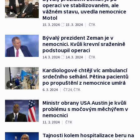
operaci ve stabilizovaném, ale
vážném stavu, uvedla nemocnice
Motol
15. 3. 2024
15. 3. 2024
|
ČTK
Bývalý prezident Zeman je v
nemocnici. Kvůli krevní sraženině
podstoupil operaci
14. 3. 2024
14. 3. 2024
|
ČTK
Kardiologové chtějí víc ambulancí
srdečního selhání. Pětina pacientů
po propuštění z nemocnice umírá
6. 3. 2024
|
ČT24
,
ČTK
Ministr obrany USA Austin je kvůli
problému s močovým měchýřem v
nemocnici
11. 2. 2024
|
ČTK
Tajnosti kolem hospitalizace beru na