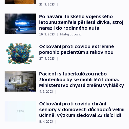
25. 9. 2023
|
Po havárii italského vojenského
letounu zemřela pětiletá dívka, stroj
narazil do rodinného auta
16. 9. 2023
|
Matěj Lucovič
Očkování proti covidu extrémně
pomohlo pacientům s rakovinou
27. 7. 2023
|
Pacienti s tuberkulózou nebo
žloutenkou by se mohli léčit doma.
Ministerstvo chystá změnu vyhlášky
4. 7. 2023
|
Očkování proti covidu chrání
seniory v domovech důchodců velmi
účinně. Výzkum sledoval 23 tisíc lidí
8. 4. 2023
|