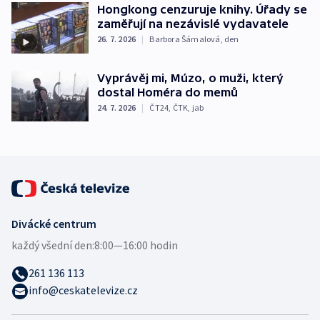
Hongkong cenzuruje knihy. Úřady se
zaměřují na nezávislé vydavatele
26. 7. 2026
|
Barbora Šámalová
,
den
Vyprávěj mi, Múzo, o muži, který
dostal Homéra do memů
24. 7. 2026
|
ČT24
,
ČTK
,
jab
Divácké centrum
každý všední den:
8:00—16:00 hodin
261 136 113
info@ceskatelevize.cz