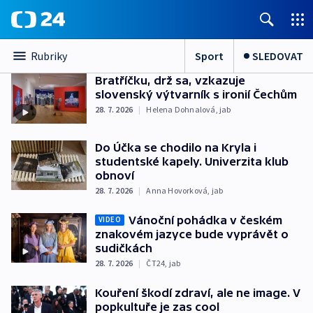
Sport
SLEDOVAT
Rubriky
Bratříčku, drž sa, vzkazuje
slovenský výtvarník s ironií Čechům
28. 7. 2026
|
Helena Dohnalová
,
jab
Do Účka se chodilo na Kryla i
studentské kapely. Univerzita klub
obnoví
28. 7. 2026
|
Anna Hovorková
,
jab
Vánoční pohádka v českém
VIDEO
znakovém jazyce bude vyprávět o
sudičkách
28. 7. 2026
|
ČT24
,
jab
Kouření škodí zdraví, ale ne image. V
popkultuře je zas cool