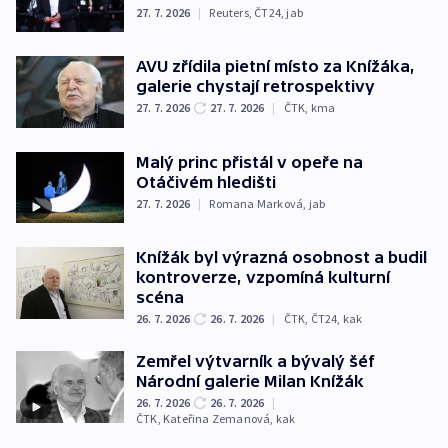
27. 7. 2026
|
Reuters
,
ČT24
,
jab
AVU zřídila pietní místo za Knížáka,
galerie chystají retrospektivy
27. 7. 2026
27. 7. 2026
|
ČTK
,
kma
Malý princ přistál v opeře na
Otáčivém hledišti
27. 7. 2026
|
Romana Marková
,
jab
Knížák byl výrazná osobnost a budil
kontroverze, vzpomíná kulturní
scéna
26. 7. 2026
26. 7. 2026
|
ČTK
,
ČT24
,
kak
Zemřel výtvarník a bývalý šéf
Národní galerie Milan Knížák
26. 7. 2026
26. 7. 2026
|
ČTK
,
Kateřina Zemanová
,
kak