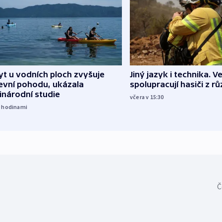
Jiný jazyk i technika. Ve
t u vodních ploch zvyšuje
spolupracují hasiči z r
evní pohodu, ukázala
inárodní studie
včera v 15:30
9
hodinami
Č