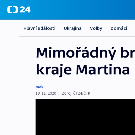
Hlavní události
Ukrajina
Volby
Domácí
Mimořádný br
kraje Martina
mek
19. 11. 2020
|
Zdroj:
ČT24/ČTK