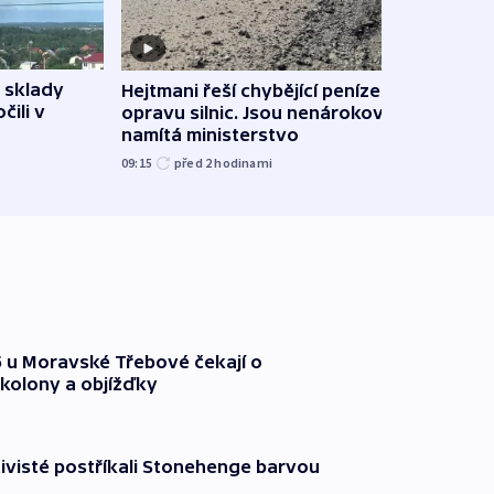
 sklady
Hejtmani řeší chybějící peníze na
VIDEO
čili v
opravu silnic. Jsou nenárokové,
stihn
namítá ministerstvo
však 
09:15
před 2
hodinami
před 2
35 u Moravské Třebové čekají o
kolony a objížďky
ktivisté postříkali Stonehenge barvou