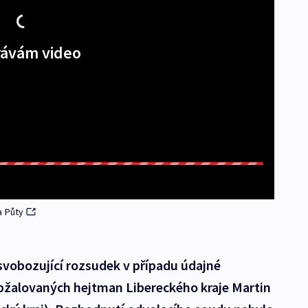
ávám video
a Půty
osvobozující rozsudek v případu údajné
obžalovaných hejtman Libereckého kraje Martin