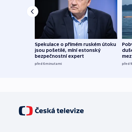
Spekulace o přímém ruském útoku
Poby
jsou pošetilé, míní estonský
duš
bezpečnostní expert
mez
před 6
minutami
před 