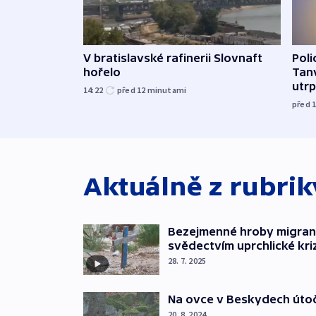
V bratislavské rafinerii Slovnaft
Poli
hořelo
Tanv
utrpě
14:22
před 12
minutami
před 
Aktuálně z rubri
Bezejmenné hroby migran
svědectvím uprchlické kri
28. 7. 2025
Na ovce v Beskydech útoč
20. 8. 2024