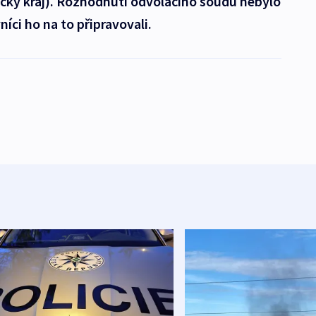
ecký kraj). Rozhodnutí odvolacího soudu nebylo
íci ho na to připravovali.