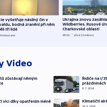
Ukrajina znovu zasáhla
cie vyšetřuje násilný čin v
Wildberries. Rusové úto
aldu, bodná zranění při něm
Charkovské oblasti
li tři lidé
09:02
před 1
hodinou
14
minutami
ky
Video
tů zůstávají němým
Řidiče na I/
ze
prázdninách 
8. 7. 2024
Klimatičtí a
í vlci díky opatřením méně
20. 6. 2024