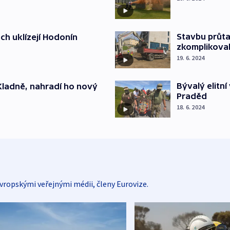
Stavbu průta
ch uklízejí Hodonín
zkomplikova
19. 6. 2024
Bývalý elitn
Kladně, nahradí ho nový
Praděd
18. 6. 2024
vropskými veřejnými médii, členy Eurovize.