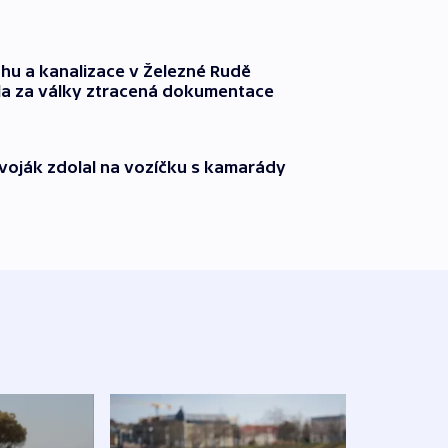
hu a kanalizace v Železné Rudě
la za války ztracená dokumentace
í voják zdolal na vozíčku s kamarády