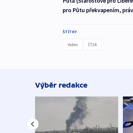
Půta (Starostové pro Liber
pro Půtu překvapením, právn
ŠTÍTKY
Video
ČT24
Výběr redakce