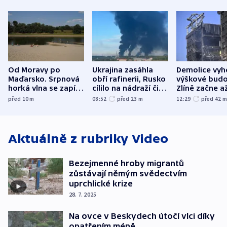
Od Moravy po
Ukrajina zasáhla
Demolice vyh
Maďarsko. Srpnová
obří rafinerii, Rusko
výškové budo
horká vlna se zapíše
cílilo na nádraží či
Zlíně začne a
do dějin
autobus
následujících
před 10
m
08:52
před 23
m
12:29
před 42
klimatologie
Aktuálně z rubriky
Video
Bezejmenné hroby migrantů
zůstávají němým svědectvím
uprchlické krize
28. 7. 2025
Na ovce v Beskydech útočí vlci díky
opatřením méně