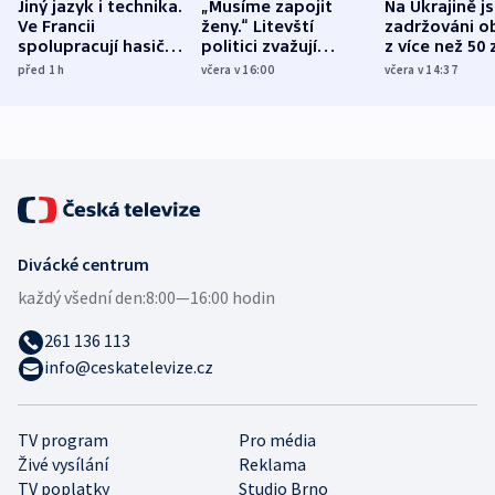
Jiný jazyk i technika.
„Musíme zapojit
Na Ukrajině j
Ve Francii
ženy.“ Litevští
zadržováni o
spolupracují hasiči z
politici zvažují
z více než 50 
různých zemí
dohodu o
Bojovali na s
před 1
h
včera v 16:00
včera v 14:37
demografii
Ruska
Divácké centrum
každý všední den:
8:00—16:00 hodin
261 136 113
info@ceskatelevize.cz
TV program
Pro média
Živé vysílání
Reklama
TV poplatky
Studio Brno