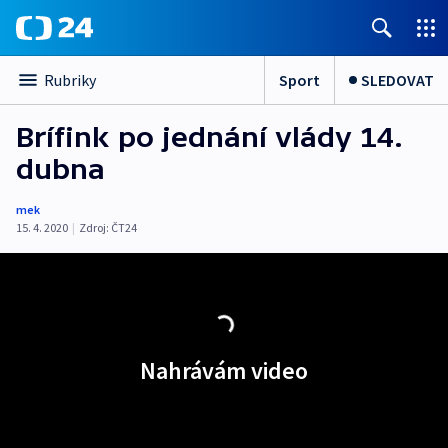
Sport
SLEDOVAT
Rubriky
Brífink po jednání vlády 14.
dubna
mek
15. 4. 2020
|
Zdroj:
ČT24
Nahrávám video