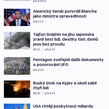
před 58
m
Americký Senát potvrdil Blanche
jako ministra spravedlnosti
před 1
h
Tajfun Dolphin na jihu Japonska
zranil šest lidí, desítky tisíc domů
jsou bez proudu
09:15
před 2
h
Pentagon zveřejnil další dokumenty
o pozorování UFO
před 2
h
Ruský útok na Kyjev a okolí zabil
čtyři lidi
08:20
před 3
h
USA chtějí poskytnout miliardu