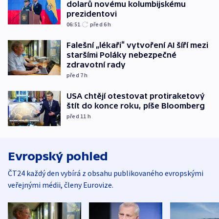
dolarů novému kolumbijskému
prezidentovi
06:51
před 6
h
Falešní „lékaři“ vytvoření AI šíří mezi
staršími Poláky nebezpečné
zdravotní rady
před 7
h
USA chtějí otestovat protiraketový
štít do konce roku, píše Bloomberg
před 11
h
Evropský pohled
ČT24 každý den vybírá z obsahu publikovaného evropskými
veřejnými médii, členy Eurovize.