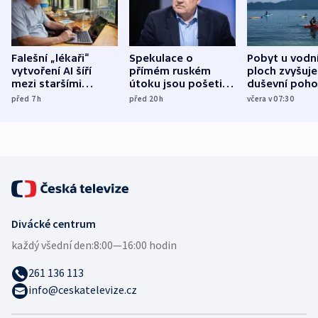
Falešní „lékaři“
Spekulace o
Pobyt u vodn
vytvoření AI šíří
přímém ruském
ploch zvyšuje
mezi staršími
útoku jsou pošetilé,
duševní poho
Poláky nebezpečné
míní estonský
ukázala
před 7
h
před 20
h
včera v 07:30
zdravotní rady
bezpečnostní
mezinárodní 
expert
Divácké centrum
každý všední den:
8:00—16:00 hodin
261 136 113
info@ceskatelevize.cz