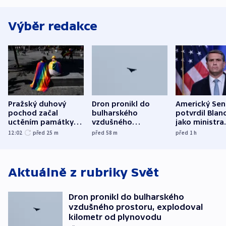
Výběr redakce
Pražský duhový
Dron pronikl do
Americký Sen
pochod začal
bulharského
potvrdil Blan
uctěním památky
vzdušného
jako ministra
obětí berlínského
prostoru,
spravedlnost
12:02
před 25
m
před 58
m
před 1
h
útoku
explodoval kilometr
od plynovodu
Aktuálně z rubriky
Svět
Dron pronikl do bulharského
vzdušného prostoru, explodoval
kilometr od plynovodu