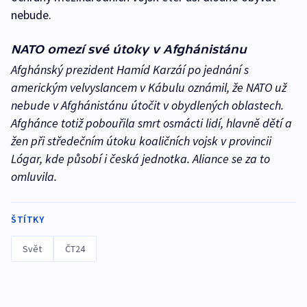
nebude.
NATO omezí své útoky v Afghánistánu
Afghánský prezident Hamíd Karzáí po jednání s
americkým velvyslancem v Kábulu oznámil, že NATO už
nebude v Afghánistánu útočit v obydlených oblastech.
Afghánce totiž pobouřila smrt osmácti lidí, hlavně dětí a
žen při středečním útoku koaličních vojsk v provincii
Lógar, kde působí i česká jednotka. Aliance se za to
omluvila.
ŠTÍTKY
Svět
ČT24