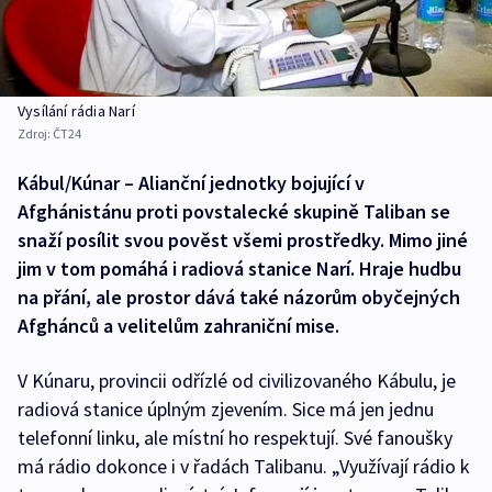
Vysílání rádia Narí
Zdroj:
ČT24
Kábul/Kúnar – Alianční jednotky bojující v
Afghánistánu proti povstalecké skupině Taliban se
snaží posílit svou pověst všemi prostředky. Mimo jiné
jim v tom pomáhá i radiová stanice Narí. Hraje hudbu
na přání, ale prostor dává také názorům obyčejných
Afghánců a velitelům zahraniční mise.
V Kúnaru, provincii odřízlé od civilizovaného Kábulu, je
radiová stanice úplným zjevením. Sice má jen jednu
telefonní linku, ale místní ho respektují. Své fanoušky
má rádio dokonce i v řadách Talibanu. „Využívají rádio k