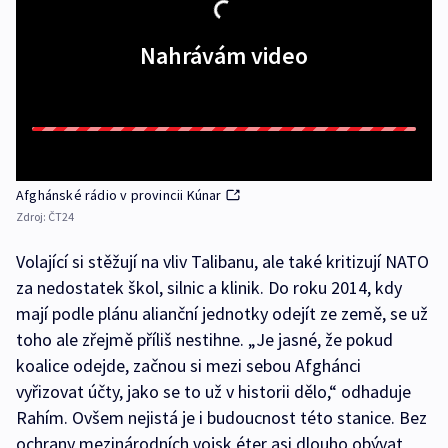
Nahrávám video
Afghánské rádio v provincii Kúnar
Zdroj:
ČT24
Volající si stěžují na vliv Talibanu, ale také kritizují NATO
za nedostatek škol, silnic a klinik. Do roku 2014, kdy
mají podle plánu alianční jednotky odejít ze země, se už
toho ale zřejmě příliš nestihne. „Je jasné, že pokud
koalice odejde, začnou si mezi sebou Afghánci
vyřizovat účty, jako se to už v historii dělo,“ odhaduje
Rahím. Ovšem nejistá je i budoucnost této stanice. Bez
ochrany mezinárodních vojsk éter asi dlouho obývat