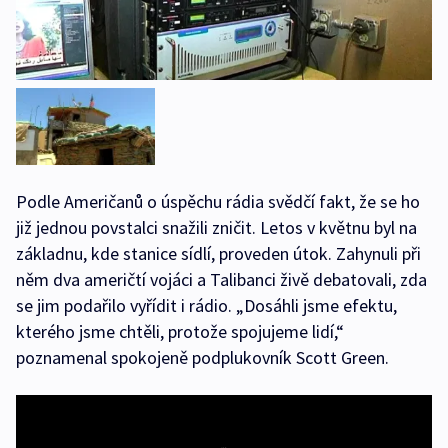
Podle Američanů o úspěchu rádia svědčí fakt, že se ho
již jednou povstalci snažili zničit. Letos v květnu byl na
základnu, kde stanice sídlí, proveden útok. Zahynuli při
něm dva američtí vojáci a Talibanci živě debatovali, zda
se jim podařilo vyřídit i rádio. „Dosáhli jsme efektu,
kterého jsme chtěli, protože spojujeme lidí,“
poznamenal spokojeně podplukovník Scott Green.