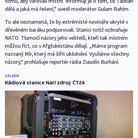
tomu, aby varovali místní. Informují je o tom, co Taliban
dělá a jaká má řešení,“ uvedl moderátor Gulam Rahím.
To ale neznamená, že by extrémisté novináře ukryté v
dřevěném baráku podporovali. Stanici totiž ochraňuje
NATO. Tlumočí názory jeho velitelů, kteří tak místním
můžou říct, co v Afghánistánu dělají. „Máme program
nazvaný Mír, který má šířit uklidnění. Vysíláme všechny
názory,“ prohlašuje reportér rádia Ziaudín Burhání.
GALERIE
Rádiová stanice Narí zdroj: ČT24