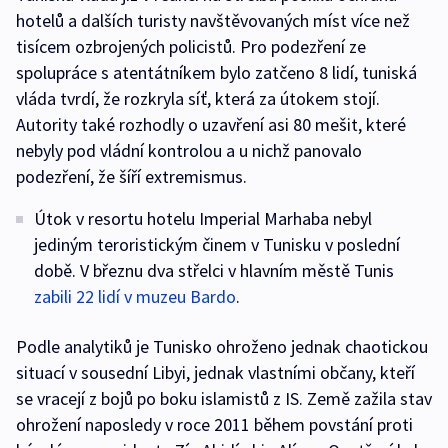
hotelů a dalších turisty navštěvovaných míst více než
tisícem ozbrojených policistů. Pro podezření ze
spolupráce s atentátníkem bylo zatčeno 8 lidí, tuniská
vláda tvrdí, že rozkryla síť, která za útokem stojí.
Autority také rozhodly o uzavření asi 80 mešit, které
nebyly pod vládní kontrolou a u nichž panovalo
podezření, že šíří extremismus.
Útok v resortu hotelu Imperial Marhaba nebyl
jediným teroristickým činem v Tunisku v poslední
době. V březnu dva střelci v hlavním městě Tunis
zabili 22 lidí v muzeu Bardo
.
Podle analytiků je Tunisko ohroženo jednak chaotickou
situací v sousední Libyi, jednak vlastními občany, kteří
se vracejí z bojů po boku islamistů z IS. Země zažila stav
ohrožení naposledy v roce 2011 během povstání proti