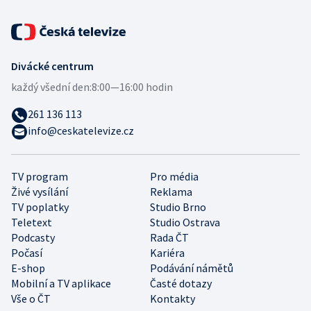
Divácké centrum
každý všední den:
8:00—16:00 hodin
261 136 113
info@ceskatelevize.cz
TV program
Pro média
Živé vysílání
Reklama
TV poplatky
Studio Brno
Teletext
Studio Ostrava
Podcasty
Rada ČT
Počasí
Kariéra
E-shop
Podávání námětů
Mobilní a TV aplikace
Časté dotazy
Vše o ČT
Kontakty