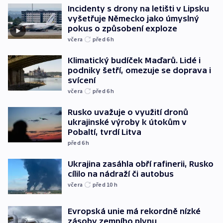
Incidenty s drony na letišti v Lipsku
vyšetřuje Německo jako úmyslný
pokus o způsobení exploze
včera
před 6
h
Klimatický budíček Maďarů. Lidé i
podniky šetří, omezuje se doprava i
svícení
včera
před 6
h
Rusko uvažuje o využití dronů
ukrajinské výroby k útokům v
Pobaltí, tvrdí Litva
před 6
h
Ukrajina zasáhla obří rafinerii, Rusko
cílilo na nádraží či autobus
včera
před 10
h
Evropská unie má rekordně nízké
zásoby zemního plynu