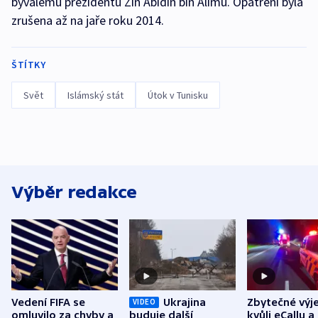
bývalému prezidentu Zín Abidín bin Alímu. Opatření byla
zrušena až na jaře roku 2014.
ŠTÍTKY
Svět
Islámský stát
Útok v Tunisku
Výběr redakce
Vedení FIFA se
Ukrajina
Zbytečné výj
VIDEO
omluvilo za chyby a
buduje další
kvůli eCallu a