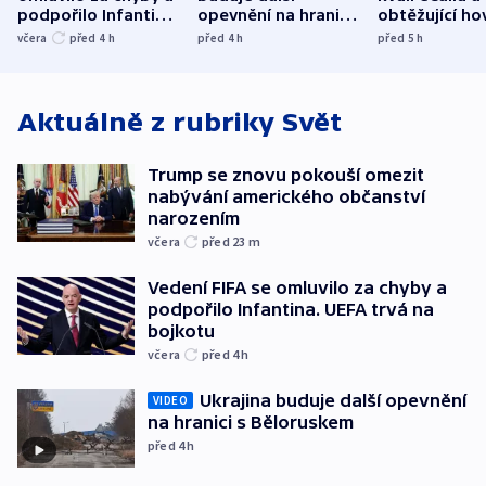
podpořilo Infantina.
opevnění na hranici
obtěžující ho
UEFA trvá na
s Běloruskem
zdržují záchr
včera
před 4
h
před 4
h
před 5
h
bojkotu
Aktuálně z rubriky
Svět
Trump se znovu pokouší omezit
nabývání amerického občanství
narozením
včera
před 23
m
Vedení FIFA se omluvilo za chyby a
podpořilo Infantina. UEFA trvá na
bojkotu
včera
před 4
h
Ukrajina buduje další opevnění
VIDEO
na hranici s Běloruskem
před 4
h