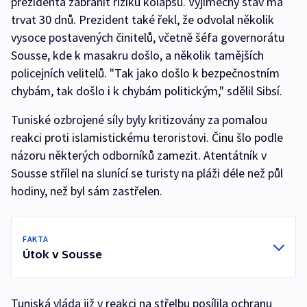
prezidenta zabránit riziku kolapsu. Výjimečný stav má
trvat 30 dnů. Prezident také řekl, že odvolal několik
vysoce postavených činitelů, včetně šéfa governorátu
Sousse, kde k masakru došlo, a několik tamějších
policejních velitelů. "Tak jako došlo k bezpečnostním
chybám, tak došlo i k chybám politickým," sdělil Sibsí.
Tuniské ozbrojené síly byly kritizovány za pomalou
reakci proti islamistickému teroristovi. Činu šlo podle
názoru některých odborníků zamezit. Atentátník v
Sousse střílel na slunící se turisty na pláži déle než půl
hodiny, než byl sám zastřelen.
FAKTA
Útok v Sousse
Tuniská vláda již v reakci na střelbu posílila ochranu