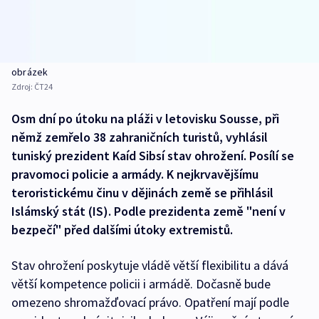
obrázek
Zdroj:
ČT24
Osm dní po útoku na pláži v letovisku Sousse, při
němž zemřelo 38 zahraničních turistů, vyhlásil
tuniský prezident Kaíd Sibsí stav ohrožení. Posílí se
pravomoci policie a armády. K nejkrvavějšímu
teroristickému činu v dějinách země se přihlásil
Islámský stát (IS). Podle prezidenta země "není v
bezpečí" před dalšími útoky extremistů.
Stav ohrožení poskytuje vládě větší flexibilitu a dává
větší kompetence policii i armádě. Dočasně bude
omezeno shromažďovací právo. Opatření mají podle