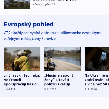
včera
před 11
h
Evropský pohled
ČT24 každý den vybírá z obsahu publikovaného evropskými
veřejnými médii, členy Eurovize.
Jiný jazyk i technika.
„Musíme zapojit
Na Ukrajině j
Ve Francii
ženy.“ Litevští
zadržováni o
spolupracují hasiči z
politici zvažují
z více než 50 
různých zemí
dohodu o
Bojovali na s
před 11
h
5. 8. 2026
5. 8. 2026
demografii
Ruska