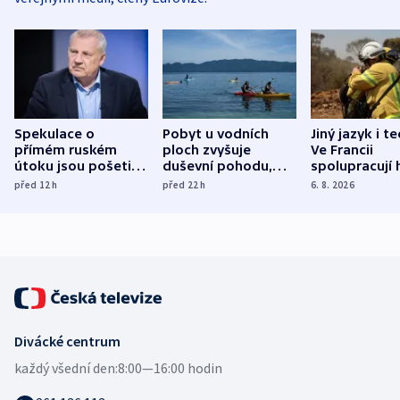
Spekulace o
Pobyt u vodních
Jiný jazyk i t
přímém ruském
ploch zvyšuje
Ve Francii
útoku jsou pošetilé,
duševní pohodu,
spolupracují h
míní estonský
ukázala
různých zemí
před 12
h
před 22
h
6. 8. 2026
bezpečnostní
mezinárodní studie
expert
Divácké centrum
každý všední den:
8:00—16:00 hodin