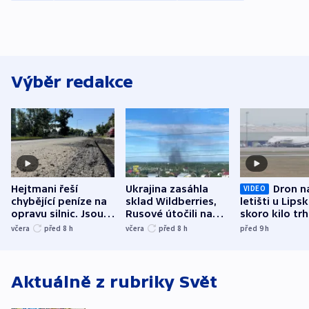
Výběr redakce
Hejtmani řeší
Ukrajina zasáhla
Dron n
VIDEO
chybějící peníze na
sklad Wildberries,
letišti u Lips
opravu silnic. Jsou
Rusové útočili na
skoro kilo trh
nenárokové, namítá
trh, hasiče či
indicie ukazuj
včera
před 8
h
včera
před 8
h
před 9
h
ministerstvo
stadion
Rusko
Aktuálně z rubriky
Svět