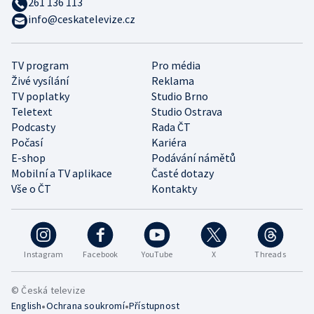
261 136 113
info@ceskatelevize.cz
TV program
Pro média
Živé vysílání
Reklama
TV poplatky
Studio Brno
Teletext
Studio Ostrava
Podcasty
Rada ČT
Počasí
Kariéra
E-shop
Podávání námětů
Mobilní a TV aplikace
Časté dotazy
Vše o ČT
Kontakty
Instagram
Facebook
YouTube
X
Threads
© Česká televize
•
•
English
Ochrana soukromí
Přístupnost