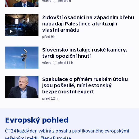
včera
před 9
h
Židovští osadníci na Západním břehu
napadají Palestince a kritizují i
vlastní armádu
před 9
h
Slovensko instaluje ruské kamery,
tvrdí opoziční hnutí
včera
před 11
h
Spekulace o přímém ruském útoku
jsou pošetilé, míní estonský
bezpečnostní expert
před 12
h
Evropský pohled
ČT24 každý den vybírá z obsahu publikovaného evropskými
veřejnými médii, členy Eurovize.