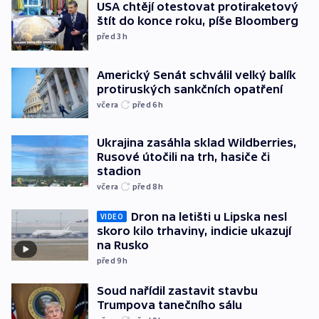
USA chtějí otestovat protiraketový
štít do konce roku, píše Bloomberg
před 3
h
Americký Senát schválil velký balík
protiruských sankčních opatření
včera
před 6
h
Ukrajina zasáhla sklad Wildberries,
Rusové útočili na trh, hasiče či
stadion
včera
před 8
h
Dron na letišti u Lipska nesl
VIDEO
skoro kilo trhaviny, indicie ukazují
na Rusko
před 9
h
Soud nařídil zastavit stavbu
Trumpova tanečního sálu