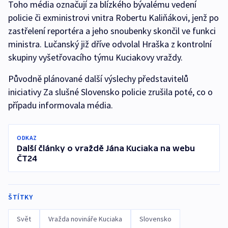
Toho média označují za blízkého bývalému vedení
policie či exministrovi vnitra Robertu Kaliňákovi, jenž po
zastřelení reportéra a jeho snoubenky skončil ve funkci
ministra. Lučanský již dříve odvolal Hraška z kontrolní
skupiny vyšetřovacího týmu Kuciakovy vraždy.
Původně plánované další výslechy představitelů
iniciativy Za slušné Slovensko policie zrušila poté, co o
případu informovala média.
ODKAZ
Další články o vraždě Jána Kuciaka na webu
ČT24
ŠTÍTKY
Svět
Vražda novináře Kuciaka
Slovensko