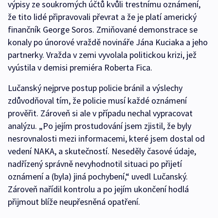
výpisy ze soukromých účtů kvůli trestnímu oznámení,
že tito lidé připravovali převrat a že je platí americký
finančník George Soros. Zmiňované demonstrace se
konaly po únorové vraždě novináře Jána Kuciaka a jeho
partnerky. Vražda v zemi vyvolala politickou krizi, jež
vyústila v demisi premiéra Roberta Fica.
Lučanský nejprve postup policie bránil a výslechy
zdůvodňoval tím, že policie musí každé oznámení
prověřit. Zároveň si ale v případu nechal vypracovat
analýzu. „Po jejím prostudování jsem zjistil, že byly
nesrovnalosti mezi informacemi, které jsem dostal od
vedení NAKA, a skutečností. Neseděly časové údaje,
nadřízený správně nevyhodnotil situaci po přijetí
oznámení a (byla) jiná pochybení,“ uvedl Lučanský.
Zároveň nařídil kontrolu a po jejím ukončení hodlá
přijmout blíže neupřesněná opatření.