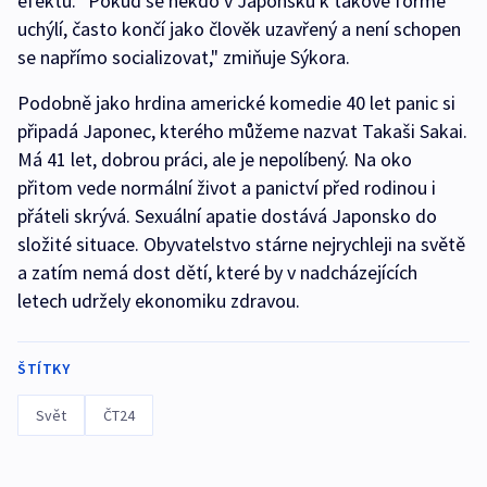
efektu. "Pokud se někdo v Japonsku k takové formě
uchýlí, často končí jako člověk uzavřený a není schopen
se napřímo socializovat," zmiňuje Sýkora.
Podobně jako hrdina americké komedie 40 let panic si
připadá Japonec, kterého můžeme nazvat Takaši Sakai.
Má 41 let, dobrou práci, ale je nepolíbený. Na oko
přitom vede normální život a panictví před rodinou i
přáteli skrývá. Sexuální apatie dostává Japonsko do
složité situace. Obyvatelstvo stárne nejrychleji na světě
a zatím nemá dost dětí, které by v nadcházejících
letech udržely ekonomiku zdravou.
ŠTÍTKY
Svět
ČT24