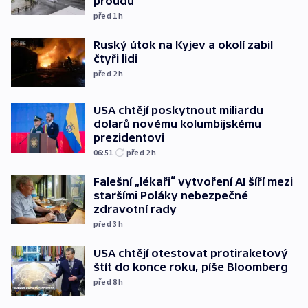
proudu
před 1
h
Ruský útok na Kyjev a okolí zabil
čtyři lidi
před 2
h
USA chtějí poskytnout miliardu
dolarů novému kolumbijskému
prezidentovi
06:51
před 2
h
Falešní „lékaři“ vytvoření AI šíří mezi
staršími Poláky nebezpečné
zdravotní rady
před 3
h
USA chtějí otestovat protiraketový
štít do konce roku, píše Bloomberg
před 8
h