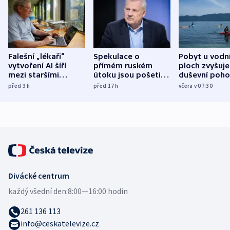
Falešní „lékaři“
Spekulace o
Pobyt u vodn
vytvoření AI šíří
přímém ruském
ploch zvyšuje
mezi staršími
útoku jsou pošetilé,
duševní poho
Poláky nebezpečné
míní estonský
ukázala
před 3
h
před 17
h
včera v 07:30
zdravotní rady
bezpečnostní
mezinárodní 
expert
Divácké centrum
každý všední den:
8:00—16:00 hodin
261 136 113
info@ceskatelevize.cz