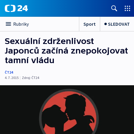
Sport
SLEDOVAT
Rubriky
Sexuální zdrženlivost
Japonců začíná znepokojovat
tamní vládu
ČT24
4. 7. 2015
|
Zdroj:
ČT24