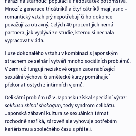
naráží na stárnoucí populaci a nedostatek potomstva.
Mnozí z generace třicátníků a čtyřicátníků mají jasno –
romantický vztah prý nepotřebují či ho dokonce
považují za otravný. Celých 40 procent jich nemá
partnera, jak vyplývá ze studie, kterou si nechala
vypracovat vláda.
Iluze dokonalého vztahu v kombinaci s japonským
strachem ze selhání vytváří mnoho sociálních problémů.
V zemi už fungují neziskové organizace nabízející
sexuální výchovu či umělecké kurzy pomáhající
překonat ostych z intimních vjemů.
Delikátní problém už v Japonsku získal speciální výraz:
sekkusu shinai shokogun
, tedy syndrom celibátu.
Japonská zábavní kultura se sexuálních témat
rozhodně nezříká, zároveň ale vyhovuje potřebám
kariérismu a společného času s přáteli.