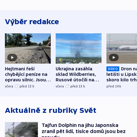
Výběr redakce
Hejtmani řeší
Ukrajina zasáhla
Dron n
VIDEO
chybějící peníze na
sklad Wildberries,
letišti u Lips
opravu silnic. Jsou
Rusové útočili na
skoro kilo trh
nenárokové, namítá
trh, hasiče či
indicie ukazuj
včera
před 13
h
včera
před 13
h
před 14
h
ministerstvo
stadion
Rusko
Aktuálně z rubriky
Svět
Tajfun Dolphin na jihu Japonska
zranil pět lidí, tisíce domů jsou bez