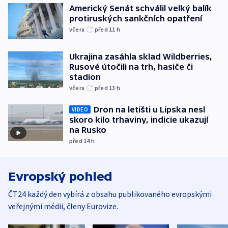
Americký Senát schválil velký balík
protiruských sankčních opatření
včera
před 11
h
Ukrajina zasáhla sklad Wildberries,
Rusové útočili na trh, hasiče či
stadion
včera
před 13
h
Dron na letišti u Lipska nesl
VIDEO
skoro kilo trhaviny, indicie ukazují
na Rusko
před 14
h
Evropský pohled
ČT24 každý den vybírá z obsahu publikovaného evropskými
veřejnými médii, členy Eurovize.