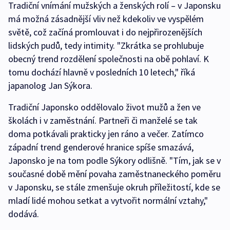
Tradiční vnímání mužských a ženských rolí – v Japonsku
má možná zásadnější vliv než kdekoliv ve vyspělém
světě, což začíná promlouvat i do nejpřirozenějších
lidských pudů, tedy intimity. "Zkrátka se prohlubuje
obecný trend rozdělení společnosti na obě pohlaví. K
tomu dochází hlavně v posledních 10 letech," říká
japanolog Jan Sýkora.
Tradiční Japonsko oddělovalo život mužů a žen ve
školách i v zaměstnání. Partneři či manželé se tak
doma potkávali prakticky jen ráno a večer. Zatímco
západní trend genderové hranice spíše smazává,
Japonsko je na tom podle Sýkory odlišně. "Tím, jak se v
současné době mění povaha zaměstnaneckého poměru
v Japonsku, se stále zmenšuje okruh příležitostí, kde se
mladí lidé mohou setkat a vytvořit normální vztahy,"
dodává.