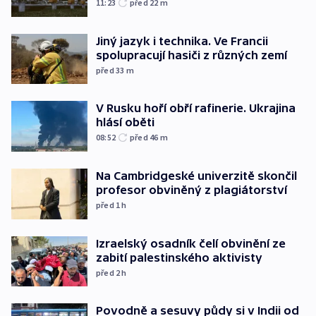
11:23
před 22
m
Jiný jazyk i technika. Ve Francii
spolupracují hasiči z různých zemí
před 33
m
V Rusku hoří obří rafinerie. Ukrajina
hlásí oběti
08:52
před 46
m
Na Cambridgeské univerzitě skončil
profesor obviněný z plagiátorství
před 1
h
Izraelský osadník čelí obvinění ze
zabití palestinského aktivisty
před 2
h
Povodně a sesuvy půdy si v Indii od