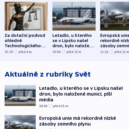
Za dotační podvod
Letadlo, u kterého
Evropská uni
ohledně
se v Lipsku našel
rekordně níz
Technologického
dron, bylo naložené
zásoby zemn
parku poslal soud
municí, píší média
plynu
15:19
před 6
m
10:56
před 15
m
11:23
před 22
do vězení dva muže
Aktuálně z rubriky
Svět
Letadlo, u kterého se v Lipsku našel
dron, bylo naložené municí, píší
média
10:56
před 15
m
Evropská unie má rekordně nízké
zásoby zemního plynu