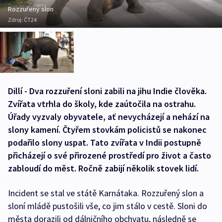
Rozzuřený slon
Zdroj:
ČT24
Dillí - Dva rozzuření sloni zabili na jihu Indie člověka.
Zvířata vtrhla do školy, kde zaútočila na ostrahu.
Úřady vyzvaly obyvatele, ať nevycházejí a nehází na
slony kamení. Čtyřem stovkám policistů se nakonec
podařilo slony uspat. Tato zvířata v Indii postupně
přicházejí o své přirozené prostředí pro život a často
zabloudí do měst. Ročně zabijí několik stovek lidí.
Incident se stal ve státě Karnátaka. Rozzuřený slon a
sloní mládě pustošili vše, co jim stálo v cestě. Sloni do
města dorazili od dálničního obchvatu, následně se