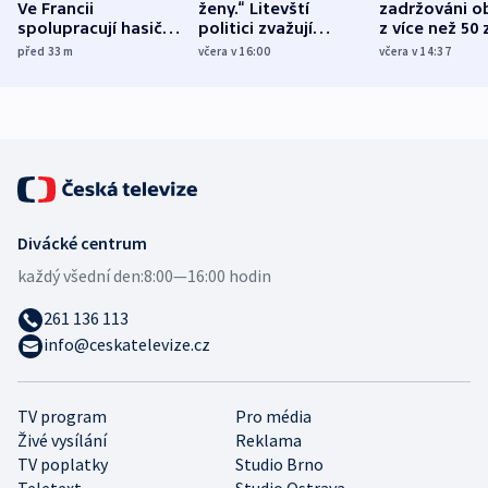
Ve Francii
ženy.“ Litevští
zadržováni o
spolupracují hasiči z
politici zvažují
z více než 50 
různých zemí
dohodu o
Bojovali na s
před 33
m
včera v 16:00
včera v 14:37
demografii
Ruska
Divácké centrum
každý všední den:
8:00—16:00 hodin
261 136 113
info@ceskatelevize.cz
TV program
Pro média
Živé vysílání
Reklama
TV poplatky
Studio Brno