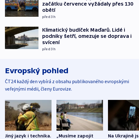
začátku července vyžádaly přes 130
obětí
před 3
h
Klimatický budíček Maďarů. Lidé i
podniky šetří, omezuje se doprava i
svícení
před 3
h
Evropský pohled
ČT24 každý den vybírá z obsahu publikovaného evropskými
veřejnými médii, členy Eurovize.
Jiný jazyk i technika.
„Musíme zapojit
Na Ukrajině j