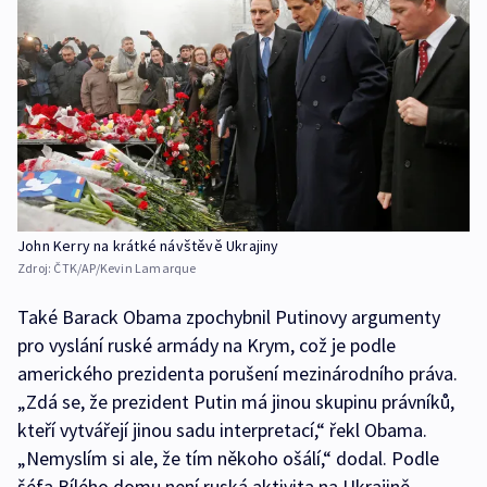
John Kerry na krátké návštěvě Ukrajiny
Zdroj:
ČTK/AP/Kevin Lamarque
Také Barack Obama zpochybnil Putinovy argumenty
pro vyslání ruské armády na Krym, což je podle
amerického prezidenta porušení mezinárodního práva.
„Zdá se, že prezident Putin má jinou skupinu právníků,
kteří vytvářejí jinou sadu interpretací,“ řekl Obama.
„Nemyslím si ale, že tím někoho ošálí,“ dodal. Podle
šéfa Bílého domu není ruská aktivita na Ukrajině