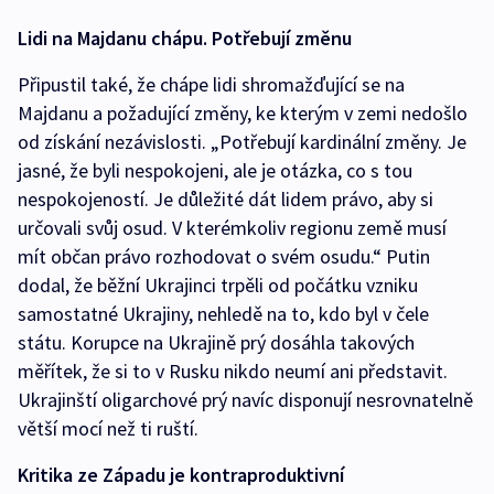
Lidi na Majdanu chápu. Potřebují změnu
Připustil také, že chápe lidi shromažďující se na
Majdanu a požadující změny, ke kterým v zemi nedošlo
od získání nezávislosti. „Potřebují kardinální změny. Je
jasné, že byli nespokojeni, ale je otázka, co s tou
nespokojeností. Je důležité dát lidem právo, aby si
určovali svůj osud. V kterémkoliv regionu země musí
mít občan právo rozhodovat o svém osudu.“ Putin
dodal, že běžní Ukrajinci trpěli od počátku vzniku
samostatné Ukrajiny, nehledě na to, kdo byl v čele
státu. Korupce na Ukrajině prý dosáhla takových
měřítek, že si to v Rusku nikdo neumí ani představit.
Ukrajinští oligarchové prý navíc disponují nesrovnatelně
větší mocí než ti ruští.
Kritika ze Západu je kontraproduktivní