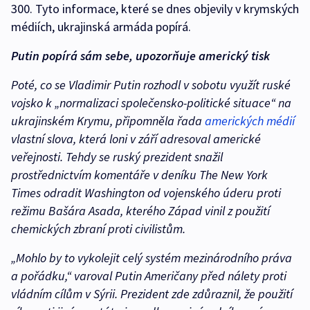
300. Tyto informace, které se dnes objevily v krymských
médiích, ukrajinská armáda popírá.
Putin popírá sám sebe, upozorňuje americký tisk
Poté, co se Vladimir Putin rozhodl v sobotu využít ruské
vojsko k „normalizaci společensko-politické situace“ na
ukrajinském Krymu, připomněla řada
amerických médií
vlastní slova, která loni v září adresoval americké
veřejnosti. Tehdy se ruský prezident snažil
prostřednictvím komentáře v deníku The New York
Times odradit Washington od vojenského úderu proti
režimu Bašára Asada, kterého Západ vinil z použití
chemických zbraní proti civilistům.
„Mohlo by to vykolejit celý systém mezinárodního práva
a pořádku,“ varoval Putin Američany před nálety proti
vládním cílům v Sýrii. Prezident zde zdůraznil, že použití