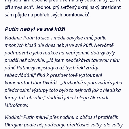
při smyslech“. Jednou prý svržený ukrajinský prezident
sám půjde na pohřeb svých pomlouvačů.
Putin nebyl ve své kůži
Vladimir Putin to sice s médii obvykle umí, podle
mnohých hlasů ale dnes nebyl ve své kůži. Nervózně
podupával a jeho reakce na nepříjemné dotazy byly
prudší než obvykle. „Já jsem neočekával takovou míru
páně Putinovy nejistoty a až bych řekl ztráty
sebeovládání,“ říká k prezidentově vystoupení
komentátor Libor Dvořák. „Rozhodně v porovnání s jeho
předchozími výstupy toto bylo to nejhorší jak z hlediska
formy, tak obsahu,“ dodává jeho kolega Alexandr
Mitrofanov.
Vladimir Putin mluvil přes hodinu a občas si protiřečil:
Ukrajina podle něj potřebuje předčasné volby, ale volby