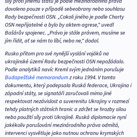
síly proti jinému státu je podle mezinárodního práva
dovoleno pouze v případě sebeobrany nebo souhlasu
Rady bezpečnosti OSN. „Cokoli jiného je podle Charty
OSN nepřijatelné a bylo by aktem agrese,“ uvedl
Bašárův spojenec. „Právo je stále právem, musíme se
jím řídit, ať se nám to líbí, nebo ne,“ dodal.
Rusko přitom pro své nynější vyslání vojáků na
ukrajinské území Radu bezpečnosti OSN nepožádalo.
Podle analytiků navíc Kreml svým jednáním porušuje
Budapešťské memorandum
z roku 1994. V tomto
dokumentu, který podepsala Ruská federace, Ukrajina i
západní státy, se signatáři zaručovali mimo jiné
respektovat nezávislost a suverenitu Ukrajiny v rozmezí
tehdy platných státních hranic a zdržet se hrozby silou
nebo použití síly proti Ukrajině. Ruská diplomacie nyní
jakékoliv porušování mezinárodního práva odmítá,
intervenci vysvětluje jako nutnou ochranu krymských