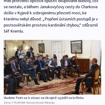
měli přívrženci opozice opustit okupované budovy, což
se nestalo, a během Janukovyčovy cesty do Charkova
došlo v Kyjevě k ozbrojenému převzetí moci, ke
kterému nebyl důvod. „Popření ústavních postupů je v
postsovětském prostoru kardinální chybou,“ zdůraznil
šéf Kremlu.
Vladimir Putin se k situaci na Ukrajině vyjádřil na brífinku
Zdroj:
ČTK/AP/RIA-Novosti/Alexei Nikolsky