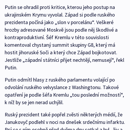
Putin se ohradil proti kritice, kterou jeho postup na
ukrajinském Krymu vyvolal. Západ si podle ruského
prezidenta počíná jako „slon v porcelánu“. Veškeré
hrozby adresované Moskvě jsou podle něj škodlivé a
kontraproduktivní. Šéf Kremlu v této souvislosti
komentoval chystaný summit skupiny G8, který má
hostit jihoruské Soči a který chce Západ bojkotovat.
Jestliže „západní státníci přijet nechtějí, nemusejí“, řekl
Putin.
Putin odmítl hlasy z ruského parlamentu volající po
odvolání ruského velvyslance z Washingtonu. Takové
opatření je podle šéfa Kremlu „tou poslední možností“,
k níž by se jen nerad uchýlil.
Ruský prezident také popřel zvěsti některých médií, že
Janukovyč podlehl v noci na dnešek srdečnímu infarktu.
Prý se s ním osobně před dvěma dny setkal a byl „živ a