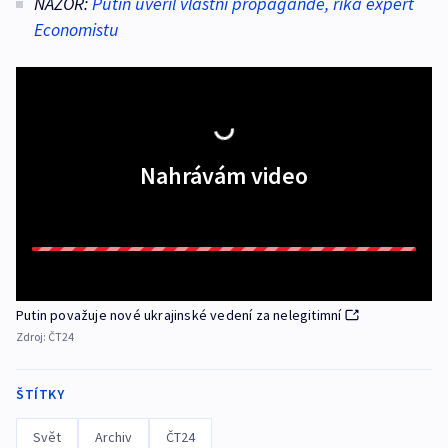
NÁZOR:
Putin uvěřil vlastní propagandě, říká expert
Economistu
Nahrávám video
Putin považuje nové ukrajinské vedení za nelegitimní
Zdroj:
ČT24
ŠTÍTKY
Svět
Archiv
ČT24