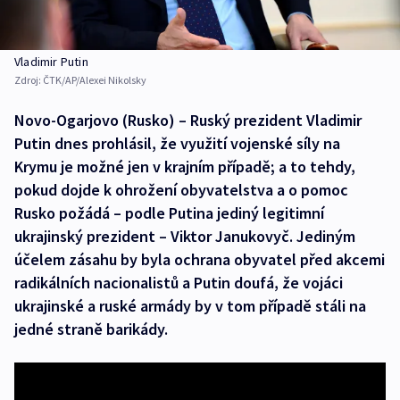
Vladimir Putin
Zdroj:
ČTK/AP/Alexei Nikolsky
Novo-Ogarjovo (Rusko) – Ruský prezident Vladimir
Putin dnes prohlásil, že využití vojenské síly na
Krymu je možné jen v krajním případě; a to tehdy,
pokud dojde k ohrožení obyvatelstva a o pomoc
Rusko požádá – podle Putina jediný legitimní
ukrajinský prezident – Viktor Janukovyč. Jediným
účelem zásahu by byla ochrana obyvatel před akcemi
radikálních nacionalistů a Putin doufá, že vojáci
ukrajinské a ruské armády by v tom případě stáli na
jedné straně barikády.