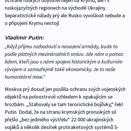
ochraně ruských obyvatel nejen na Krymu, ale i v
ruskojazyčných regionech na východě Ukrajiny.
Separatistické nálady prý ale Rusko vyvolávat nebude a
o připojení Krymu nestojí.
Vladimir Putin:
„Když přijmu rozhodnutí o nasazení armády, bude to
podle platných mezinárodních smluv. Jde nám o pomoc
lidem, kteří jsou s námi spojeni historickým a kulturním
vývojem a samozřejmě také ekonomicky. Je to naše
humanitární mise.“
Moskva prý dosud jen posílila ochranu svých vojenských
objektů na poloostrově vzhledem k opakujícím se
hrozbám. „Stahovaly se tam teroristické bojůvky,“ řekl
Putin. Dodal, že na stranu krymských proruských sil
přešlo „bez jediného výstřelu“ 22 000 ukrajinských
vojáků a několik desítek protiraketových systémů S-