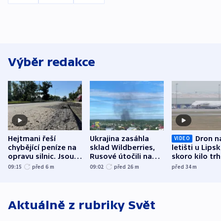
Výběr redakce
Hejtmani řeší
Ukrajina zasáhla
Dron n
VIDEO
chybějící peníze na
sklad Wildberries,
letišti u Lips
opravu silnic. Jsou
Rusové útočili na
skoro kilo trh
nenárokové, namítá
trh, hasiče či
indicie ukazuj
09:15
před 6
m
09:02
před 26
m
před 34
m
ministerstvo
stadion
Rusko
Aktuálně z rubriky
Svět