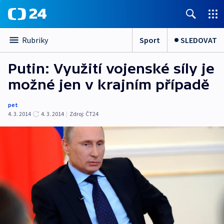
Sport
SLEDOVAT
Rubriky
Putin: Využití vojenské síly je
možné jen v krajním případě
pet
4. 3. 2014
4. 3. 2014
|
Zdroj:
ČT24