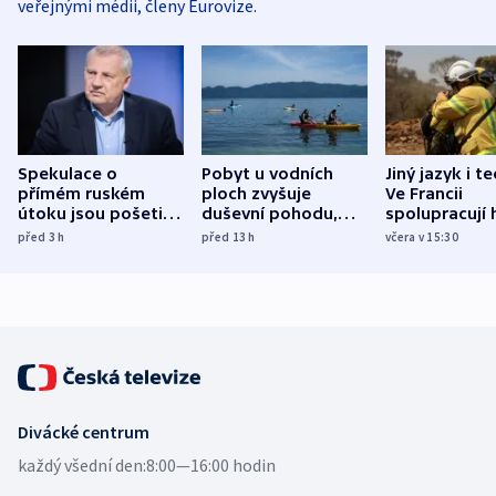
veřejnými médii, členy Eurovize.
Spekulace o
Pobyt u vodních
Jiný jazyk i t
přímém ruském
ploch zvyšuje
Ve Francii
útoku jsou pošetilé,
duševní pohodu,
spolupracují h
míní estonský
ukázala
různých zemí
před 3
h
před 13
h
včera v 15:30
bezpečnostní
mezinárodní studie
expert
Divácké centrum
každý všední den:
8:00—16:00 hodin