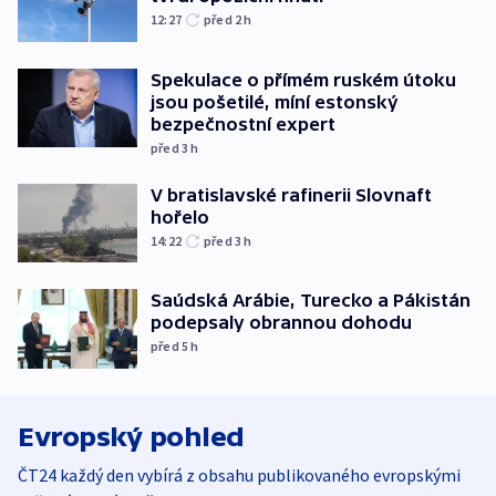
12:27
před 2
h
Spekulace o přímém ruském útoku
jsou pošetilé, míní estonský
bezpečnostní expert
před 3
h
V bratislavské rafinerii Slovnaft
hořelo
14:22
před 3
h
Saúdská Arábie, Turecko a Pákistán
podepsaly obrannou dohodu
před 5
h
Evropský pohled
ČT24 každý den vybírá z obsahu publikovaného evropskými