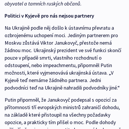
obyvatel a tamních ruských občanů.
Politici v Kyjevě pro nás nejsou partnery
Na Ukrajině podle něj došlo k ústavnímu převratu a
ozbrojenému uchopení moci. Jediným partnerem pro
Moskvu zůstává Viktor Janukovyč, přestože nemá
žádnou moc. Ukrajinský prezident ve své funkci skončí
pouze v případě smrti, vlastního rozhodnutí o
odstoupení, nebo impeachmentu, připomněl Putin
možnosti, které vyjmenovává ukrajinská ústava. „V
Kyjevě teď nemáme žádného partnera. Jedni
podvodníci teď na Ukrajině nahradili podvodníky jiné.“
Putin připomněl, že Janukovyč podepsal s opozicí za
přítomnosti tří evropských ministrů zahraničí dohodu,
na základě které přistoupil na všechny požadavky
opozice, a prakticky tím přišel o moc. Podle dohody