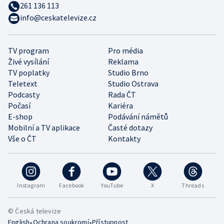
261 136 113
info@ceskatelevize.cz
TV program
Pro média
Živé vysílání
Reklama
TV poplatky
Studio Brno
Teletext
Studio Ostrava
Podcasty
Rada ČT
Počasí
Kariéra
E-shop
Podávání námětů
Mobilní a TV aplikace
Časté dotazy
Vše o ČT
Kontakty
Instagram
Facebook
YouTube
X
Threads
© Česká televize
•
•
English
Ochrana soukromí
Přístupnost