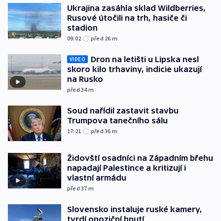
Ukrajina zasáhla sklad Wildberries,
Rusové útočili na trh, hasiče či
stadion
09:02
před 26
m
Dron na letišti u Lipska nesl
VIDEO
skoro kilo trhaviny, indicie ukazují
na Rusko
před 34
m
Soud nařídil zastavit stavbu
Trumpova tanečního sálu
17:21
před 36
m
Židovští osadníci na Západním břehu
napadají Palestince a kritizují i
vlastní armádu
před 37
m
Slovensko instaluje ruské kamery,
tvrdí opoziční hnutí