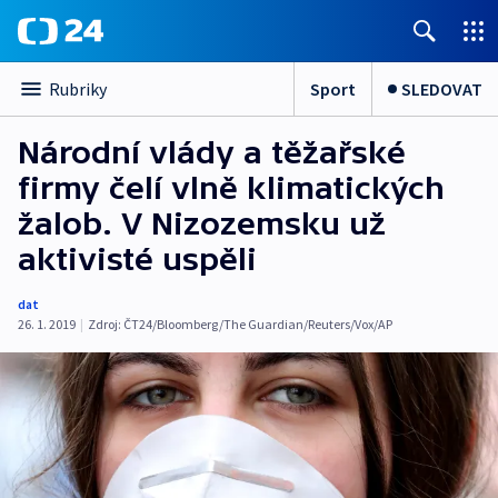
Sport
SLEDOVAT
Rubriky
Národní vlády a těžařské
firmy čelí vlně klimatických
žalob. V Nizozemsku už
aktivisté uspěli
dat
26. 1. 2019
|
Zdroj:
ČT24/Bloomberg/The Guardian/Reuters/Vox/AP