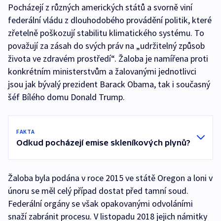
Pocházejí z různých amerických států a svorně viní
federální vládu z dlouhodobého provádění politik, které
zřetelně poškozují stabilitu klimatického systému. To
považují za zásah do svých práv na „udržitelný způsob
života ve zdravém prostředí“. Žaloba je namířena proti
konkrétním ministerstvům a žalovanými jednotlivci
jsou jak bývalý prezident Barack Obama, tak i současný
šéf Bílého domu Donald Trump.
FAKTA
Odkud pocházejí emise skleníkových plynů?
Žaloba byla podána v roce 2015 ve státě Oregon a loni v
únoru se měl celý případ dostat před tamní soud.
Federální orgány se však opakovanými odvoláními
snaží zabránit procesu. V listopadu 2018 jejich námitky