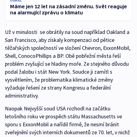
ODKAZ
Máme jen 12 let na zásadní změnu. Svět reaguje
na alarmující zprávu o klimatu
Už v minulosti se obrátily na soud například Oakland a
San Francisco, aby získaly kompenzaci od pětice
těžařských společností ve složení Chevron, ExxonMobil,
Shell, ConocoPhillips a BP. Obě pobřežní města řeší
problém zvyšující se hladiny moře. Ze stejného důvodu
podal žalobu i stát New York. Soudce ji zamítl s
vysvětlením, že problematika klimatické změny
vyžaduje řešení ze strany Kongresu a federální
administrativy.
Naopak Nejvyšší soud USA rozhodl na začátku
letošního roku ve prospěch státu Massachusetts ve
sporu s ExxonMobil a nařídil firmě, že nesmí bránit
zveřejnění svých interních dokumentů ze 70. let, v nichž