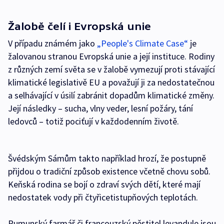
Žalobě čelí i Evropská unie
V případu známém jako
„People's Climate Case“
je
žalovanou stranou Evropská unie a její instituce. Rodiny
z různých zemí světa se v žalobě vymezují proti stávající
klimatické legislativě EU a považují ji za nedostatečnou
a selhávající v úsilí zabránit dopadům klimatické změny.
Její následky – sucha, vlny veder, lesní požáry, tání
ledovců – totiž pociťují v každodenním životě.
Švédským Sámům takto například hrozí, že postupně
přijdou o tradiční způsob existence včetně chovu sobů.
Keňská rodina se bojí o zdraví svých dětí, které mají
nedostatek vody při čtyřicetistupňových teplotách.
Rumunský farmář či francouzský pěstitel levandule jsou