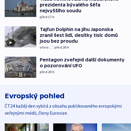
prezidenta bývalého šéfa
nejvyššího soudu
před 17
h
Tajfun Dolphin na jihu Japonska
zranil šest lidí, desítky tisíc domů
jsou bez proudu
včera
před 20
h
Pentagon zveřejnil další dokumenty
o pozorování UFO
před 20
h
Evropský pohled
ČT24 každý den vybírá z obsahu publikovaného evropskými
veřejnými médii, členy Eurovize.