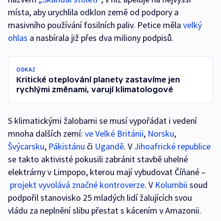
místa, aby urychlila odklon země od podpory a
masivního používání fosilních paliv. Petice měla
velký
ohlas
a nasbírala již přes dva miliony podpisů.
ODKAZ
Kritické oteplování planety zastavíme jen
rychlými změnami, varují klimatologové
S klimatickými žalobami se musí vypořádat i vedení
mnoha dalších zemí:
ve Velké Británii
,
Norsku
,
Švýcarsku
,
Pákistánu
či
Ugandě
. V
Jihoafrické republice
se takto aktivisté pokusili zabránit stavbě uhelné
elektrárny v Limpopo, kterou mají vybudovat Číňané –
projekt vyvolává značné kontroverze
. V
Kolumbii
soud
podpořil stanovisko 25 mladých lidí žalujících svou
vládu za neplnění slibu přestat s kácením v Amazonii.