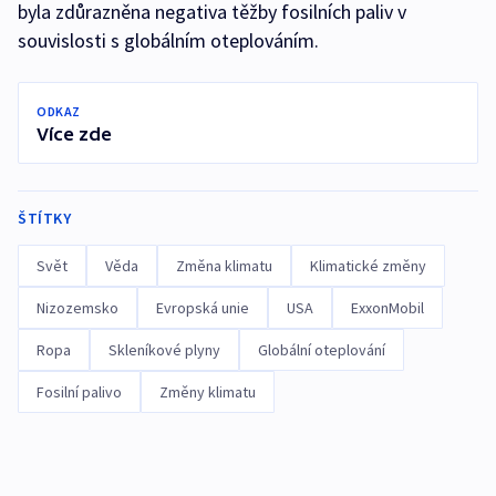
byla zdůrazněna negativa těžby fosilních paliv v
souvislosti s globálním oteplováním.
ODKAZ
Více zde
ŠTÍTKY
Svět
Věda
Změna klimatu
Klimatické změny
Nizozemsko
Evropská unie
USA
ExxonMobil
Ropa
Skleníkové plyny
Globální oteplování
Fosilní palivo
Změny klimatu