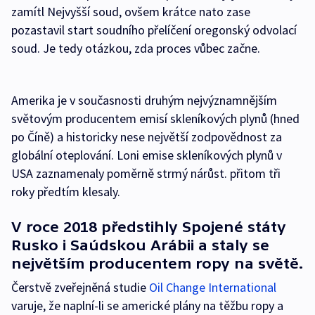
zamítl Nejvyšší soud, ovšem krátce nato zase
pozastavil start soudního přelíčení oregonský odvolací
soud. Je tedy otázkou, zda proces vůbec začne.
Amerika je v současnosti druhým nejvýznamnějším
světovým producentem emisí skleníkových plynů (hned
po Číně) a historicky nese největší zodpovědnost za
globální oteplování. Loni emise skleníkových plynů v
USA zaznamenaly poměrně strmý nárůst. přitom tři
roky předtím klesaly.
V roce 2018 předstihly Spojené státy
Rusko i Saúdskou Arábii a staly se
největším producentem ropy na světě.
Čerstvě zveřejněná studie
Oil Change International
varuje, že naplní-li se americké plány na těžbu ropy a