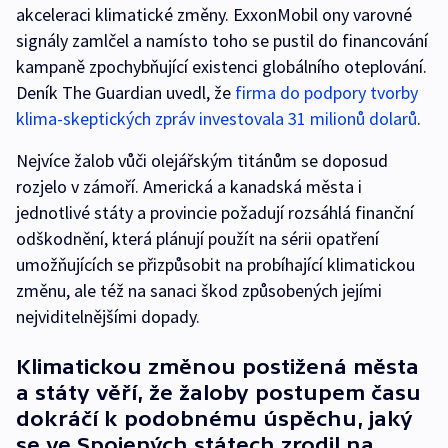
akceleraci klimatické změny. ExxonMobil ony varovné
signály zamlčel a namísto toho se pustil do financování
kampaně zpochybňující existenci globálního oteplování.
Deník The Guardian uvedl, že
firma do podpory tvorby
klima-skeptických zpráv investovala 31 milionů dolarů
.
Nejvíce žalob vůči olejářským titánům se doposud
rozjelo v zámoří. Americká a kanadská města i
jednotlivé státy a provincie požadují rozsáhlá finanční
odškodnění, která plánují použít na sérii opatření
umožňujících se přizpůsobit na probíhající klimatickou
změnu, ale též na sanaci škod způsobených jejími
nejviditelnějšími dopady.
Klimatickou změnou postižená města
a státy věří, že žaloby postupem času
dokráčí k podobnému úspěchu, jaký
se ve Spojených státech zrodil na