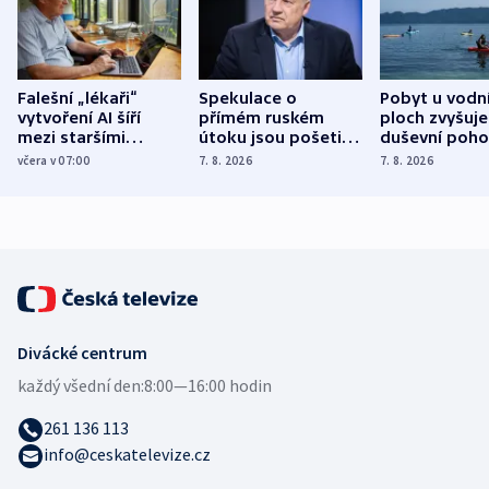
Falešní „lékaři“
Spekulace o
Pobyt u vodn
vytvoření AI šíří
přímém ruském
ploch zvyšuje
mezi staršími
útoku jsou pošetilé,
duševní poho
Poláky nebezpečné
míní estonský
ukázala
včera v 07:00
7. 8. 2026
7. 8. 2026
zdravotní rady
bezpečnostní
mezinárodní 
expert
Divácké centrum
každý všední den:
8:00—16:00 hodin
261 136 113
info@ceskatelevize.cz