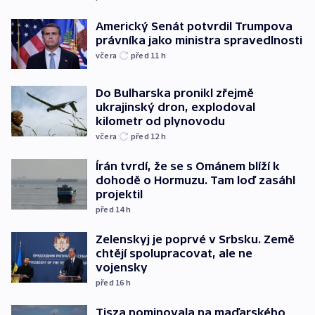
Americký Senát potvrdil Trumpova
právníka jako ministra spravedlnosti
včera
před 11
h
Do Bulharska pronikl zřejmě
ukrajinský dron, explodoval
kilometr od plynovodu
včera
před 12
h
Írán tvrdí, že se s Ománem blíží k
dohodě o Hormuzu. Tam loď zasáhl
projektil
před 14
h
Zelenskyj je poprvé v Srbsku. Země
chtějí spolupracovat, ale ne
vojensky
před 16
h
Tisza nominovala na maďarského