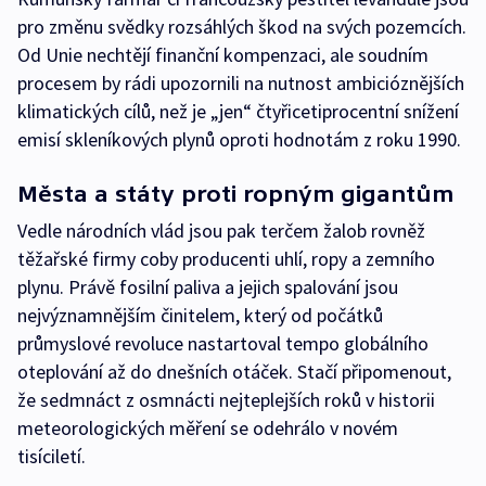
pro změnu svědky rozsáhlých škod na svých pozemcích.
Od Unie nechtějí finanční kompenzaci, ale soudním
procesem by rádi upozornili na nutnost ambicióznějších
klimatických cílů, než je „jen“ čtyřicetiprocentní snížení
emisí skleníkových plynů oproti hodnotám z roku 1990.
Města a státy proti ropným gigantům
Vedle národních vlád jsou pak terčem žalob rovněž
těžařské firmy coby producenti uhlí, ropy a zemního
plynu. Právě fosilní paliva a jejich spalování jsou
nejvýznamnějším činitelem, který od počátků
průmyslové revoluce nastartoval tempo globálního
oteplování až do dnešních otáček. Stačí připomenout,
že sedmnáct z osmnácti nejteplejších roků v historii
meteorologických měření se odehrálo v novém
tisíciletí.