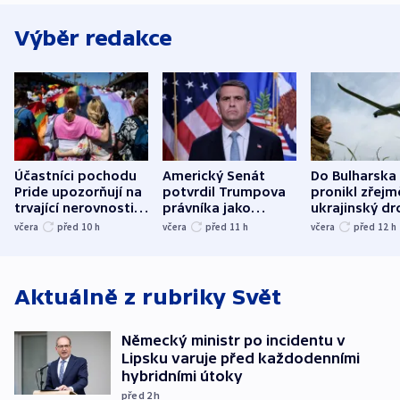
Výběr redakce
Účastníci pochodu
Americký Senát
Do Bulharska
Pride upozorňují na
potvrdil Trumpova
pronikl zřejm
trvající nerovnosti i
právníka jako
ukrajinský dr
společenskou
ministra
explodoval k
včera
před 10
h
včera
před 11
h
včera
před 12
h
atmosféru
spravedlnosti
od plynovod
Aktuálně z rubriky
Svět
Německý ministr po incidentu v
Lipsku varuje před každodenními
hybridními útoky
před 2
h