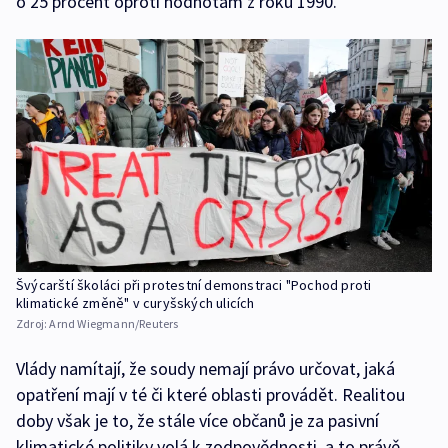
o 25 procent oproti hodnotám z roku 1990.
Švýcarští školáci při protestní demonstraci "Pochod proti
klimatické změně" v curyšských ulicích
Zdroj:
Arnd Wiegmann/Reuters
Vlády namítají, že soudy nemají právo určovat, jaká
opatření mají v té či které oblasti provádět. Realitou
doby však je to, že stále více občanů je za pasivní
klimatické politiky volá k zodpovědnosti, a to právě