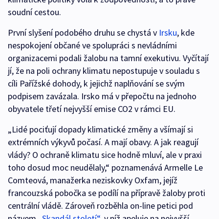
soudní cestou.
První slyšení podobého druhu se chystá v
Irsku
, kde
nespokojení občané ve spolupráci s nevládními
organizacemi podali žalobu na tamní exekutivu. Vyčítají
jí, že na poli ochrany klimatu nepostupuje v souladu s
cíli Pařížské dohody, k jejichž naplňování se svým
podpisem zavázala. Irsko má v přepočtu na jednoho
obyvatele třetí nejvyšší emise CO2 v rámci EU.
„Lidé pociťují dopady klimatické změny a všímají si
extrémních výkyvů počasí. A mají obavy. A jak reagují
vlády? O ochraně klimatu sice hodně mluví, ale v praxi
toho dosud moc neudělaly,“ poznamenává Armelle Le
Comteová, manažerka neziskovky Oxfam, jejíž
francouzská pobočka se podílí na přípravě žaloby proti
centrální vládě. Zároveň rozběhla on-line petici pod
názvem
„Skandál století“
, v níž apeluje na nejvyšší