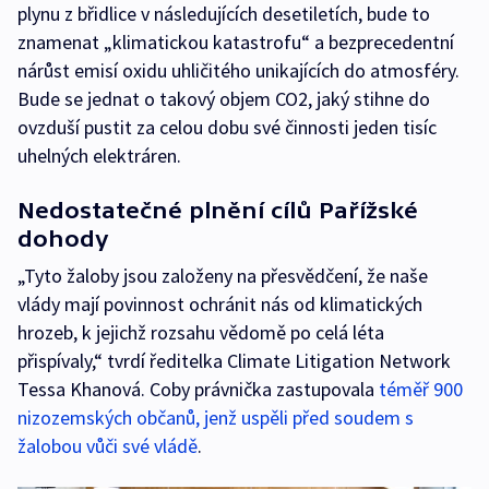
plynu z břidlice v následujících desetiletích, bude to
znamenat „klimatickou katastrofu“ a bezprecedentní
nárůst emisí oxidu uhličitého unikajících do atmosféry.
Bude se jednat o takový objem CO2, jaký stihne do
ovzduší pustit za celou dobu své činnosti jeden tisíc
uhelných elektráren.
Nedostatečné plnění cílů Pařížské
dohody
„Tyto žaloby jsou založeny na přesvědčení, že naše
vlády mají povinnost ochránit nás od klimatických
hrozeb, k jejichž rozsahu vědomě po celá léta
přispívaly,“ tvrdí ředitelka Climate Litigation Network
Tessa Khanová. Coby právnička zastupovala
téměř 900
nizozemských občanů, jenž uspěli před soudem s
žalobou vůči své vládě
.