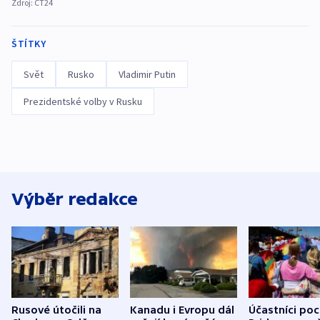
Zdroj:
ČT24
ŠTÍTKY
Svět
Rusko
Vladimir Putin
Prezidentské volby v Rusku
Výběr redakce
Rusové útočili na
Kanadu i Evropu dál
Účastníci po