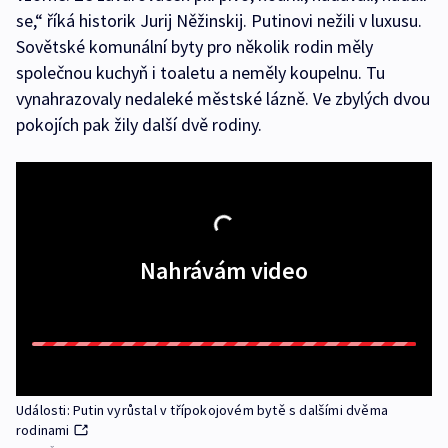
se,“ říká historik Jurij Něžinskij. Putinovi nežili v luxusu.
Sovětské komunální byty pro několik rodin měly
společnou kuchyň i toaletu a neměly koupelnu. Tu
vynahrazovaly nedaleké městské lázně. Ve zbylých dvou
pokojích pak žily další dvě rodiny.
Nahrávám video
Události: Putin vyrůstal v třípokojovém bytě s dalšími dvěma
rodinami