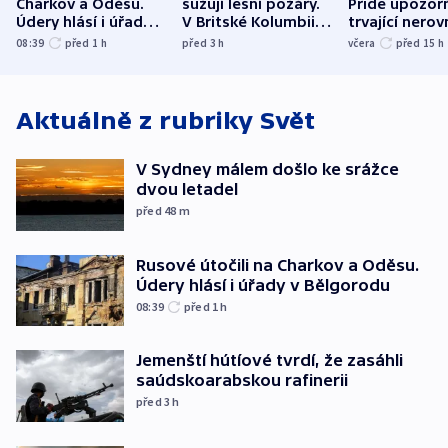
Charkov a Oděsu.
sužují lesní požáry.
Pride upozorň
Údery hlásí i úřady v
V Britské Kolumbii
trvající nerov
Bělgorodu
evakuovali tisíce lidí
společensko
08:39
před 1
h
před 3
h
včera
před 15
h
atmosféru
Aktuálně z rubriky
Svět
V Sydney málem došlo ke srážce
dvou letadel
před 48
m
Rusové útočili na Charkov a Oděsu.
Údery hlásí i úřady v Bělgorodu
08:39
před 1
h
Jemenští hútíové tvrdí, že zasáhli
saúdskoarabskou rafinerii
před 3
h