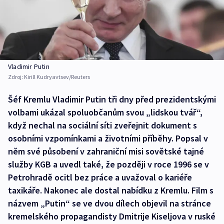
Vladimir Putin
Zdroj:
Kirill Kudryavtsev/Reuters
Šéf Kremlu Vladimir Putin tři dny před prezidentskými
volbami ukázal spoluobčanům svou „lidskou tvář“,
když nechal na sociální síti zveřejnit dokument s
osobními vzpomínkami a životními příběhy. Popsal v
něm své působení v zahraniční misi sovětské tajné
služby KGB a uvedl také, že později v roce 1996 se v
Petrohradě ocitl bez práce a uvažoval o kariéře
taxikáře. Nakonec ale dostal nabídku z Kremlu. Film s
názvem „Putin“ se ve dvou dílech objevil na stránce
kremelského propagandisty Dmitrije Kiseljova v ruské