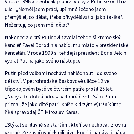
V roce 1996 ale Sobčak prohrál volby a Putin se ocitl na
ulici. „Neměl jsem práci, upřímně řečeno jsem
přemýšlel, co dělat, třeba přivydělávat si jako taxikář.
Nežertuji, co jsem měl dělat?“
Nakonec ale prý Putinovi zavolal tehdejší kremelský
kancléř Pavel Borodin a nabídl mu místo v prezidentské
kanceláři. V roce 1999 si tehdejší prezident Boris Jelcin
vybral Putina jako svého nástupce.
Putin před volbami nechává nahlédnout i do svého
dětství. V petrohradské Baskovově uličce 12 ve
třípokojovém bytě ve čtvrtém patře prožil 25 let.
„Nebyla to dobrá adresa v dobré čtvrti. Sám Putin
přiznal, že jako dítě patřil spíše k drzým výtržníkům,“
říká zpravodaj ČT Miroslav Karas.
„Stýkal se hlavně se staršími, kteří se nechovali zrovna
vzorně. Ze zavařovaček pili pivo, kouřili, nadávali, hádali