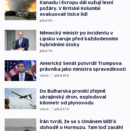
Kanadu i Evropu dál sužují lesní
požáry. V Britské Kolumbii
evakuovali tisíce lidí
před 3
h
Německý ministr po incidentu v
Lipsku varuje před každodenními
hybridními útoky
před 7
h
Americký Senát potvrdil Trumpova
právníka jako ministra spravedlnosti
včera
před 16
h
Do Bulharska pronikl zřejmě
ukrajinský dron, explodoval
kilometr od plynovodu
včera
před 17
h
Írán tvrdí, že se s Ománem blíží k
dohodě o Hormuzu. Tam loď zasáhl