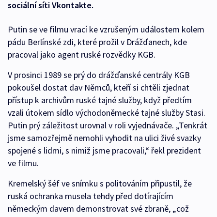
sociální síti Vkontakte.
Putin se ve filmu vrací ke vzrušeným událostem kolem
pádu Berlínské zdi, které prožil v Drážďanech, kde
pracoval jako agent ruské rozvědky KGB.
V prosinci 1989 se prý do drážďanské centrály KGB
pokoušel dostat dav Němců, kteří si chtěli zjednat
přístup k archivům ruské tajné služby, když předtím
vzali útokem sídlo východoněmecké tajné služby Stasi.
Putin prý záležitost urovnal v roli vyjednávače. „Tenkrát
jsme samozřejmě nemohli vyhodit na ulici živé svazky
spojené s lidmi, s nimiž jsme pracovali,“ řekl prezident
ve filmu.
Kremelský šéf ve snímku s politováním připustil, že
ruská ochranka musela tehdy před dotírajícím
německým davem demonstrovat své zbraně, „což