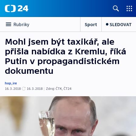
Sport
SLEDOVAT
Rubriky
Mohl jsem být taxikář, ale
přišla nabídka z Kremlu, říká
Putin v propagandistickém
dokumentu
hop
,
ire
16. 3. 2018
16. 3. 2018
|
Zdroj:
ČTK
,
ČT24