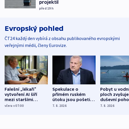
projektil
před 19
h
Evropský pohled
ČT24 každý den vybírá z obsahu publikovaného evropskými
veřejnými médii, členy Eurovize.
Falešní „lékaři“
Spekulace o
Pobyt u vodn
vytvoření AI šíří
přímém ruském
ploch zvyšuje
mezi staršími
útoku jsou pošetilé,
duševní poho
Poláky nebezpečné
míní estonský
ukázala
včera v 07:00
7. 8. 2026
7. 8. 2026
zdravotní rady
bezpečnostní
mezinárodní 
expert