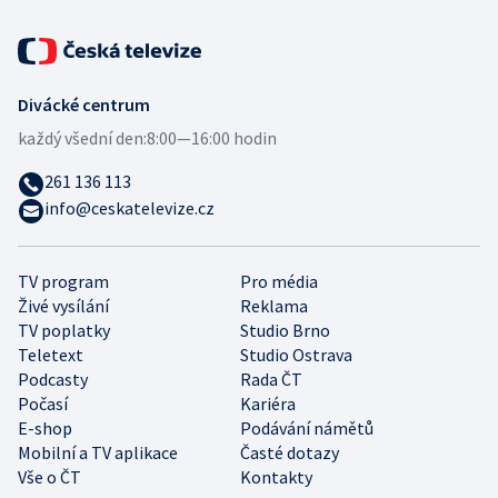
Divácké centrum
každý všední den:
8:00—16:00 hodin
261 136 113
info@ceskatelevize.cz
TV program
Pro média
Živé vysílání
Reklama
TV poplatky
Studio Brno
Teletext
Studio Ostrava
Podcasty
Rada ČT
Počasí
Kariéra
E-shop
Podávání námětů
Mobilní a TV aplikace
Časté dotazy
Vše o ČT
Kontakty