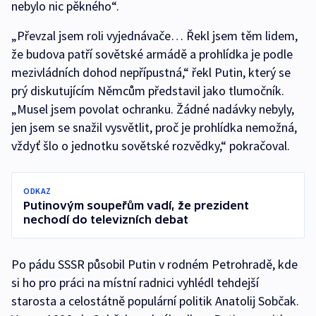
nebylo nic pěkného“.
„Převzal jsem roli vyjednávače… Řekl jsem těm lidem,
že budova patří sovětské armádě a prohlídka je podle
mezivládních dohod nepřípustná,“ řekl Putin, který se
prý diskutujícím Němcům představil jako tlumočník.
„Musel jsem povolat ochranku. Žádné nadávky nebyly,
jen jsem se snažil vysvětlit, proč je prohlídka nemožná,
vždyť šlo o jednotku sovětské rozvědky,“ pokračoval.
ODKAZ
Putinovým soupeřům vadí, že prezident
nechodí do televizních debat
Po pádu SSSR působil Putin v rodném Petrohradě, kde
si ho pro práci na místní radnici vyhlédl tehdejší
starosta a celostátně populární politik Anatolij Sobčak.